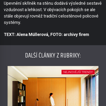
Upevnění skříněk na stěnu dodává výsledné sestavě
vzdušnost a lehkost. V obývacích pokojích se ale
stále objevují rovněž tradiční celostěnové policové
systémy.
TEXT: Alena Müllerová, FOTO: archivy firem
DALŠÍ ČLÁNKY Z RUBRIKY:
NEJNOVĚJŠÍ TRENDY