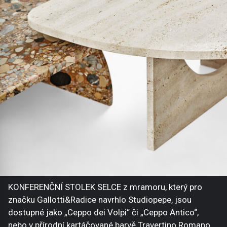
KONFERENČNÍ STOLEK SELCE z mramoru, který pro
značku Gallotti&Radice navrhlo Studiopepe, jsou
dostupné jako „Ceppo dei Volpi“ či „Ceppo Antico“,
nebo v přírodní kartáčované barvě Travertino Romano.