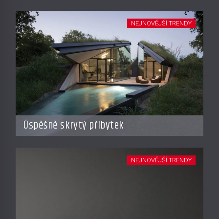
NEJNOVĚJŠÍ TRENDY
Úspěšně skrytý příbytek
NEJNOVĚJŠÍ TRENDY