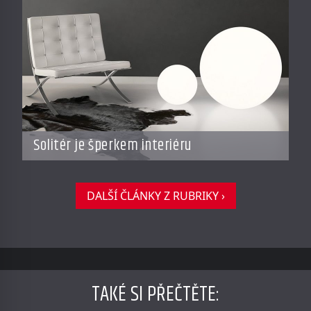
Solitér je šperkem interiéru
DALŠÍ ČLÁNKY Z RUBRIKY ›
TAKÉ SI PŘEČTĚTE
: