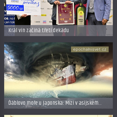
Král vín začíná třetí dekádu
epochalnisvet.cz
Ďáblovo moře u Japonska: Mizí v asijském
Bermudském trojúhelníku lodě ve spárech
neznámé síly?