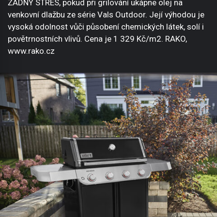
ŽÁDNÝ STRES, pokud při grilování ukápne olej na
venkovní dlažbu ze série Vals Outdoor. Její výhodou je
vysoká odolnost vůči působení chemických látek, solí i
povětrnostních vlivů. Cena je 1 329 Kč/m2. RAKO,
www.rako.cz