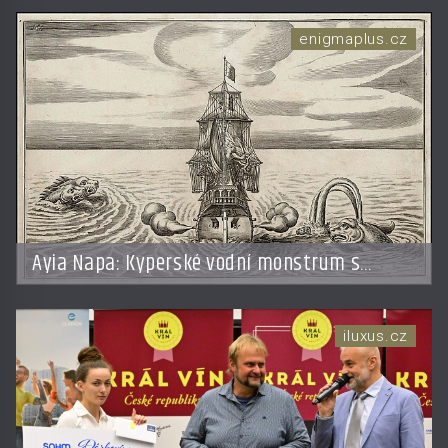
enigmaplus.cz
Ayia Napa: Kyperské vodní monstrum s
mírumilovnou povahou
iluxus.cz