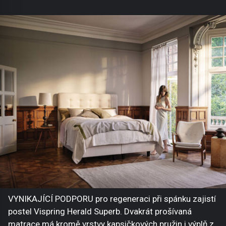
VYNIKAJÍCÍ PODPORU pro regeneraci při spánku zajistí
postel Vispring Herald Superb. Dvakrát prošívaná
matrace má kromě vrstvy kapsičkových pružin i výplň z