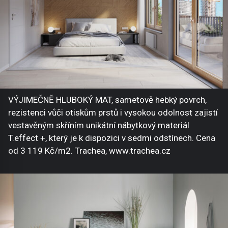
VÝJIMEČNĚ HLUBOKÝ MAT, sametově hebký povrch,
rezistenci vůči otiskům prstů i vysokou odolnost zajistí
vestavěným skříním unikátní nábytkový materiál
T.effect +, který je k dispozici v sedmi odstínech. Cena
od 3 119 Kč/m2. Trachea, www.trachea.cz