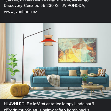
Discovery. Cena od 56 230 Kč. JV POHODA,
www.jvpohoda.cz.
HLAVNÍ ROLE v ležérní estetice lampy Linda patří
přírodnímu výpletu z palmy rafie v kombinaci s