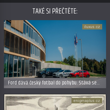
TAKÉ SI PŘEČTĚTE
:
iluxus.cz
Ford dává český fotbal do pohybu. Stává se
novým partnerem FAČR
enigmaplus.cz