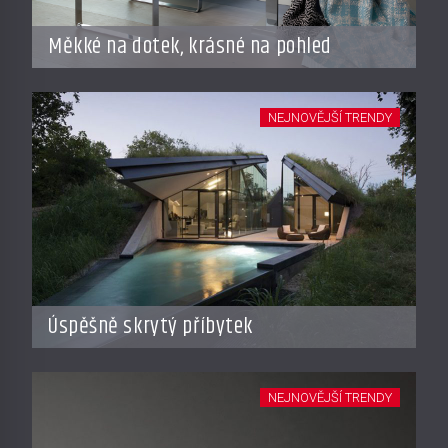
Měkké na dotek, krásné na pohled
NEJNOVĚJŠÍ TRENDY
Úspěšně skrytý příbytek
NEJNOVĚJŠÍ TRENDY