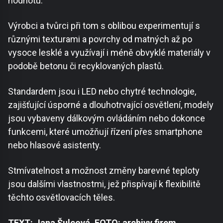
hodnotu.
Výrobci a tvůrci při tom s oblibou experimentují s
různými texturami a povrchy od matných až po
vysoce lesklé a využívají i méně obvyklé materiály v
podobě betonu či recyklovaných plastů.
Standardem jsou i LED nebo chytré technologie,
zajišťující úsporné a dlouhotrvající osvětlení, modely
jsou vybaveny dálkovým ovládáním nebo dokonce
funkcemi, které umožňují řízení přes smartphone
nebo hlasové asistenty.
Stmívatelnost a možnost změny barevné teploty
jsou dalšími vlastnostmi, jež přispívají k flexibilitě
těchto osvětlovacích těles.
TEXT: Jana Šulcová, FOTO: archivy firem