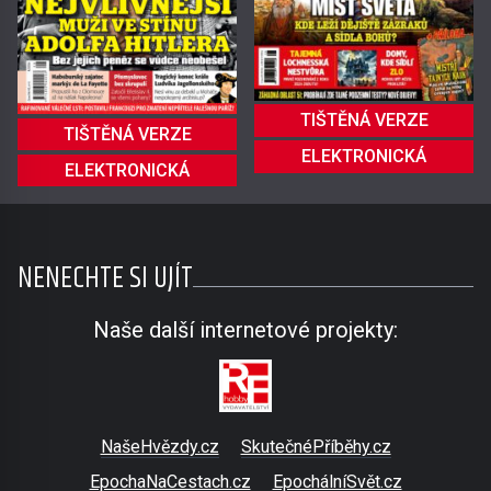
TIŠTĚNÁ VERZE
TIŠTĚNÁ VERZE
ELEKTRONICKÁ
ELEKTRONICKÁ
NENECHTE SI UJÍT
Naše další internetové projekty:
NašeHvězdy.cz
SkutečnéPříběhy.cz
EpochaNaCestach.cz
EpochálníSvět.cz