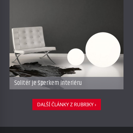
Solitér je šperkem interiéru
DALŠÍ ČLÁNKY Z RUBRIKY ›