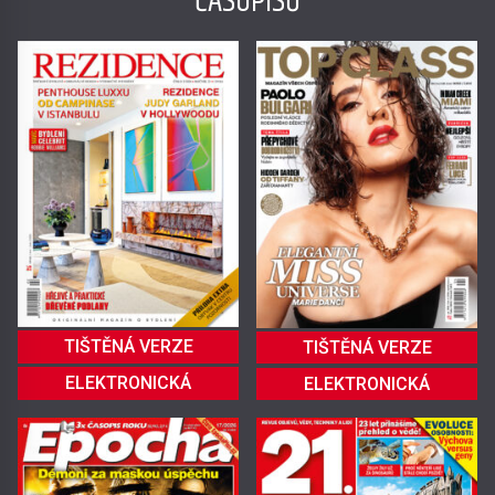
ČASOPISŮ
TIŠTĚNÁ VERZE
TIŠTĚNÁ VERZE
ELEKTRONICKÁ
ELEKTRONICKÁ