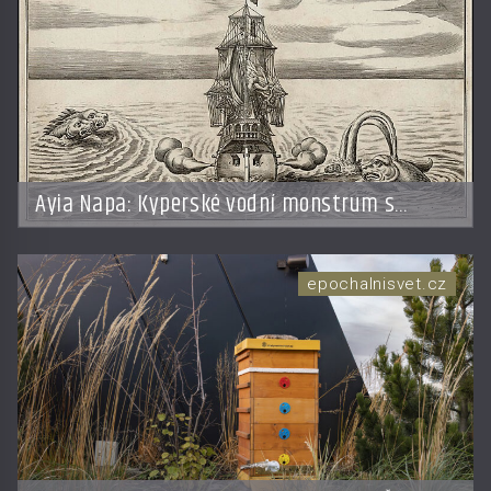
Ayia Napa: Kyperské vodní monstrum s
mírumilovnou povahou
epochalnisvet.cz