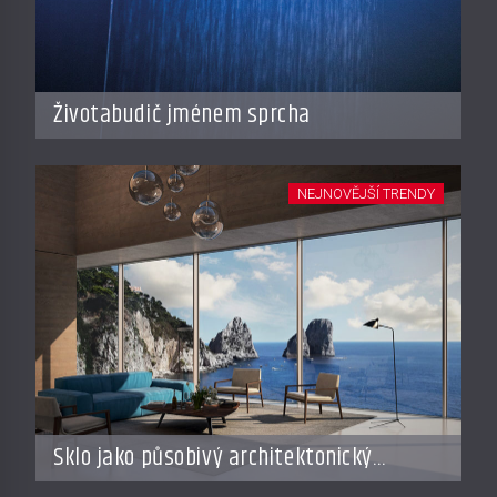
Životabudič jménem sprcha
NEJNOVĚJŠÍ TRENDY
Sklo jako působivý architektonický
materiál