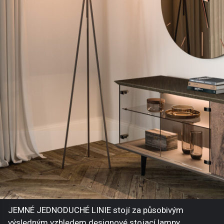
JEMNÉ JEDNODUCHÉ LINIE stojí za působivým
výsledným vzhledem designové stojací lampy