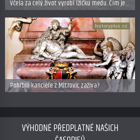
Včela za celý život vyrobí lžičku medu. Čím je
pražský med ze střech tak ceněný?
historyplus.cz
Pohřbili kancléře z Mitrovic zaživa?
VÝHODNÉ PŘEDPLATNÉ NAŠICH