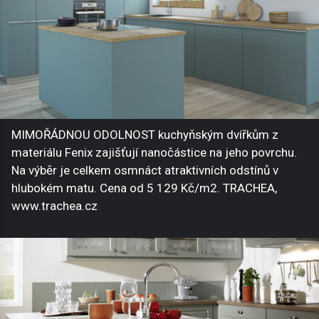
MIMOŘÁDNOU ODOLNOST kuchyňským dvířkům z
materiálu Fenix zajišťují nanočástice na jeho povrchu.
Na výběr je celkem osmnáct atraktivních odstínů v
hlubokém matu. Cena od 5 129 Kč/m2. TRACHEA,
www.trachea.cz