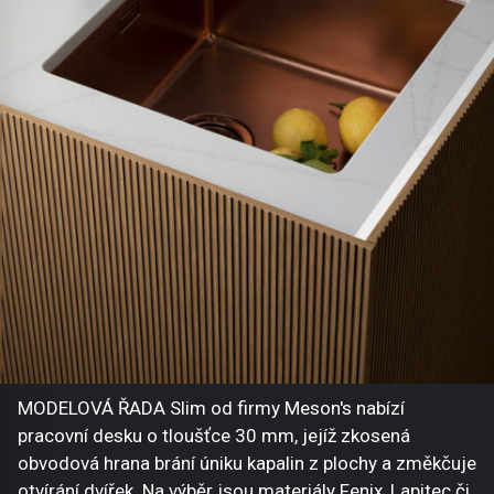
MODELOVÁ ŘADA Slim od firmy Meson's nabízí
pracovní desku o tloušťce 30 mm, jejíž zkosená
obvodová hrana brání úniku kapalin z plochy a změkčuje
otvírání dvířek. Na výběr jsou materiály Fenix, Lapitec či