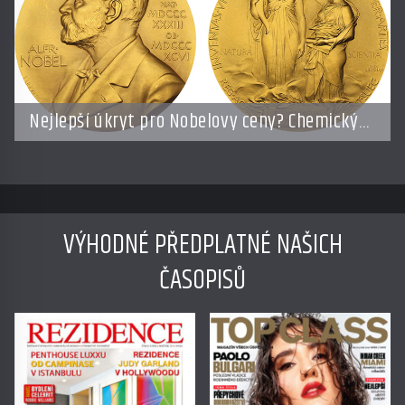
Nejlepší úkryt pro Nobelovy ceny? Chemický
roztok!
VÝHODNÉ PŘEDPLATNÉ NAŠICH
ČASOPISŮ