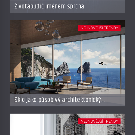
Životabudič jménem sprcha
NEJNOVĚJŠÍ TRENDY
Sklo jako působivý architektonický
materiál
NEJNOVĚJŠÍ TRENDY