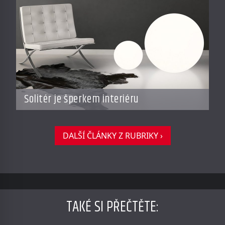
Solitér je šperkem interiéru
DALŠÍ ČLÁNKY Z RUBRIKY ›
TAKÉ SI PŘEČTĚTE
: