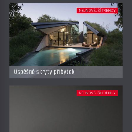
NEJNOVĚJŠÍ TRENDY
Úspěšně skrytý příbytek
NEJNOVĚJŠÍ TRENDY