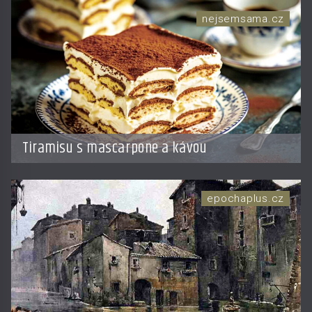
nejsemsama.cz
Tiramisu s mascarpone a kávou
epochaplus.cz