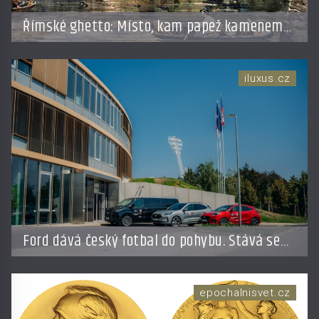
Římské ghetto: Místo, kam papež kamenem
dohodil
iluxus.cz
Ford dává český fotbal do pohybu. Stává se
novým partnerem FAČR
epochalnisvet.cz