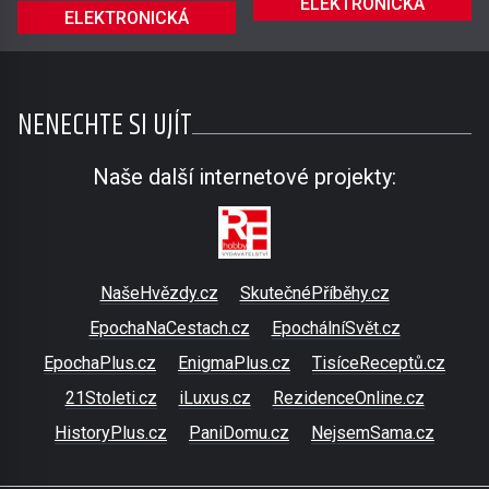
ELEKTRONICKÁ
ELEKTRONICKÁ
NENECHTE SI UJÍT
Naše další internetové projekty:
NašeHvězdy.cz
SkutečnéPříběhy.cz
EpochaNaCestach.cz
EpochálníSvět.cz
EpochaPlus.cz
EnigmaPlus.cz
TisíceReceptů.cz
21Stoleti.cz
iLuxus.cz
RezidenceOnline.cz
HistoryPlus.cz
PaniDomu.cz
NejsemSama.cz