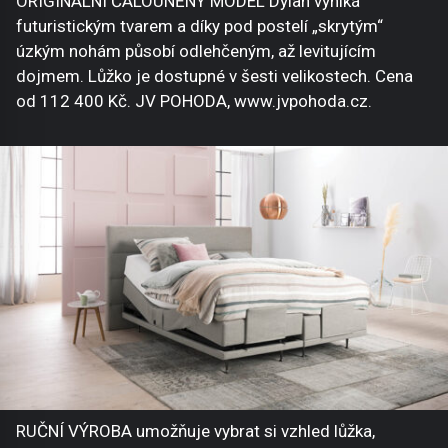
ORIGINÁLNÍ ČALOUNĚNÝ MODEL Dylan vyniká
futuristickým tvarem a díky pod postelí „skrytým“
úzkým nohám působí odlehčeným, až levitujícím
dojmem. Lůžko je dostupné v šesti velikostech. Cena
od 112 400 Kč. JV POHODA, www.jvpohoda.cz.
RUČNÍ VÝROBA umožňuje vybrat si vzhled lůžka,