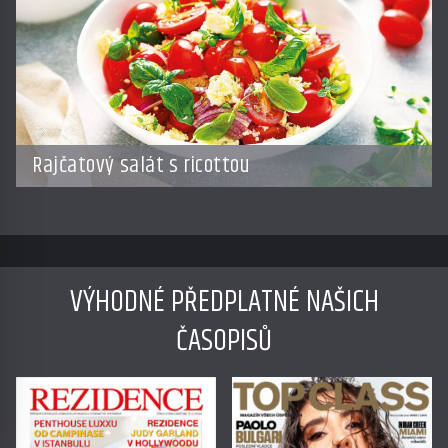
Rajčatový salát s ricottou
VÝHODNÉ PŘEDPLATNÉ NAŠICH
ČASOPISŮ