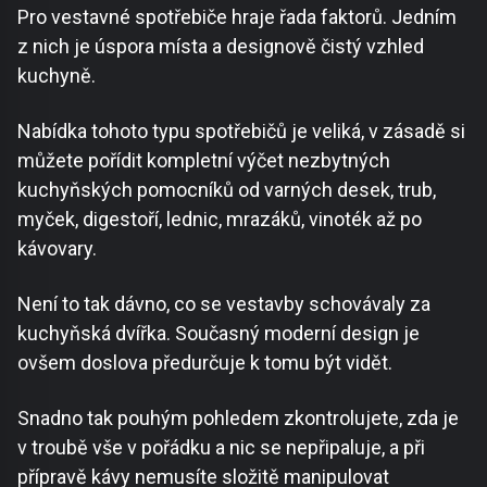
Pro vestavné spotřebiče hraje řada faktorů. Jedním
z nich je úspora místa a designově čistý vzhled
kuchyně.
Nabídka tohoto typu spotřebičů je veliká, v zásadě si
můžete pořídit kompletní výčet nezbytných
kuchyňských pomocníků od varných desek, trub,
myček, digestoří, lednic, mrazáků, vinoték až po
kávovary.
Není to tak dávno, co se vestavby schovávaly za
kuchyňská dvířka. Současný moderní design je
ovšem doslova předurčuje k tomu být vidět.
Snadno tak pouhým pohledem zkontrolujete, zda je
v troubě vše v pořádku a nic se nepřipaluje, a při
přípravě kávy nemusíte složitě manipulovat