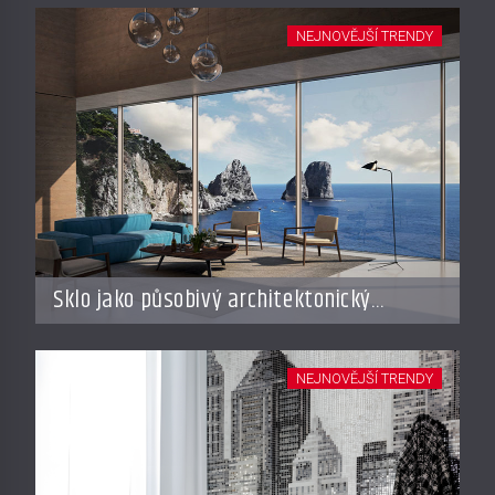
NEJNOVĚJŠÍ TRENDY
Sklo jako působivý architektonický
materiál
NEJNOVĚJŠÍ TRENDY