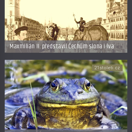
Maxmilián II. představil Čechům slona i lva
21stoleti.cz