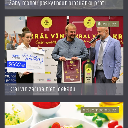
Žáby mohou poskytnout protilátku proti
smrtelné otravě měkkýši
iluxus.cz
Král vín začíná třetí dekádu
nejsemsama.cz