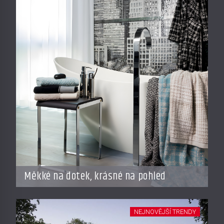
Měkké na dotek, krásné na pohled
NEJNOVĚJŠÍ TRENDY