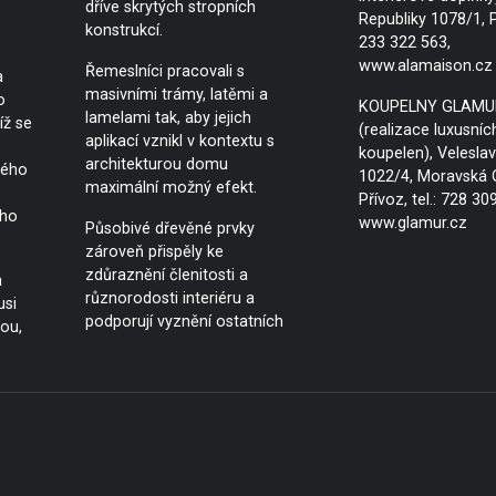
dříve skrytých stropních
Republiky 1078/1, Pr
konstrukcí.
233 322 563,
www.alamaison.cz
Řemeslníci pracovali s
a
masivními trámy, latěmi a
o
KOUPELNY GLAMU
lamelami tak, aby jejich
íž se
(realizace luxusníc
aplikací vznikl v kontextu s
koupelen), Velesla
architekturou domu
kého
1022/4, Moravská 
maximální možný efekt.
Přívoz, tel.: 728 30
ého
www.glamur.cz
Působivé dřevěné prvky
zároveň přispěly ke
zdůraznění členitosti a
a
různorodosti interiéru a
usi
podporují vyznění ostatních
nou,