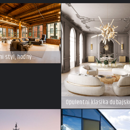
ní styl, hodný
Opulentní klasika dubajské