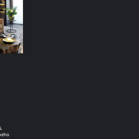
,
ckého