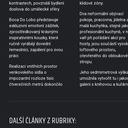
kontrastech, povznáší bydlení
klidové zóny.
doslova do umělecké sféry.
Dva neformální obývací
Boca Do Lobo představuje
pokoje, pracovna, jídelna 
exkluzivní emotivní zážitek,
malá kuchyňka, stejně jak
zprostředkovaný krásnými
profesionální kuchyně, v n
inspirativními kousky, které
vaří při pořádání akcí pro
ručně vyrábějí dovední
hosty, jsou součástí vyso
řemeslníci, zapálení pro svou
loftového prostoru,
práci.
otevřeného do obloukov
stropu.
Realizaci vnitřních prostor
venkovského sídla o
Jeho sedmimetrová výšk
impozantní rozloze tisíc
umožnila vytvořit tu i jako
čtverečních metrů dokončilo
galerii s knihovou a kuřár
DALŠÍ ČLÁNKY Z RUBRIKY: