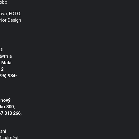
obo.
ová, FOTO:
rior Design
DI
vrh a
,
Malá
12,
495) 984-
nový
ku 800,
67 313 266,
sní
), náměstí