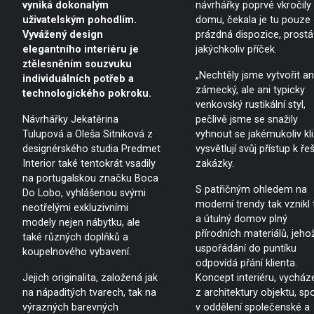
vyniká dokonalým
návrhářky poprvé vkročily
uživatelským pohodlím.
domu, čekala je tu pouze
Vyvážený design
prázdná dispozice, prostá
elegantního interiéru je
jakýchkoliv příček.
ztělesněním souzvuku
„Nechtěly jsme vytvořit an
individuálních potřeb a
zámecký, ale ani typicky
technologického pokroku.
venkovský rustikální styl,
Návrhářky Jekatěrina
pečlivě jsme se snažily
Tulupová a Oleša Sitniková z
vyhnout se jakémukoliv kli
designérského studia Predmet
vysvětlují svůj přístup k ře
Interior také tentokrát vsadily
zakázky.
na portugalskou značku Boca
S patřičným ohledem na
Do Lobo, vyhlášenou svými
moderní trendy tak vznikl 
neotřelými exkluzivními
a útulný domov plný
modely nejen nábytku, ale
přírodních materiálů, jeho
také různých doplňků a
uspořádání do puntíku
koupelnového vybavení.
odpovídá přání klienta.
Jejich originalita, založená jak
Koncept interiéru, vycháze
na nápaditých tvarech, tak na
z architektury objektu, sp
výrazných barevných
v oddělení společenské a