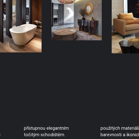
přístupnou elegantním
použitých materiálů
é
točitým schodištěm.
barevnosti a ikoni