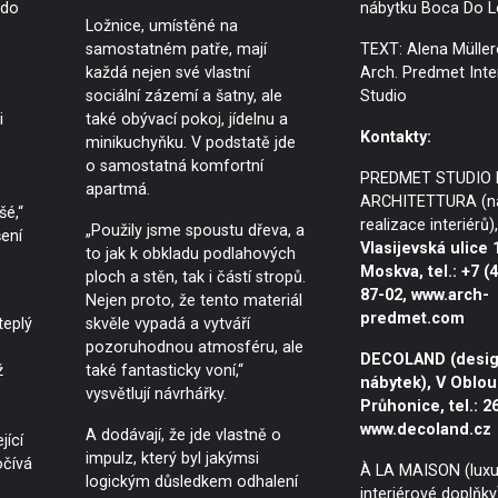
 do
nábytku Boca Do L
Ložnice, umístěné na
samostatném patře, mají
TEXT: Alena Müller
každá nejen své vlastní
Arch. Predmet Inte
sociální zázemí a šatny, ale
Studio
i
také obývací pokoj, jídelnu a
Kontakty:
minikuchyňku. V podstatě jde
o samostatná komfortní
PREDMET STUDIO 
apartmá.
ARCHITETTURA (ná
šé,“
realizace interiérů)
„Použily jsme spoustu dřeva, a
šení
Vlasijevská ulice 
to jak k obkladu podlahových
Moskva, tel.: +7 (
ploch a stěn, tak i částí stropů.
87-02, www.arch-
Nejen proto, že tento materiál
predmet.com
teplý
skvěle vypadá a vytváří
pozoruhodnou atmosféru, ale
DECOLAND (desig
ž
také fantasticky voní,“
nábytek), V Oblou
vysvětlují návrhářky.
Průhonice, tel.: 2
www.decoland.cz
A dodávají, že jde vlastně o
jící
impulz, který byl jakýmsi
očívá
À LA MAISON (luxu
logickým důsledkem odhalení
interiérové doplňky