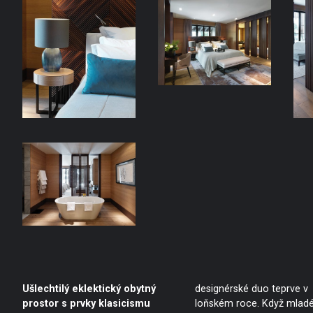
Ušlechtilý eklektický obytný
designérské duo teprve v
prostor s prvky klasicismu
loňském roce. Když mlad