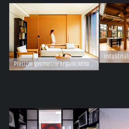
Industriál
šampiona
Precizní geometrie organického
klidu