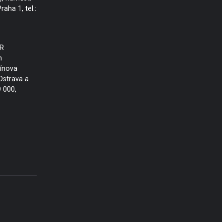
aha 1, tel.:
R
h
vínova
Ostrava a
9 000,