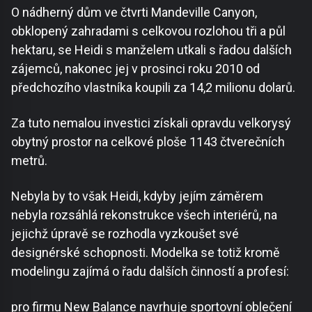
O nádherný dům ve čtvrti Mandeville Canyon,
obklopený zahradami s celkovou rozlohou tři a půl
hektaru, se Heidi s manželem utkali s řadou dalších
zájemců, nakonec jej v prosinci roku 2010 od
předchozího vlastníka koupili za 14,2 milionu dolarů.
Za tuto nemalou investici získali opravdu velkorysý
obytný prostor na celkové ploše 1143 čtverečních
metrů.
Nebyla by to však Heidi, kdyby jejím záměrem
nebyla rozsáhlá rekonstrukce všech interiérů, na
jejichž úpravě se rozhodla vyzkoušet své
designérské schopnosti. Modelka se totiž kromě
modelingu zajímá o řadu dalších činností a profesí:
pro firmu New Balance navrhuje sportovní oblečení