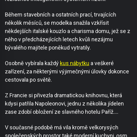
Během stavebních a ostatních prací, trvajících
několik měsíců, se modelka snažila vzkřísit
někdejších italské kouzlo a charisma domu, jež se z
něho v předcházejících letech kvůli nezájmu
bývalého majitele poněkud vytratily.
Osobně vybírala každý
kus nábytku
a veškeré
zařízení, za některými výjimečnými úlovky dokonce
cestovala po světě.
Z Francie si přivezla dramatickou knihovnu, která
kdysi patřila Napoleonovi, jednu z několika jídelen
zase zdobí obložení ze slavného hotelu Paříž….
V současné podobě má vila kromě velkorysých
společenských prostor také moderní kuchyni, osm