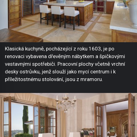
Klasická kuchyně, pocházející z roku 1603, je po
renovaci vybavena dřevěným nábytkem a špičkovými
vestavnými spotřebiči. Pracovní plochy včetně vrchní
desky ostrůvku, jenž slouží jako mycí centrum i k
příležitostnému stolování, jsou z mramoru.