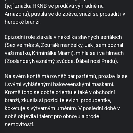
(její značka HKNB se prodává výhradně na
Amazonu), pustila se do zpěvu, snaží se prosadit i v
herecké branži.
Epizodní role získala v několika slavných seriálech
(Sex ve městě, Zoufalé manželky, Jak jsem poznal
vaši matku, Kriminálka Miami), mihla se i ve filmech
(Zoolander, Neznámý svůdce, Ďábel nosí Pradu).
Na svém kontě má rovněž pár parfémů, proslavila se
i svými vyhlášenými haloweenskými maskami.
Kromě toho se dobře orientuje také v obchodní
branži, zkusila si pozici televizní producentky,
koketuje s výtvarným uměním. V poslední době v
sobě objevila i talent pro obnovu a prodej
nemovitostí.