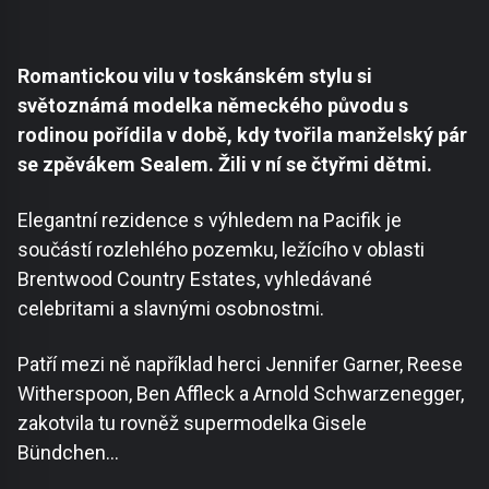
Romantickou vilu v toskánském stylu si
světoznámá modelka německého původu s
rodinou pořídila v době, kdy tvořila manželský pár
se zpěvákem Sealem. Žili v ní se čtyřmi dětmi.
Elegantní rezidence s výhledem na Pacifik je
součástí rozlehlého pozemku, ležícího v oblasti
Brentwood Country Estates, vyhledávané
celebritami a slavnými osobnostmi.
Patří mezi ně například herci Jennifer Garner, Reese
Witherspoon, Ben Affleck a Arnold Schwarzenegger,
zakotvila tu rovněž supermodelka Gisele
Bündchen…