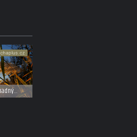
chaplus.cz
padný
křadů