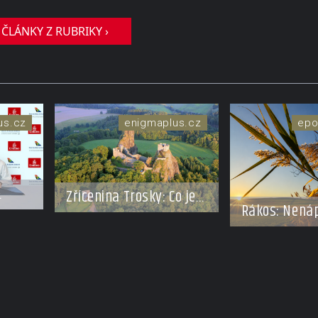
 ČLÁNKY Z RUBRIKY ›
xus.cz
enigmaplus.cz
epo
Zřícenina Trosky: Co je
Rákos: Nená
pravdy na zvěstech o
poklad z mo
ví.
tajné chodbě?
ižní