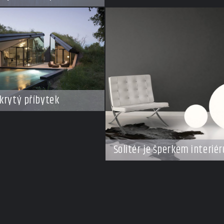
krytý příbytek
Solitér je šperkem interiér