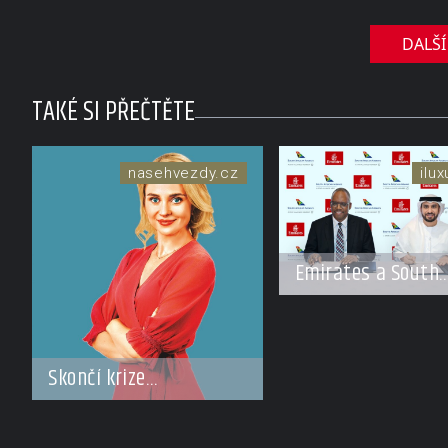
DALŠÍ
TAKÉ SI PŘEČTĚTE
nasehvezdy.cz
ilu
Emirates a South
African Airways
rozšiřují partnerst
Cestujícím nově
zpřístupní dalších
Skončí krize
devět destinací v j
Trmalových drsným
a střední Africe
rozvodem?