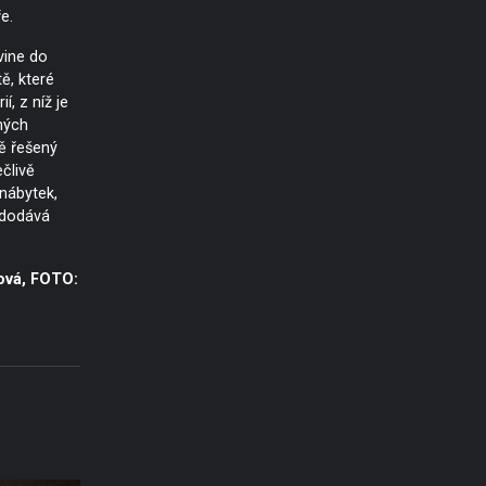
e.
vine do
ě, které
ií, z níž je
mých
pě řešený
člivě
nábytek,
 dodává
ová, FOTO: