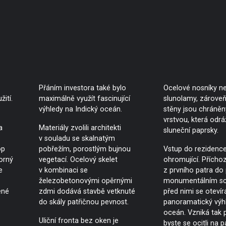
Přáním investora také bylo
Ocelové nosníky n
žití.
maximálně využít fascinující
slunolamy, zároveň
výhledy na Indický oceán.
stěny jsou chráněny
vrstvou, která odráž
a
Materiály zvolili architekti
sluneční paprsky.
v souladu se skalnatým
op
pobřežím, porostlým bujnou
Vstup do rezidence
orný
vegetací. Ocelový skelet
ohromující. Příchoz
e
v kombinaci se
z prvního patra do
železobetonovými opěrnými
monumentálním sch
ené
zdmi dodává stavbě vetknuté
před nimi se otevír
do skály patřičnou pevnost.
panoramatický výh
oceán. Vzniká tak p
Uliční fronta bez oken je
byste se ocitli na p