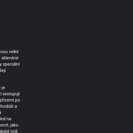
esou velké
 skleněné
 speciální
ejí
 je
í sestupují
 přízemí po
odišti a
á
led na
ocit, jako
alubě lodi