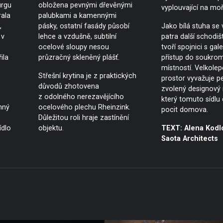
urgu
obložena pevnými dřevěnými
vyplouvající na moř
ala
palubkami a kamennými
,
pásky, ostatní fasády působí
Jako bílá stuha se 
 v
lehce a vzdušně, subtilní
patra další schodišt
ocelové sloupy nesou
tvoří spojnici s galer
ila
průzračný skleněný plášť.
přístup do soukro
místností. Velkole
Střešní krytina je z praktických
prostor vyvažuje pe
důvodů zhotovena
zvolený designový 
z odolného nerezavějícího
který tomuto sídlu
nný
ocelového plechu Rheinzink.
pocit domova.
Důležitou roli hraje zastínění
ídlo
objektu.
TEXT: Alena Kodl
Saota Architects