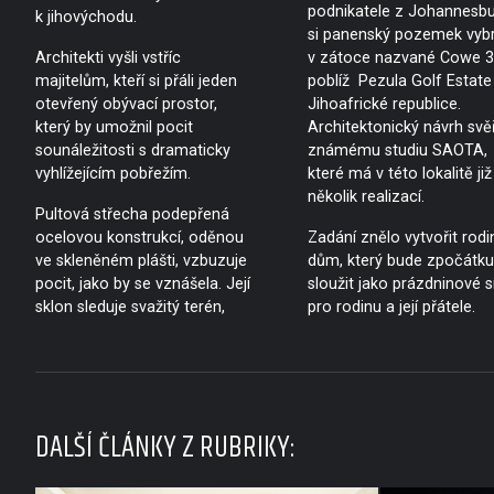
podnikatele z Johannesb
k jihovýchodu.
si panenský pozemek vybr
Architekti vyšli vstříc
v zátoce nazvané Cowe 3
majitelům, kteří si přáli jeden
poblíž Pezula Golf Estate
otevřený obývací prostor,
Jihoafrické republice.
který by umožnil pocit
Architektonický návrh svěř
sounáležitosti s dramaticky
známému studiu SAOTA,
vyhlížejícím pobřežím.
které má v této lokalitě již
několik realizací.
Pultová střecha podepřená
ocelovou konstrukcí, oděnou
Zadání znělo vytvořit rodi
ve skleněném plášti, vzbuzuje
dům, který bude zpočátku
pocit, jako by se vznášela. Její
sloužit jako prázdninové s
sklon sleduje svažitý terén,
pro rodinu a její přátele.
DALŠÍ ČLÁNKY Z RUBRIKY: