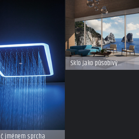
Sklo jako působivý
architektonický materiál
ič jménem sprcha