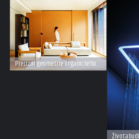
Precizní geometrie organického
klidu
Životabud