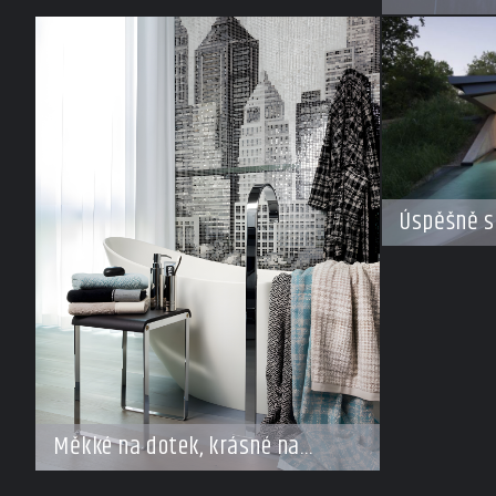
Úspěšně s
Měkké na dotek, krásné na
pohled