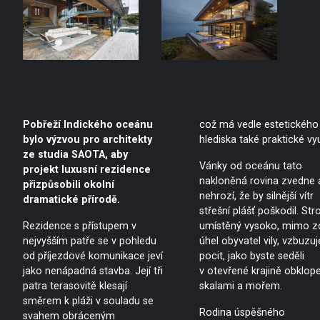
Pobřeží Indického oceánu
což má vedle estetického
bylo výzvou pro architekty
hlediska také praktické vyu
ze studia SAOTA, aby
Vánky od oceánu tato
projekt luxusní rezidence
nakloněná rovina zvedne 
přizpůsobili okolní
nehrozí, že by silnější vítr
dramatické přírodě.
střešní plášť poškodil. Str
Rezidence s přístupem v
umístěný vysoko, mimo z
nejvyšším patře se v pohledu
úhel obyvatel vily, vzbuzuj
od příjezdové komunikace jeví
pocit, jako byste seděli
jako nenápadná stavba. Její tři
v otevřené krajině obklop
patra terasovitě klesají
skalami a mořem.
směrem k pláži v souladu se
Rodina úspěšného
svahem obráceným