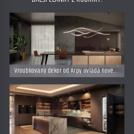
Vroubkovaný dekor od Arpy ovládá nové
interiéry