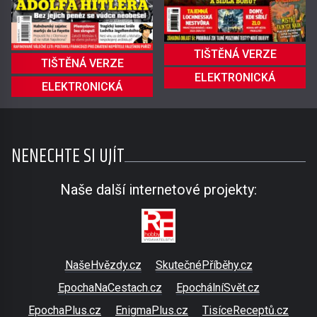
TIŠTĚNÁ VERZE
TIŠTĚNÁ VERZE
ELEKTRONICKÁ
ELEKTRONICKÁ
NENECHTE SI UJÍT
Naše další internetové projekty:
NašeHvězdy.cz
SkutečnéPříběhy.cz
EpochaNaCestach.cz
EpochálníSvět.cz
EpochaPlus.cz
EnigmaPlus.cz
TisíceReceptů.cz