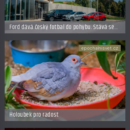
Ford dává český fotbal do pohybu. Stává se
novým partnerem FAČR
epochalnisvet.cz
Holoubek pro radost