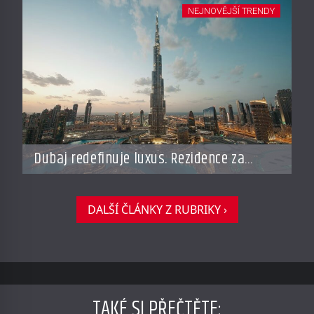
NEJNOVĚJŠÍ TRENDY
Dubaj redefinuje luxus. Rezidence za
miliardy dnes připomínají soukromé
resorty budoucnosti
DALŠÍ ČLÁNKY Z RUBRIKY ›
TAKÉ SI PŘEČTĚTE
: