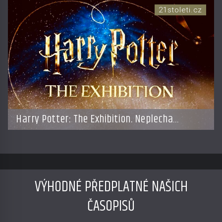
21stoleti.cz
Harry Potter: The Exhibition. Neplecha
zahájena…
VÝHODNÉ PŘEDPLATNÉ NAŠICH
ČASOPISŮ