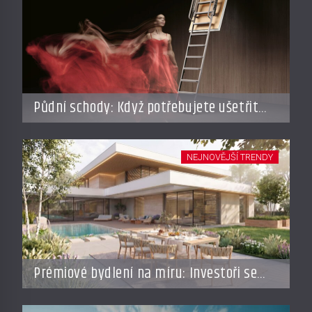
Půdní schody: Když potřebujete ušetřit
místo, ale nechcete dělat kompromisy
NEJNOVĚJŠÍ TRENDY
Prémiové bydlení na míru: Investoři se
vracejí do Česka, roste zájem o top
adresy i byty a domy za stovky milionů