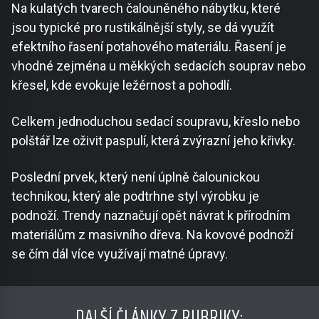
Na kulatých tvarech čalouněného nábytku, které
jsou typické pro rustikálnější styly, se dá využít
efektního řasení potahového materiálu. Řasení je
vhodné zejména u měkkých sedacích souprav nebo
křesel, kde evokuje ležérnost a pohodlí.
Celkem jednoduchou sedací soupravu, křeslo nebo
polštář lze oživit paspulí, která zvýrazní jeho křivky.
Poslední prvek, který není úplně čalounickou
technikou, který ale podtrhne styl výrobku je
podnoží. Trendy naznačují opět návrat k přírodním
materiálům z masivního dřeva. Na kovové podnoží
se čím dál více využívají matné úpravy.
DALŠÍ ČLÁNKY Z RUBRIKY: