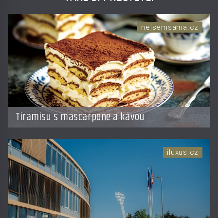
nejsemsama.cz
Tiramisu s mascarpone a kávou
iluxus.cz