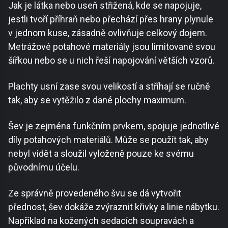
Jak je látka nebo useň střižená, kde se napojuje,
jestli tvoří příhraň nebo přechází přes hrany plynule
v jednom kuse, zásadně ovlivňuje celkový dojem.
Metrážové potahové materiály jsou limitované svou
šířkou nebo se u nich řeší napojování větších vzorů.
Plachty usní zase svou velikostí a stříhají se ručně
tak, aby se vytěžilo z dané plochy maximum.
Šev je zejména funkčním prvkem, spojuje jednotlivé
díly potahových materiálů. Může se použít tak, aby
nebyl vidět a sloužil vyloženě pouze ke svému
původnímu účelu.
Ze správně provedeného švu se dá vytvořit
přednost, šev dokáže zvýraznit křivky a linie nábytku.
Například na kožených sedacích soupravách a