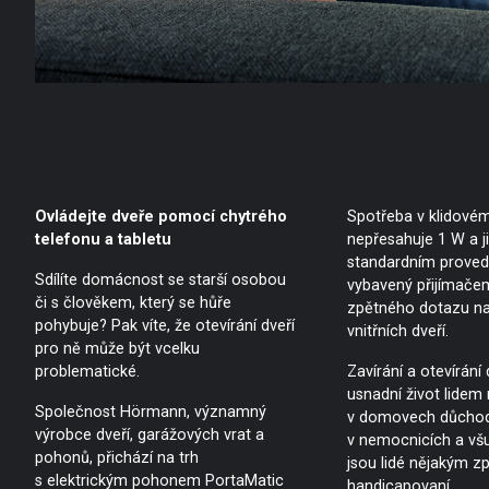
Ovládejte dveře pomocí chytrého
Spotřeba v klidové
telefonu a tabletu
nepřesahuje 1 W a ji
standardním proved
Sdílíte domácnost se starší osobou
vybavený přijímačem
či s člověkem, který se hůře
zpětného dotazu n
pohybuje? Pak víte, že otevírání dveří
vnitřních dveří.
pro ně může být vcelku
problematické.
Zavírání a otevírání
usnadní život lidem 
Společnost Hörmann, významný
v domovech důcho
výrobce dveří, garážových vrat a
v nemocnicích a vš
pohonů, přichází na trh
jsou lidé nějakým 
s elektrickým pohonem PortaMatic
handicapovaní.