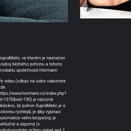
SupraMatic, ve kterém je naznačen
souboj běžného pohonu a tohoto
produktu společnosti Hörmann.
Ve videu (odkaz na video naleznete
zde
https://www.hormann.cz/index.php?
id=1375&vid=130) je názorně
ukázáno, že pohon SupraMatic je o
olovinu rychlejší, je díky vypínací
automatice velmi bezpečný, je
nehlučný a úsporný (v
pohotovostním režimu méně než 1