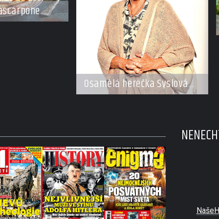
ascarpone
Osamělá herečka Syslová
všechno vzdala?
NENECHT
NašeH