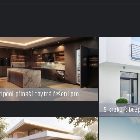
lpool přináší chytrá řešení pro
ý styl vaření
5 kroků k bez
dovolené