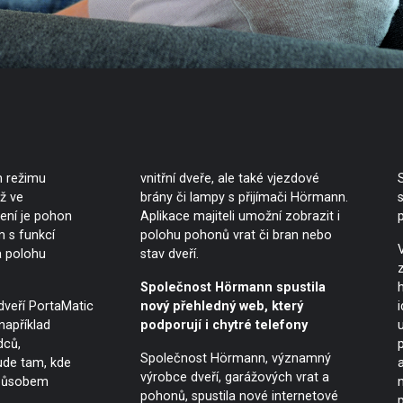
m režimu
vnitřní dveře, ale také vjezdové
ž ve
brány či lampy s přijímači Hörmann.
ení je pohon
Aplikace majiteli umožní zobrazit i
 s funkcí
polohu pohonů vrat či bran nebo
a polohu
stav dveří.
Společnost Hörmann spustila
 dveří PortaMatic
nový přehledný web, který
například
podporují i chytré telefony
dců,
p
Společnost Hörmann, významný
ude tam, kde
výrobce dveří, garážových vrat a
způsobem
pohonů, spustila nové internetové