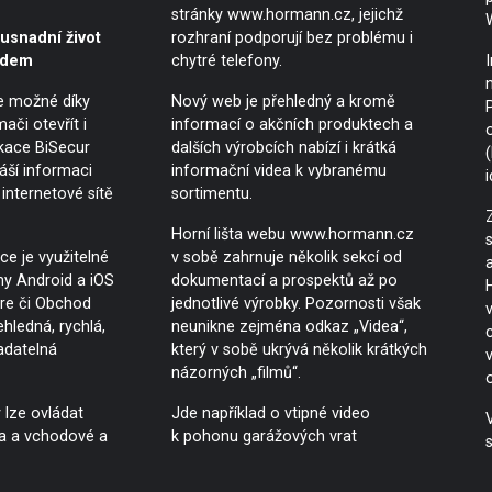
stránky www.hormann.cz, jejichž
usnadní život
rozhraní podporují bez problému i
idem
chytré telefony.
e možné díky
Nový web je přehledný a kromě
ači otevřít i
informací o akčních produktech a
kace BiSecur
dalších výrobcích nabízí i krátká
áší informaci
informační videa k vybranému
internetové sítě
sortimentu.
Horní lišta webu www.hormann.cz
ce je využitelné
v sobě zahrnuje několik sekcí od
my Android a iOS
dokumentací a prospektů až po
re či Obchod
jednotlivé výrobky. Pozornosti však
ehledná, rychlá,
neunikne zejména odkaz „Videa“,
adatelná
který v sobě ukrývá několik krátkých
v
názorných „filmů“.
lze ovládat
Jde například o vtipné video
ta a vchodové a
k pohonu garážových vrat