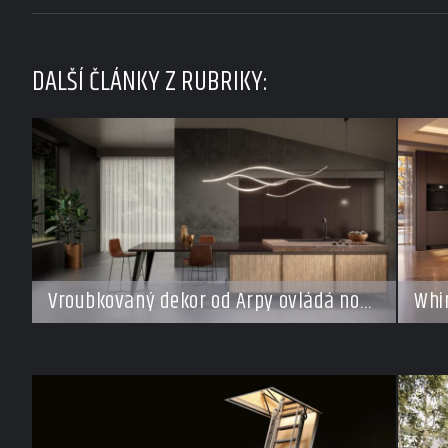
DALŠÍ ČLÁNKY Z RUBRIKY:
Vroubkovaný dekor od Arpy ovládá nové
Whir
interiéry
každ