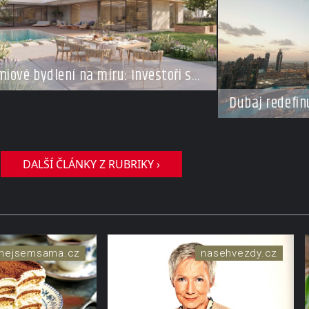
iové bydlení na míru: Investoři se
ejí do Česka, roste zájem o top
Dubaj redefin
esy i byty a domy za stovky milionů
miliardy dnes
resorty budo
DALŠÍ ČLÁNKY Z RUBRIKY ›
nejsemsama.cz
nasehvezdy.cz