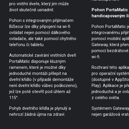
pro vnitřní dveře, který jim může
život skutečně usnadnit.
Pohon PortaMatic 
handicapovaným l
Pohon s integrovaným přijímačem
BiSecur lze díky připojení na wi-fi
Pohon PortaMatic j
ovládat nejen pomocí dálkového
integrovanému přijím
ovladače, ale také pomocí chytrého
pomocí mobilní apli
telefonu či tabletu.
Gateway, která přen
pomocí bezdrátové 
Automatické zavírání vnitřních dveří
wi-fi.
PortaMatic disponuje kluzným
ramenem, které je možné díky
Rozhraní této aplika
jednoduché montáži přilepit na
pro operační systé
dveřní křídlo (v případě demontáže
(dostupné v AppSto
není dveřní křídlo vůbec poškozeno),
Play). Aplikace je př
jež lze poté otevřít pod úhlem až
jednoduchá a je ovl
115°.
z celého světa.
Pohyb dveřního křídla je plynulý a
Systémem Gateway 
nehrozí žádná újma na zdraví.
nejen garážová vra