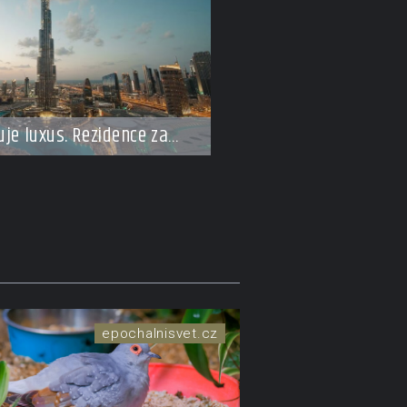
uje luxus. Rezidence za
 připomínají soukromé
ucnosti
epochalnisvet.cz