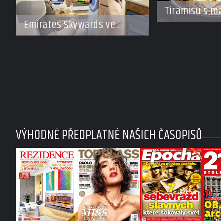
Tiramisu s m
a kávou
Emirates Skywards ve
spolupráci s Moët Hennessy
nabídne členům exkluzivní
cestu do světa Champagne
VÝHODNÉ PŘEDPLATNÉ NAŠICH ČASOPISŮ