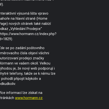
W).
Interaktivní výsuvná lišta vpravo
nahoře na hlavní straně (Home
Page) nových stránek také nabízí
odkaz „Vyhledání Prodejce“
(https://www.hormann.cz/index.php?
id=1829).
Zde se po zadání poštovního
směrovacího čísla objeví všichni
autorizovaní prodejci značky
Hörmann ve vašem okolí. Velkou
výhodou je, že nový web podporují i
chytré telefony, takže se k němu lze
 pohodlí připojit kdykoliv a
odkudkoliv.
Více informací lze získat na
stránkách
www.hormann.cz
.