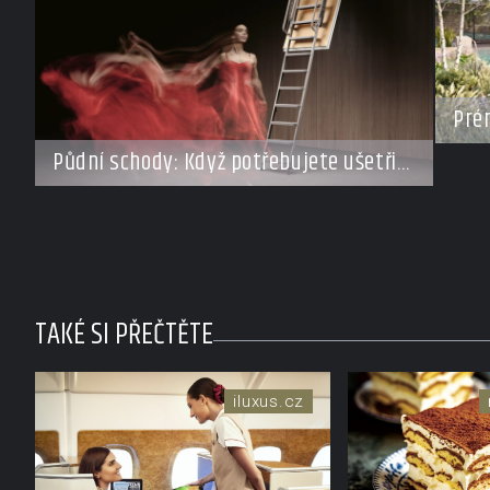
Prém
vrac
Půdní schody: Když potřebujete ušetřit
adr
místo, ale nechcete dělat kompromisy
TAKÉ SI PŘEČTĚTE
iluxus.cz