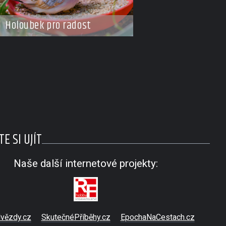
Holoubek pro radost
E SI UJÍT
Naše další internetové projekty:
vězdy.cz
SkutečnéPříběhy.cz
EpochaNaCestach.cz