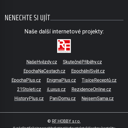
NENECHTE SI UJÍT
Naše další internetové projekty:
NašeHvězdy.cz
SkutečnéPříběhy.cz
EpochaNaCestach.cz
EpochálníSvět.cz
EpochaPlus.cz
EnigmaPlus.cz
TisíceReceptů.cz
21Stoleti.cz
iLuxus.cz
RezidenceOnline.cz
HistoryPlus.cz
PaniDomu.cz
NejsemSama.cz
©
RF HOBBY s.r.o.