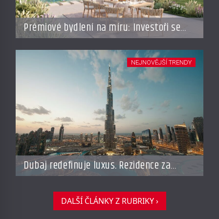
Prémiové bydlení na míru: Investoři se
vracejí do Česka, roste zájem o top
adresy i byty a domy za stovky milionů
NEJNOVĚJŠÍ TRENDY
Dubaj redefinuje luxus. Rezidence za
miliardy dnes připomínají soukromé
resorty budoucnosti
DALŠÍ ČLÁNKY Z RUBRIKY ›