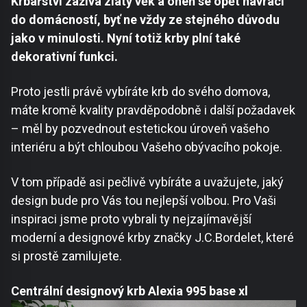
Krbařství zažívá zlatý věk a oheň se opět navrací
do domácností, byť ne vždy ze stejného důvodu
jako v minulosti. Nyní totiž krby plní také
dekorativní funkci.
Proto jestli právě vybíráte krb do svého domova,
máte kromě kvality pravděpodobně i další požadavek
– měl by pozvednout estetickou úroveň vašeho
interiéru a být chloubou Vašeho obývacího pokoje.
V tom případě asi pečlivě vybíráte a uvažujete, jaký
design bude pro Vás tou nejlepší volbou. Pro Vaši
inspiraci jsme proto vybrali ty nejzajímavější
moderní a designové krby značky J.C.Bordelet, které
si prostě zamilujete.
Centrální designový krb Alexia 995 base xl