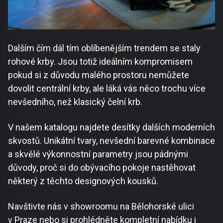
Dalším čím dál tím oblíbenějším trendem se staly
rohové krby. Jsou totiž ideálním kompromisem
pokud si z důvodu malého prostoru nemůžete
dovolit centrální krby, ale láká vás něco trochu více
nevšedního, než klasický čelní krb.
V našem katalogu najdete desítky dalších moderních
skvostů. Unikátní tvary, nevšední barevné kombinace
a skvělé výkonnostní parametry jsou pádnými
důvody, proč si do obývacího pokoje nastěhovat
některý z těchto designových kousků.
Navštivte nás v showroomu na Bělohorské ulici
v Praze nebo si prohlédněte kompletní nabídku i