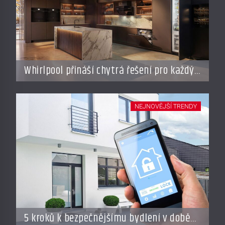
Whirlpool přináší chytrá řešení pro každý
styl vaření
NEJNOVĚJŠÍ TRENDY
5 kroků k bezpečnějšímu bydlení v době