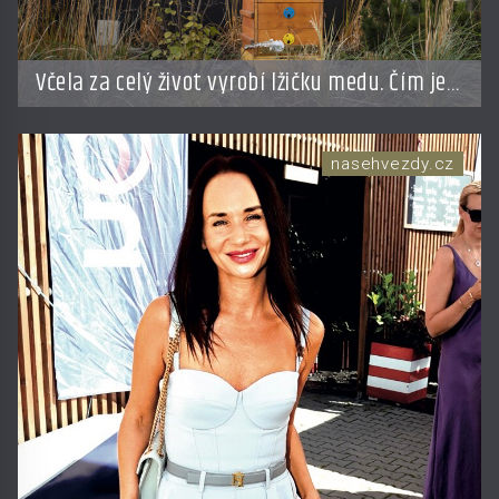
Včela za celý život vyrobí lžičku medu. Čím je
pražský med ze střech tak ceněný?
nasehvezdy.cz