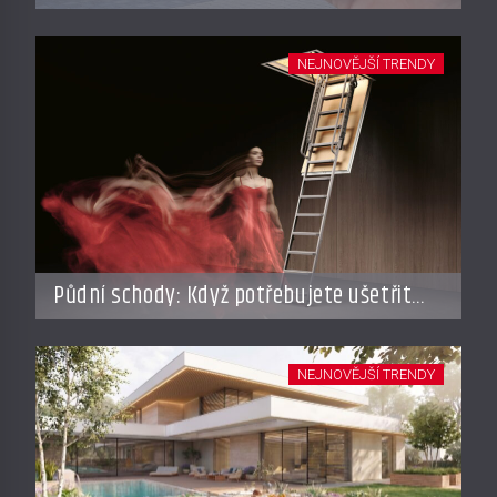
dovolené
NEJNOVĚJŠÍ TRENDY
Půdní schody: Když potřebujete ušetřit
místo, ale nechcete dělat kompromisy
NEJNOVĚJŠÍ TRENDY