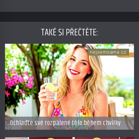
TAKÉ SI PŘEČTĚTE
:
nejsemsama.cz
Ochlaďte své rozpálené tělo během chvilky