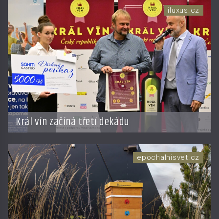
iluxus.cz
Král vín začíná třetí dekádu
epochalnisvet.cz