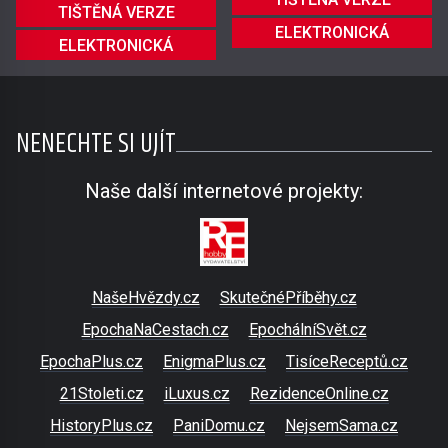
TIŠTĚNÁ VERZE
ELEKTRONICKÁ
ELEKTRONICKÁ
NENECHTE SI UJÍT
Naše další internetové projekty:
NašeHvězdy.cz
SkutečnéPříběhy.cz
EpochaNaCestach.cz
EpochálníSvět.cz
EpochaPlus.cz
EnigmaPlus.cz
TisíceReceptů.cz
21Stoleti.cz
iLuxus.cz
RezidenceOnline.cz
HistoryPlus.cz
PaniDomu.cz
NejsemSama.cz