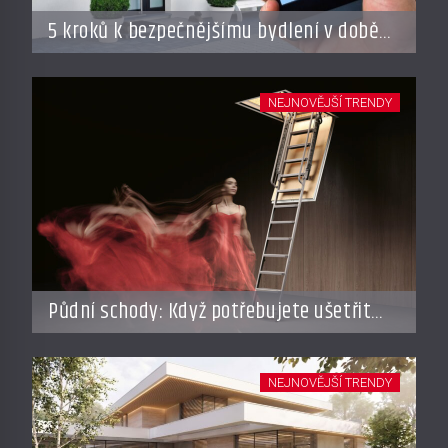
5 kroků k bezpečnějšímu bydlení v době
dovolené
NEJNOVĚJŠÍ TRENDY
Půdní schody: Když potřebujete ušetřit
místo, ale nechcete dělat kompromisy
NEJNOVĚJŠÍ TRENDY