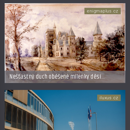
enigmaplus.cz
Nešťastný duch oběšené milenky děsí
studentky
iluxus.cz