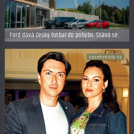
Ford dává český fotbal do pohybu. Stává se
novým partnerem FAČR
nasehvezdy.cz