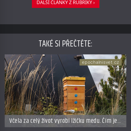
DALŠÍ ČLÁNKY Z RUBRIKY ›
TAKÉ SI PŘEČTĚTE
:
epochalnisvet.cz
Včela za celý život vyrobí lžičku medu. Čím je
pražský med ze střech tak ceněný?