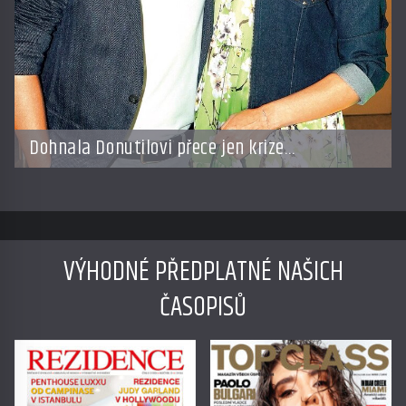
Dohnala Donutilovi přece jen krize
po tragédii?
VÝHODNÉ PŘEDPLATNÉ NAŠICH
ČASOPISŮ