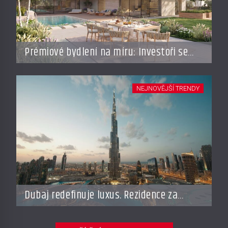
Prémiové bydlení na míru: Investoři se
vracejí do Česka, roste zájem o top
adresy i byty a domy za stovky milionů
NEJNOVĚJŠÍ TRENDY
Dubaj redefinuje luxus. Rezidence za
miliardy dnes připomínají soukromé
resorty budoucnosti