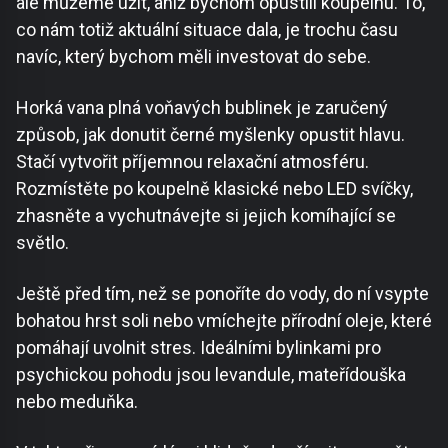
ale můžeme užít, aniž bychom opustili koupelnu. To,
co nám totiž aktuální situace dala, je trochu času
navíc, který bychom měli investovat do sebe.
Horká vana plná voňavých bublinek je zaručený
způsob, jak donutit černé myšlenky opustit hlavu.
Stačí vytvořit příjemnou relaxační atmosféru.
Rozmístěte po koupelně klasické nebo LED svíčky,
zhasněte a vychutnávejte si jejich komíhající se
světlo.
Ještě před tím, než se ponoříte do vody, do ní vsypte
bohatou hrst soli nebo vmíchejte přírodní oleje, které
pomáhají uvolnit stres. Ideálními bylinkami pro
psychickou pohodu jsou levandule, mateřídouška
nebo meduňka.