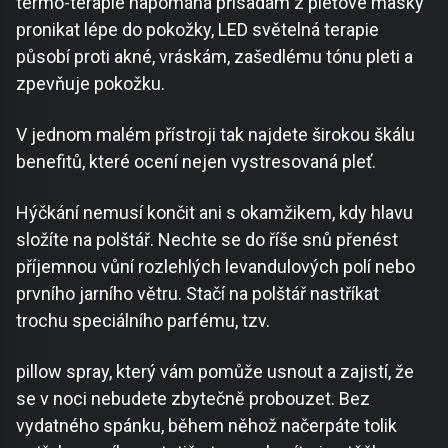
termo-terapie napomáhá přísadám z pleťové masky
pronikat lépe do pokožky, LED světelná terapie
působí proti akné, vráskám, zašedlému tónu pleti a
zpevňuje pokožku.
V jednom malém přístroji tak najdete širokou škálu
benefitů, které ocení nejen vystresovaná pleť.
Hýčkání nemusí končit ani s okamžikem, kdy hlavu
složíte na polštář. Nechte se do říše snů přenést
příjemnou vůní rozlehlých levandulových polí nebo
prvního jarního větru. Stačí na polštář nastříkat
trochu speciálního parfému, tzv.
pillow spray, který vám pomůže usnout a zajistí, že
se v noci nebudete zbytečně probouzet. Bez
vydatného spánku, během něhož načerpáte tolik