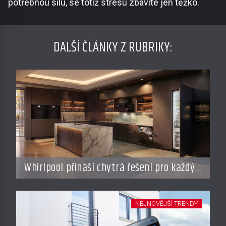
potřebnou sílu, se totiž stresu zbavíte jen těžko.
DALŠÍ ČLÁNKY Z RUBRIKY:
Whirlpool přináší chytrá řešení pro každý
styl vaření
NEJNOVĚJŠÍ TRENDY