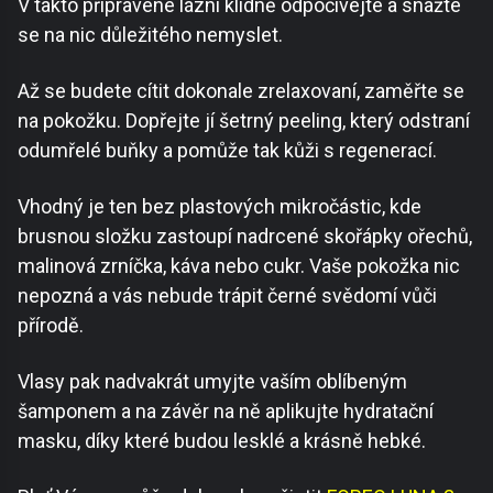
V takto připravené lázni klidně odpočívejte a snažte
se na nic důležitého nemyslet.
Až se budete cítit dokonale zrelaxovaní, zaměřte se
na pokožku. Dopřejte jí šetrný peeling, který odstraní
odumřelé buňky a pomůže tak kůži s regenerací.
Vhodný je ten bez plastových mikročástic, kde
brusnou složku zastoupí nadrcené skořápky ořechů,
malinová zrníčka, káva nebo cukr. Vaše pokožka nic
nepozná a vás nebude trápit černé svědomí vůči
přírodě.
Vlasy pak nadvakrát umyjte vaším oblíbeným
šamponem a na závěr na ně aplikujte hydratační
masku, díky které budou lesklé a krásně hebké.