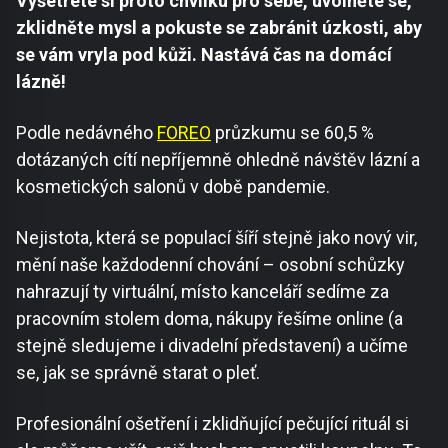
Vyšetřete si proto chvilku pro sebe, uvolněte se,
zklidněte mysl a pokuste se zabránit úzkosti, aby
se vám vryla pod kůži. Nastává čas na domácí
lázně!
Podle nedávného
FOREO
průzkumu se 60,5 %
dotázaných cítí nepříjemně ohledně návštěv lázní a
kosmetických salonů v době pandemie.
Nejistota, která se populací šíří stejně jako nový vir,
mění naše každodenní chování – osobní schůzky
nahrazují ty virtuální, místo kanceláří sedíme za
pracovním stolem doma, nákupy řešíme online (a
stejně sledujeme i divadelní představení) a učíme
se, jak se správně starat o pleť.
Profesionální ošetření i zklidňující pečující rituál si