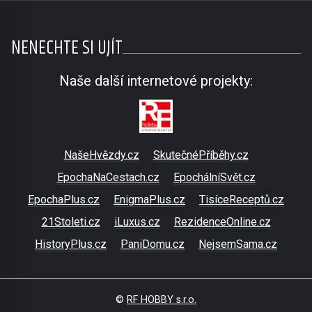
NENECHTE SI UJÍT
Naše další internetové projekty:
NašeHvězdy.cz
SkutečnéPříběhy.cz
EpochaNaCestach.cz
EpochálníSvět.cz
EpochaPlus.cz
EnigmaPlus.cz
TisíceReceptů.cz
21Stoleti.cz
iLuxus.cz
RezidenceOnline.cz
HistoryPlus.cz
PaniDomu.cz
NejsemSama.cz
©
RF HOBBY s.r.o.