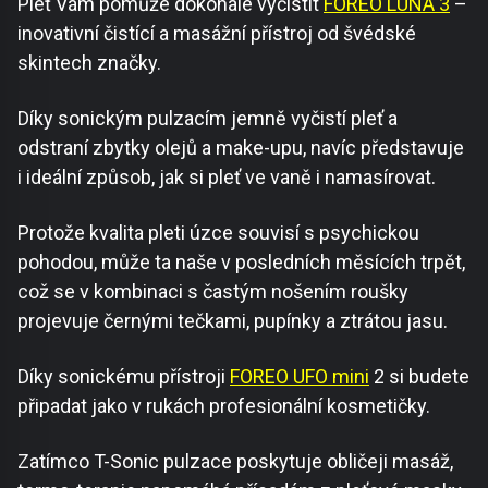
Pleť Vám pomůže dokonale vyčistit
FOREO LUNA 3
–
inovativní čistící a masážní přístroj od švédské
skintech značky.
Díky sonickým pulzacím jemně vyčistí pleť a
odstraní zbytky olejů a make-upu, navíc představuje
i ideální způsob, jak si pleť ve vaně i namasírovat.
Protože kvalita pleti úzce souvisí s psychickou
pohodou, může ta naše v posledních měsících trpět,
což se v kombinaci s častým nošením roušky
projevuje černými tečkami, pupínky a ztrátou jasu.
Díky sonickému přístroji
FOREO UFO mini
2 si budete
připadat jako v rukách profesionální kosmetičky.
Zatímco T-Sonic pulzace poskytuje obličeji masáž,