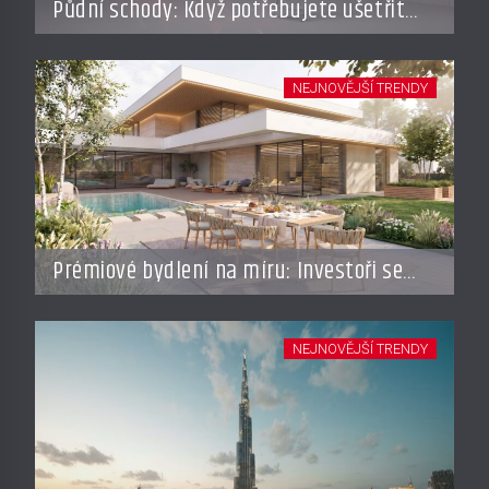
Půdní schody: Když potřebujete ušetřit
místo, ale nechcete dělat kompromisy
NEJNOVĚJŠÍ TRENDY
Prémiové bydlení na míru: Investoři se
vracejí do Česka, roste zájem o top
adresy i byty a domy za stovky milionů
NEJNOVĚJŠÍ TRENDY