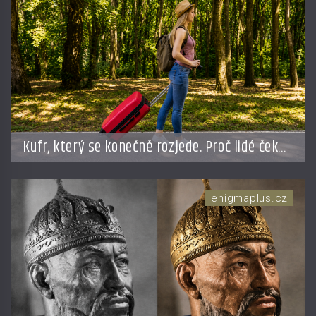
Kufr, který se konečně rozjede. Proč lidé čekají
na kolečka téměř pět tisíc let?
enigmaplus.cz