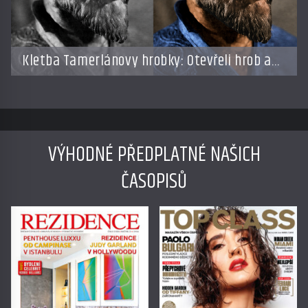
Kletba Tamerlánovy hrobky: Otevřeli hrob a
za dva dny začala invaze do SSSR. Náhoda,
nebo varování?
VÝHODNÉ PŘEDPLATNÉ NAŠICH
ČASOPISŮ