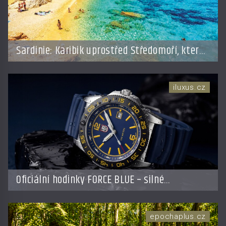
Sardinie: Karibik uprostřed Středomoří, který
vás okouzlí
iluxus.cz
Oficiální hodinky FORCE BLUE – silné
partnerství poháněné účelem
epochaplus.cz