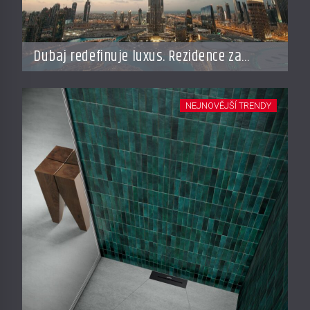
Dubaj redefinuje luxus. Rezidence za
miliardy dnes připomínají soukromé
resorty budoucnosti
NEJNOVĚJŠÍ TRENDY