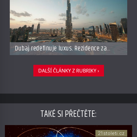
Dubaj redefinuje luxus. Rezidence za
miliardy dnes připomínají soukromé
resorty budoucnosti
DALŠÍ ČLÁNKY Z RUBRIKY ›
TAKÉ SI PŘEČTĚTE
:
21stoleti.cz