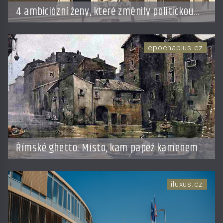
4 ambiciózní ženy, které změnily politickou
hru: Manželé je posílali do kuchyně marně
epochaplus.cz
Římské ghetto: Místo, kam papež kamenem
dohodil
iluxus.cz