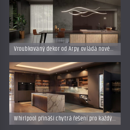
Vroubkovaný dekor od Arpy ovládá nové
interiéry
Whirlpool přináší chytrá řešení pro každý
styl vaření