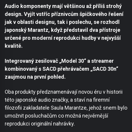
Audio komponenty mají většinou až příliš strohý
design. Vyjít vstříc příznivcům špičkového řešení
jak v oblasti designu, tak i poslechu, se rozhodl
japonský Marantz, když představil dva přístroje
určené pro moderní reprodukci hudby v nejvyšší
kvalitě.
Integrovaný zesilovač „Model 30“ a streamer
kombinovaný s SACD přehrávačem „SACD 30n“
zaujmou na první pohled.
Oba produkty předznamenávají novou éru v historii
této japonské audio značky, a staví na firemní
filozofii zakladatele Saula Marantze, jehož snem bylo
umožnit posluchačům co možná nejvěrnější
reprodukci originální nahrávky.