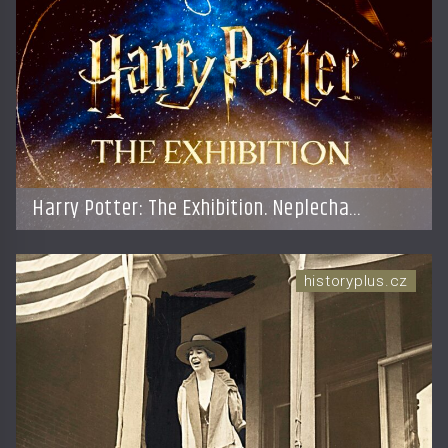
Harry Potter: The Exhibition. Neplecha
zahájena…
historyplus.cz