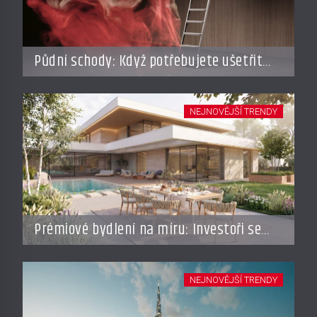
Půdní schody: Když potřebujete ušetřit
místo, ale nechcete dělat kompromisy
NEJNOVĚJŠÍ TRENDY
Prémiové bydlení na míru: Investoři se
vracejí do Česka, roste zájem o top
adresy i byty a domy za stovky milionů
NEJNOVĚJŠÍ TRENDY