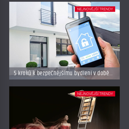
NEJNOVĚJŠÍ TRENDY
5 kroků k bezpečnějšímu bydlení v době
dovolené
NEJNOVĚJŠÍ TRENDY