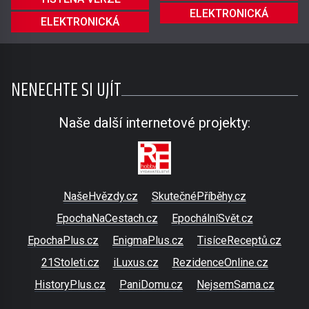
ELEKTRONICKÁ
ELEKTRONICKÁ
NENECHTE SI UJÍT
Naše další internetové projekty:
NašeHvězdy.cz
SkutečnéPříběhy.cz
EpochaNaCestach.cz
EpochálníSvět.cz
EpochaPlus.cz
EnigmaPlus.cz
TisíceReceptů.cz
21Stoleti.cz
iLuxus.cz
RezidenceOnline.cz
HistoryPlus.cz
PaniDomu.cz
NejsemSama.cz