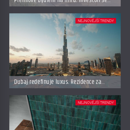
Prémiové bydlení na míru: Investoři se
vracejí do Česka, roste zájem o top
adresy i byty a domy za stovky milionů
NEJNOVĚJŠÍ TRENDY
Dubaj redefinuje luxus. Rezidence za
miliardy dnes připomínají soukromé
resorty budoucnosti
NEJNOVĚJŠÍ TRENDY