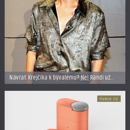
Návrat Krejčíka k bývalému? Ne! Randí už
s jiným!
iluxus.cz