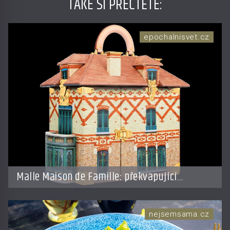
TAKÉ SI PŘEČTĚTE
:
epochalnisvet.cz
Malle Maison de Famille: překvapující
doplněk od LV
nejsemsama.cz