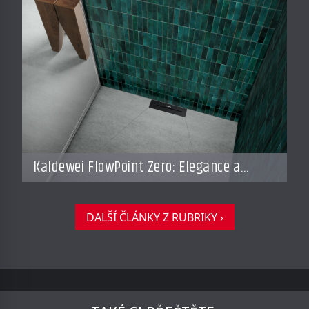
Kaldewei FlowPoint Zero: Elegance a
funkčnost na nejvyšší úrovni
DALŠÍ ČLÁNKY Z RUBRIKY ›