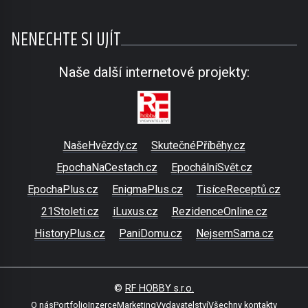
NENECHTE SI UJÍT
Naše další internetové projekty:
NašeHvězdy.cz
SkutečnéPříběhy.cz
EpochaNaCestach.cz
EpochálníSvět.cz
EpochaPlus.cz
EnigmaPlus.cz
TisíceReceptů.cz
21Stoleti.cz
iLuxus.cz
RezidenceOnline.cz
HistoryPlus.cz
PaniDomu.cz
NejsemSama.cz
©
RF HOBBY s.r.o.
O nás
Portfolio
Inzerce
Marketing
Vydavatelství
Všechny kontakty