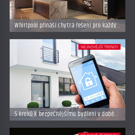
Whirlpool přináší chytrá řešení pro každý
styl vaření
NEJNOVĚJŠÍ TRENDY
5 kroků k bezpečnějšímu bydlení v době
dovolené