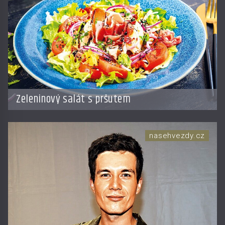
Zeleninový salát s pršutem
nasehvezdy.cz