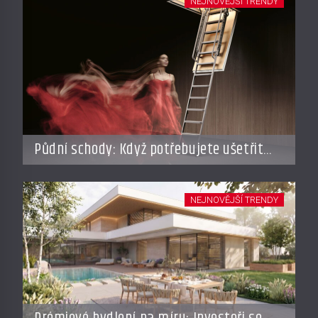
NEJNOVĚJŠÍ TRENDY
Půdní schody: Když potřebujete ušetřit
místo, ale nechcete dělat kompromisy
NEJNOVĚJŠÍ TRENDY