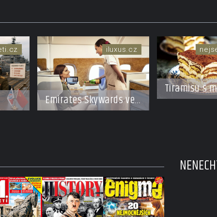
eti.cz
iluxus.cz
nej
Tiramisu s 
Emirates Skywards ve
a kávou
spolupráci s Moët
Hennessy nabídne
u
členům exkluzivní
cestu do světa
Champagne
NENECHT