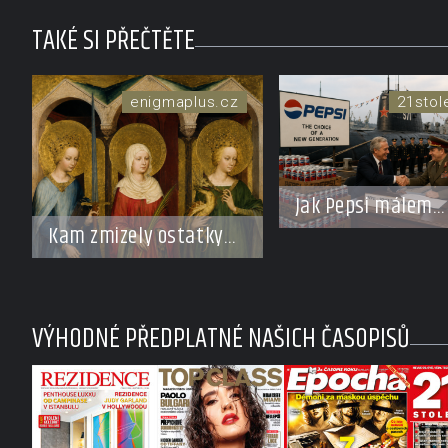
TAKÉ SI PŘEČTĚTE
enigmaplus.cz
21stol
Jak Pepsi málem
vyhrála studenou
Kam zmizely ostatky
válku. Za limonád
světců? Relikvie, které
dostala ponorky i
putují Evropou a
křižník
dodnes budí úžas
VÝHODNÉ PŘEDPLATNÉ NAŠICH ČASOPISŮ