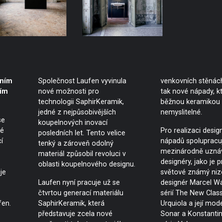
vním
Společnost Laufen vyvinula
venkovních stěnách
ním
nové možnosti pro
tak nové nápady, kt
technologii SaphirKeramik,
běžnou keramikou 
jedné z nejpůsobivějších
nemyslitelné.
se
koupelnových inovací
vé
Pro realizaci desi
posledních let. Tento velice
í
nápadů spolupracu
tenký a zároveň odolný
mezinárodně uzná
materiál způsobil revoluci v
designéry, jako je 
oblasti koupelnového designu.
je
světové známý ni
Laufen nyní pracuje už se
designér Marcel W
čtvrtou generací materiálu
sérií The New Class
fen.
SaphirKeramik, která
Urquiola a její mode
představuje zcela nové
Sonar a Konstantin