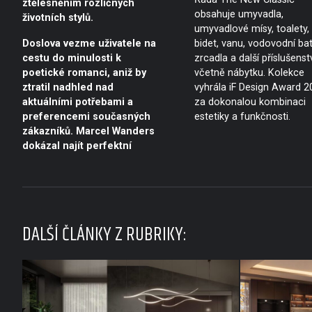
ztělesněním rozličných
obsahuje umyvadla,
životních stylů.
umyvadlové mísy, toalety,
Doslova vezme uživatele na
bidet, vanu, vodovodní bat
cestu do minulosti k
zrcadla a další příslušenst
poetické romanci, aniž by
včetně nábytku. Kolekce
ztratil nadhled nad
vyhrála iF Design Award 2
aktuálními potřebami a
za dokonalou kombinaci
preferencemi současných
estetiky a funkčnosti.
zákazníků. Marcel Wanders
dokázal najít perfektní
DALŠÍ ČLÁNKY Z RUBRIKY: