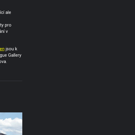
cí ale
ty pro
ní v
en
jsou k
gue Gallery
ova.