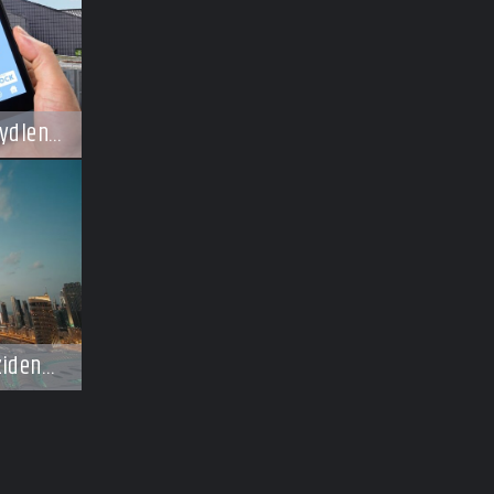
ydlení
zidence
ají
osti