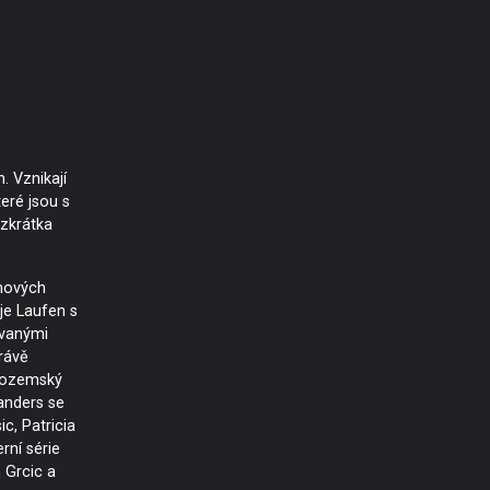
. Vznikají
eré jsou s
zkrátka
gnových
je Laufen s
vanými
právě
zozemský
anders se
ic, Patricia
rní série
 Grcic a