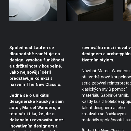
Společnost Laufen se
rovnováhu mezi inovati
dlouhodobě zaměřuje na
designem a archetypál
design, vysokou funkčnost
životním stylem.
a udržitelnost v koupelně.
Návrhář Marcel Wanders 
Jako nejnovější sérii
při tvorbě nové koupelno
představuje kolekci s
série zabýval reinterpretac
názvem The New Classic.
klasických stylů pomocí
Jedná se o unikátní
materiálu SaphirKeramik.
designerské kousky a sám
Každý kus z kolekce spoju
autor, Marcel Wanders, o
talent designéra a jeho
této sérii říká, že jde o
kreativitu se špičkovými
dokonalou rovnováhu mezi
materiály společnosti Lau
inovativním designem a
Řada The New Classic