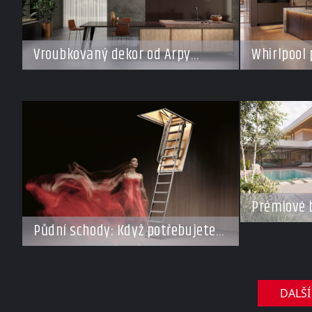
Vroubkovaný dekor od Arpy
Whirlpool 
ovládá nové interiéry
pro každý 
Prémiové 
Investoři 
Půdní schody: Když potřebujete
roste záje
ušetřit místo, ale nechcete dělat
domy za s
kompromisy
DALŠÍ