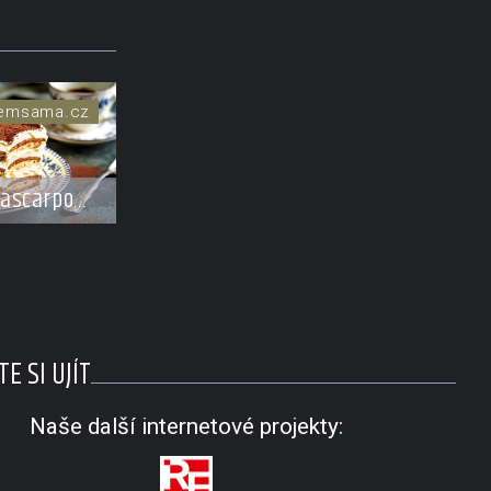
semsama.cz
mascarpone
E SI UJÍT
Naše další internetové projekty: