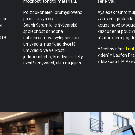
možnosti tohoto materiálu.
série Val.
Po zdokonalení průmyslového
Výsledek? Ohromují
erie,
procesu výroby
zároveň i praktické
ví
SaphirKeramik, je švýcarská
koupelnové produk
společnost schopna
každodenní používá
019
nabídnout nová vylepšení pro
různorodém pojetí.
umyvadla, například dvojité
Všechny série
Lauf
umyvadlo ve velikosti
vidění v Laufen Pra
jednoduchého, kreativní reliéfy
v blízkosti I. P. Pavl
uvnitř umyvadel, ale i na jejich