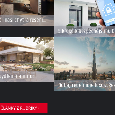
přináší chytrá řešení
styl vaření
5 kroků k bezpečnějšímu b
v době dovolené
bydlení na míru:
se vracejí do Česka,
Dubaj redefinuje luxus. Re
m o top adresy i byty a
za miliardy dnes připomín
tovky milionů
soukromé resorty budoucn
 ČLÁNKY Z RUBRIKY ›