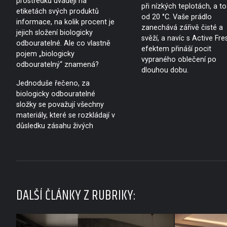
prostředků uvádějí na
při nízkých teplotách, a to
etiketách svých produktů
od 20 °C. Vaše prádlo
informace, na kolik procent je
zanechává zářivě čisté a
jejich složení biologicky
svěží, a navíc s Active Fre
odbouratelné. Ale co vlastně
efektem přináší pocit
pojem „biologicky
vypraného oblečení po
odbouratelný“ znamená?
dlouhou dobu.
Jednoduše řečeno, za
biologicky odbouratelné
složky se považují všechny
materiály, které se rozkládají v
důsledku zásahu živých
DALŠÍ ČLÁNKY Z RUBRIKY: