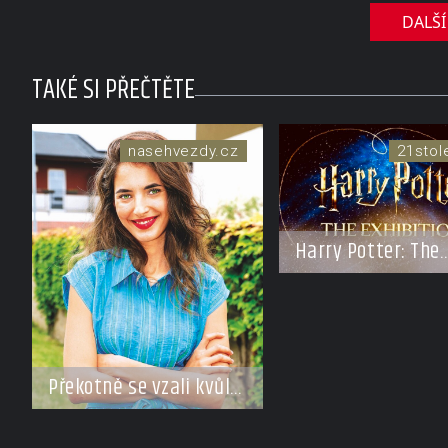
DALŠÍ
TAKÉ SI PŘEČTĚTE
nasehvezdy.cz
21stol
Harry Potter: The
Exhibition. Neplec
zahájena…
Překotně se vzali kvůli
těhotenství Sandevy?