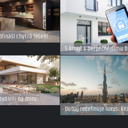
přináší chytrá řešení
styl vaření
5 kroků k bezpečnějšímu b
v době dovolené
bydlení na míru:
se vracejí do Česka,
Dubaj redefinuje luxus. Re
m o top adresy i byty a
za miliardy dnes připomín
tovky milionů
soukromé resorty budoucn