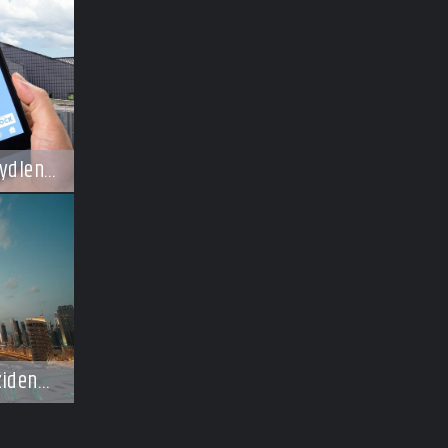
ydlení
zidence
ají
osti