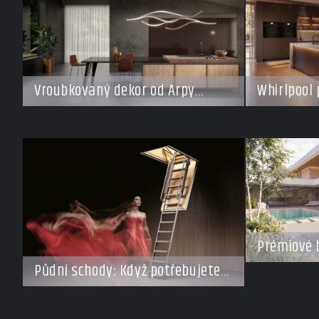
Vroubkovaný dekor od Arpy
Whirlpool 
ovládá nové interiéry
pro každý 
Prémiové 
Investoři 
Půdní schody: Když potřebujete
roste záje
ušetřit místo, ale nechcete dělat
domy za s
kompromisy