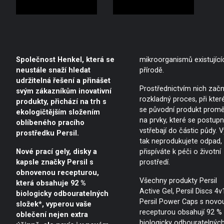
Společnost Henkel, která se
mikroorganismů existující
neustále snaží hledat
přírodě.
udržitelná řešení a přinášet
Prostřednictvím nich zač
svým zákazníkům inovativní
rozkladný proces, při kte
produkty, přichází na trh s
se původní produkt promě
ekologičtějším složením
na prvky, které se postup
oblíbeného pracího
vstřebají do částic půdy. V
prostředku Persil.
tak neprodukujete odpad, 
Nové prací gely, disky a
přispíváte k péči o životní
kapsle značky Persil s
prostředí.
obnovenou recepturou,
Všechny produkty Persil
která obsahuje 92 %
Active Gel, Persil Discs 4v
biologicky odbouratelných
Persil Power Caps s novo
složek*, vyperou vaše
recepturou obsahují 92 %
oblečení nejen extra
biologicky odbouratelnýc