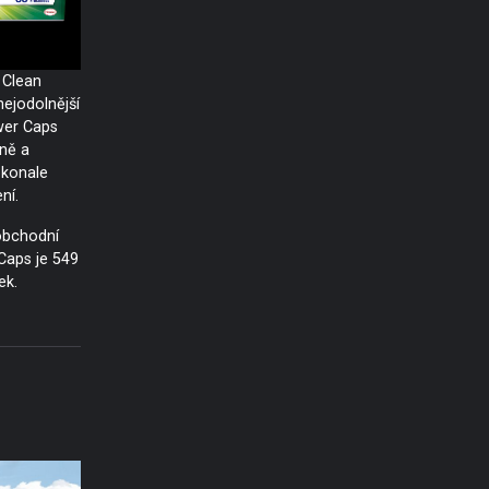
 Clean
nejodolnější
ower Caps
vně a
konale
ní.
bchodní
Caps je 549
ek.