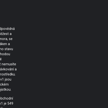
odpovědná
věžest a
mora, se
láken a
ho stavu
ýhodou
é
už nemusíte
ávkování a
rostředku.
4v1 jsou
tickém
jistkou.
bchodní
v1 je 549