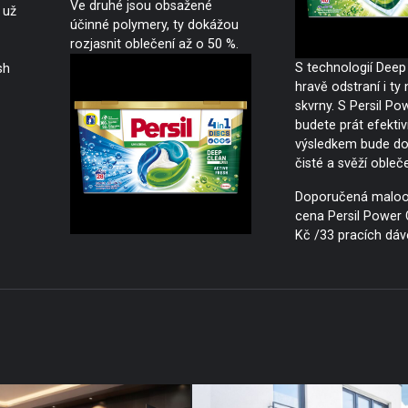
Ve druhé jsou obsažené
 už
účinné polymery, ty dokážou
rozjasnit oblečení až o 50 %.
S technologií Deep
sh
hravě odstraní i ty 
skvrny. S Persil P
budete prát efekti
výsledkem bude do
čisté a svěží obleče
Doporučená maloo
cena Persil Power 
Kč /33 pracích dáv