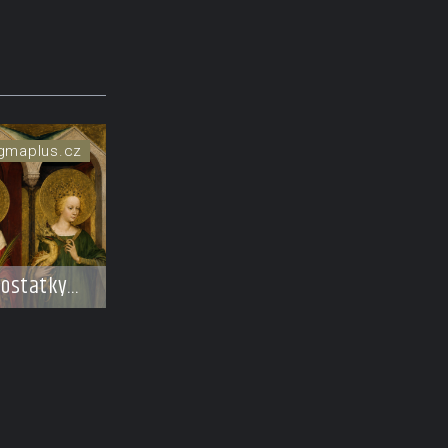
gmaplus.cz
 ostatky
vie, které
ou a
 úžas