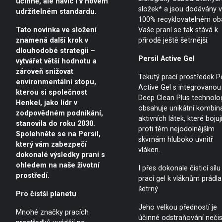
účinně, ale navíc i v novém
složek* a jsou dodávány 
udržitelném standardu.
100% recyklovatelném oba
Tato novinka ve složení
Vaše praní se tak stává k
znamená další krok v
přírodě ještě šetrnější.
dlouhodobé strategii –
Persil Active Gel
vytvářet větší hodnotu a
zároveň snižovat
Tekutý prací prostředek Pe
environmentální stopu,
Active Gel s integrovanou
kterou si společnost
Deep Clean Plus technolog
Henkel, jako lídr v
obsahuje unikátní kombin
zodpovědném podnikání,
aktivních látek, které bojuj
stanovila do roku 2030.
proti těm nejodolnějším
Spolehněte se na Persil,
skvrnám hluboko uvnitř
který vám zabezpečí
vláken.
dokonalé výsledky praní s
ohledem na naše životní
I přes dokonale čisticí sílu 
prostředí.
prací gel k vláknům prádla
šetrný.
Pro čistší planetu
Jeho velkou předností je
Mnohé značky pracích
účinné odstraňování nečis