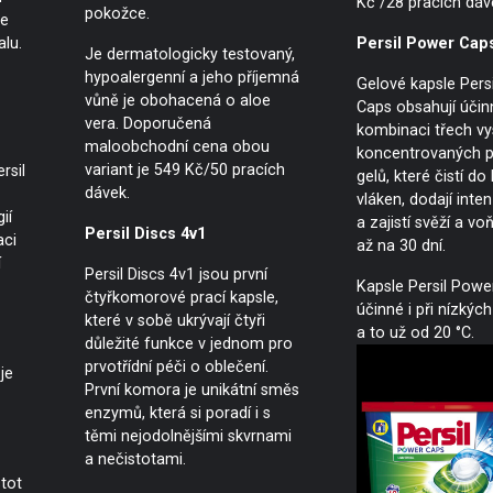
Kč /28 pracích dáv
pokožce.
ve
lu.
Persil Power Cap
Je dermatologicky testovaný,
hypoalergenní a jeho příjemná
Gelové kapsle Pers
vůně je obohacená o aloe
Caps obsahují úči
vera. Doporučená
kombinaci třech v
maloobchodní cena obou
koncentrovaných p
variant je 549 Kč/50 pracích
rsil
gelů, které čistí do
dávek.
vláken, dodají inte
ií
a zajistí svěží a v
Persil Discs 4v1
aci
až na 30 dní.
í
Persil Discs 4v1 jsou první
Kapsle Persil Powe
čtyřkomorové prací kapsle,
účinné i při nízkých
které v sobě ukrývají čtyři
a to už od 20 °C.
důležité funkce v jednom pro
prvotřídní péči o oblečení.
je
První komora je unikátní směs
enzymů, která si poradí i s
těmi nejodolnějšími skvrnami
a nečistotami.
tot