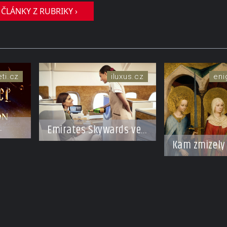
 ČLÁNKY Z RUBRIKY ›
eti.cz
iluxus.cz
eni
Emirates Skywards ve
ha
spolupráci s Moët
Kam zmizely
Hennessy nabídne
světců? Relik
členům exkluzivní
putují Evrop
cestu do světa
dodnes budí
Champagne