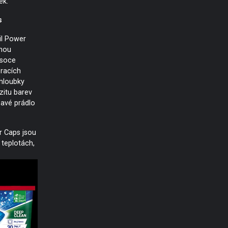
ek.
s
il Power
nnou
ysoce
racích
 hloubky
nzitu barev
oňavé prádlo
r Caps jsou
 teplotách,