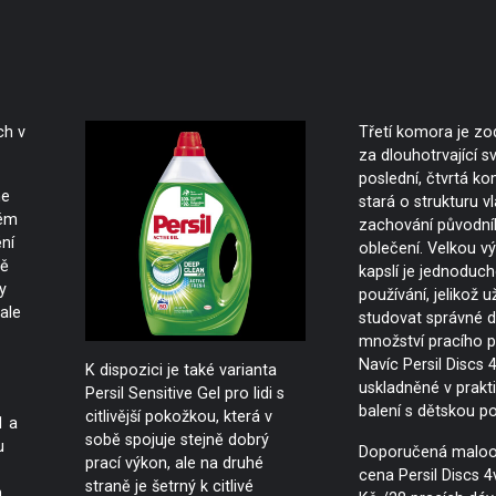
ch v
Třetí komora je z
za dlouhotrvající s
poslední, čtvrtá ko
ne
stará o strukturu v
rém
zachování původní
ní
oblečení. Velkou v
ně
kapslí je jednoduch
y
používání, jelikož 
ale
studovat správné d
množství pracího p
Navíc Persil Discs 
K dispozici je také varianta
uskladněné v prak
Persil Sensitive Gel pro lidi s
balení s dětskou po
citlivější pokožkou, která v
1 a
sobě spojuje stejně dobrý
u
Doporučená maloo
prací výkon, ale na druhé
cena Persil Discs 4
straně je šetrný k citlivé
h