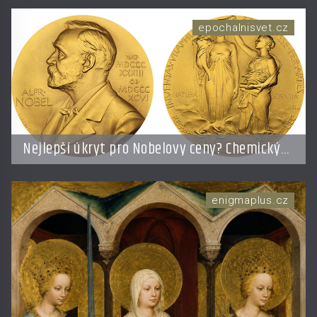
epochalnisvet.cz
Nejlepší úkryt pro Nobelovy ceny? Chemický
roztok!
enigmaplus.cz