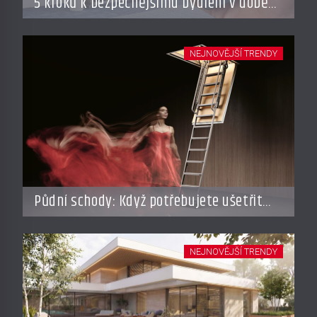
5 kroků k bezpečnějšímu bydlení v době
dovolené
NEJNOVĚJŠÍ TRENDY
Půdní schody: Když potřebujete ušetřit
místo, ale nechcete dělat kompromisy
NEJNOVĚJŠÍ TRENDY