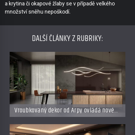
a krytina či okapové žlaby se v případě velkého
množství sněhu nepoškodí.
DALŠÍ ČLÁNKY Z RUBRIKY:
Vroubkovaný dekor od Arpy ovládá nové
interiéry