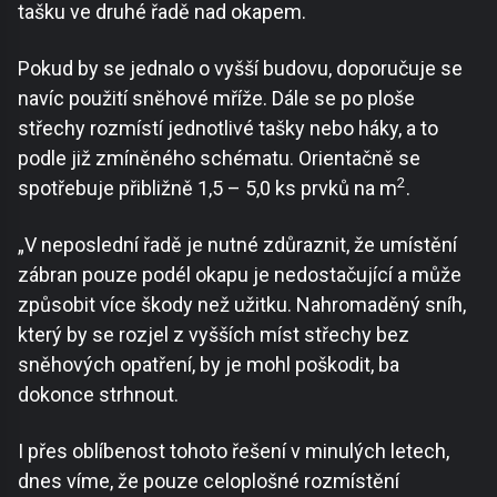
tašku ve druhé řadě nad okapem.
Pokud by se jednalo o vyšší budovu, doporučuje se
navíc použití sněhové mříže. Dále se po ploše
střechy rozmístí jednotlivé tašky nebo háky, a to
podle již zmíněného schématu. Orientačně se
2
spotřebuje přibližně 1,5 – 5,0 ks prvků na m
.
„V neposlední řadě je nutné zdůraznit, že umístění
zábran pouze podél okapu je nedostačující a může
způsobit více škody než užitku. Nahromaděný sníh,
který by se rozjel z vyšších míst střechy bez
sněhových opatření, by je mohl poškodit, ba
dokonce strhnout.
I přes oblíbenost tohoto řešení v minulých letech,
dnes víme, že pouze celoplošné rozmístění