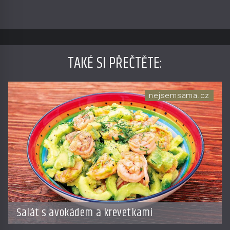
TAKÉ SI PŘEČTĚTE
:
nejsemsama.cz
Salát s avokádem a krevetkami