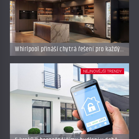
Whirlpool přináší chytrá řešení pro každý
styl vaření
NEJNOVĚJŠÍ TRENDY