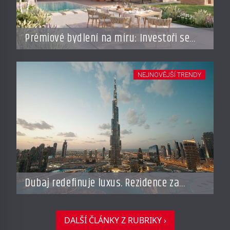
Prémiové bydlení na míru: Investoři se
vracejí do Česka, roste zájem o top
adresy i byty a domy za stovky milionů
NEJNOVĚJŠÍ TRENDY
Dubaj redefinuje luxus. Rezidence za
miliardy dnes připomínají soukromé
resorty budoucnosti
DALŠÍ ČLÁNKY Z RUBRIKY ›