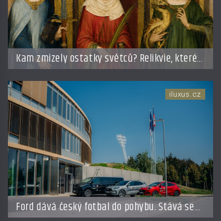
Kam zmizely ostatky světců? Relikvie, které
putují Evropou a dodnes budí úžas
iluxus.cz
Ford dává český fotbal do pohybu. Stává se
novým partnerem FAČR