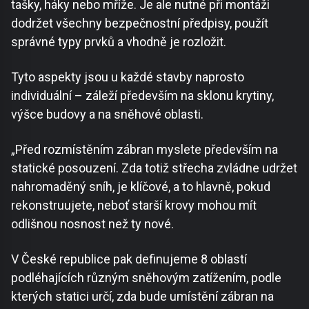
tašky, háky nebo mříže. Je ale nutné při montáži
dodržet všechny bezpečnostní předpisy, použít
správné typy prvků a vhodně je rozložit.
Tyto aspekty jsou u každé stavby naprosto
individuální – záleží především na sklonu krytiny,
výšce budovy a na sněhové oblasti.
„Před rozmístěním zábran myslete především na
statické posouzení. Zda totiž střecha zvládne udržet
nahromaděný sníh, je klíčové, a to hlavně, pokud
rekonstruujete, neboť starší krovy mohou mít
odlišnou nosnost než ty nové.
V České republice pak definujeme 8 oblastí
podléhajících různým sněhovým zatížením, podle
kterých statici určí, zda bude umístění zábran na