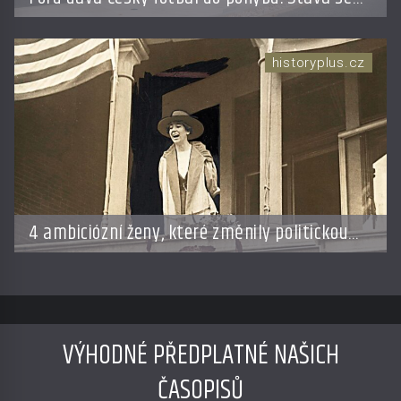
novým partnerem FAČR
historyplus.cz
4 ambiciózní ženy, které změnily politickou
hru: Manželé je posílali do kuchyně marně
VÝHODNÉ PŘEDPLATNÉ NAŠICH
ČASOPISŮ