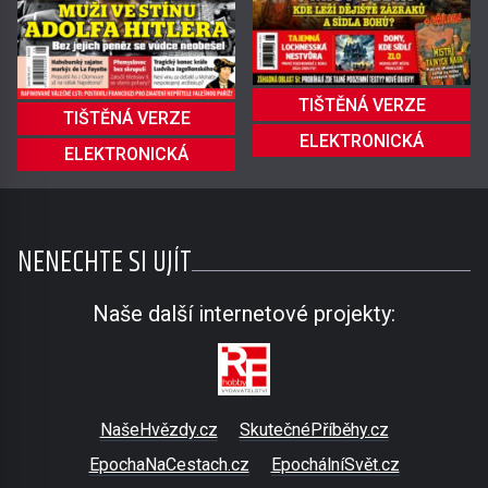
TIŠTĚNÁ VERZE
TIŠTĚNÁ VERZE
ELEKTRONICKÁ
ELEKTRONICKÁ
NENECHTE SI UJÍT
Naše další internetové projekty:
NašeHvězdy.cz
SkutečnéPříběhy.cz
EpochaNaCestach.cz
EpochálníSvět.cz