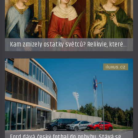
Kam zmizely ostatky světců? Relikvie, které
putují Evropou a dodnes budí úžas
iluxus.cz
Ford dává český fotbal do pohybu. Stává se