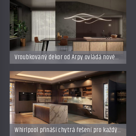
Vroubkovaný dekor od Arpy ovládá nové
interiéry
Whirlpool přináší chytrá řešení pro každý