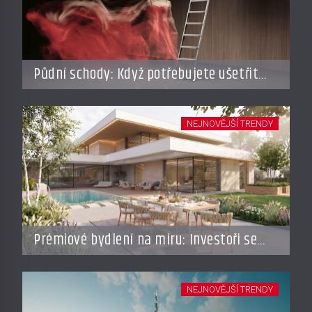
Půdní schody: Když potřebujete ušetřit
místo, ale nechcete dělat kompromisy
NEJNOVĚJŠÍ TRENDY
Prémiové bydlení na míru: Investoři se
vracejí do Česka, roste zájem o top
adresy i byty a domy za stovky milionů
NEJNOVĚJŠÍ TRENDY