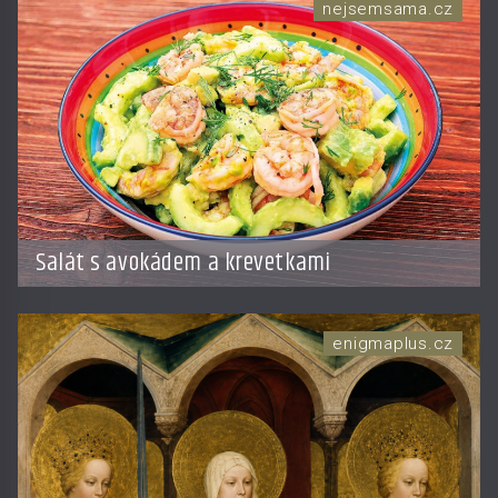
nejsemsama.cz
Salát s avokádem a krevetkami
enigmaplus.cz