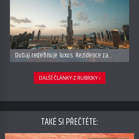
Dubaj redefinuje luxus. Rezidence za
miliardy dnes připomínají soukromé
resorty budoucnosti
DALŠÍ ČLÁNKY Z RUBRIKY ›
TAKÉ SI PŘEČTĚTE
: