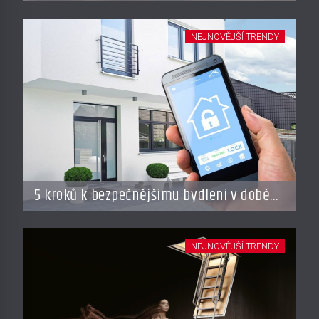
styl vaření
NEJNOVĚJŠÍ TRENDY
5 kroků k bezpečnějšímu bydlení v době
dovolené
NEJNOVĚJŠÍ TRENDY