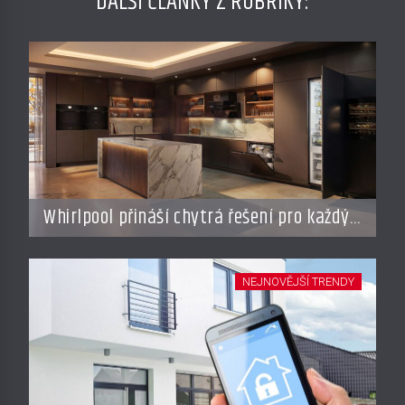
DALŠÍ ČLÁNKY Z RUBRIKY:
Whirlpool přináší chytrá řešení pro každý
styl vaření
NEJNOVĚJŠÍ TRENDY