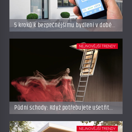
5 kroků k bezpečnějšímu bydlení v době
dovolené
NEJNOVĚJŠÍ TRENDY
Půdní schody: Když potřebujete ušetřit
místo, ale nechcete dělat kompromisy
NEJNOVĚJŠÍ TRENDY