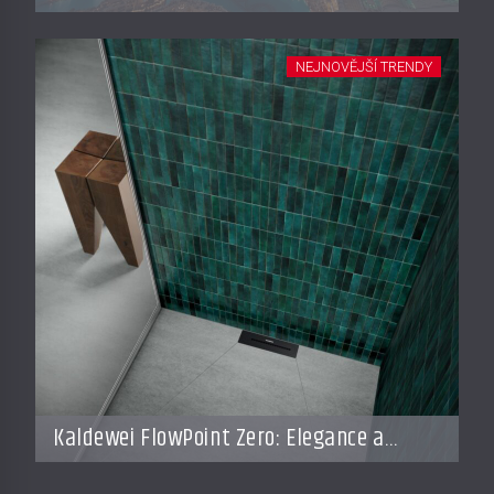
miliardy dnes připomínají soukromé
resorty budoucnosti
NEJNOVĚJŠÍ TRENDY
Kaldewei FlowPoint Zero: Elegance a
funkčnost na nejvyšší úrovni