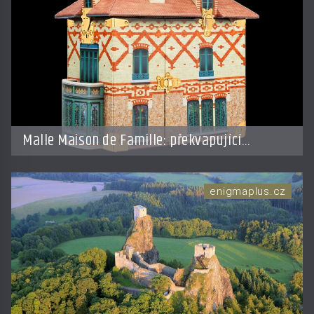
Malle Maison de Famille: překvapující
doplněk od LV
enigmaplus.cz