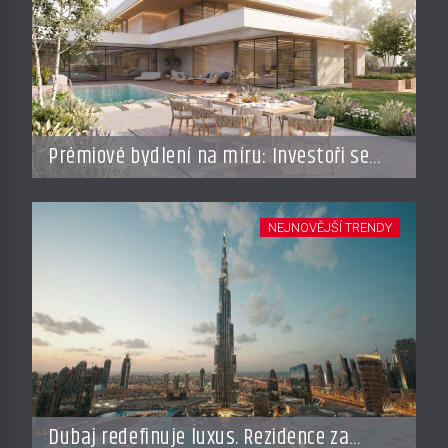
Prémiové bydlení na míru: Investoři se
vracejí do Česka, roste zájem o top
adresy i byty a domy za stovky milionů
NEJNOVĚJŠÍ TRENDY
Dubaj redefinuje luxus. Rezidence za