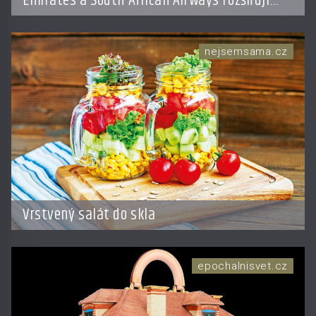
Emirates a South African Airways rozšiřují
partnerství. Cestujícím nově zpřístupní
dalších devět destinací v jižní a střední Africe
nejsemsama.cz
Vrstvený salát do skla
epochalnisvet.cz