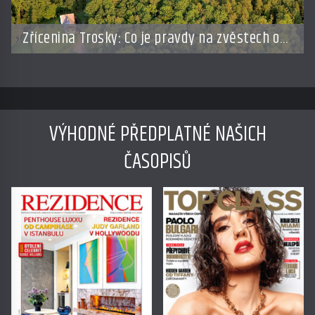
Zřícenina Trosky: Co je pravdy na zvěstech o
tajné chodbě?
VÝHODNÉ PŘEDPLATNÉ NAŠICH
ČASOPISŮ