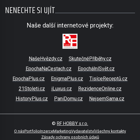
NENECHTE SI UJÍT
Naše další internetové projekty:
NašeHvězdy.cz
SkutečnéPříběhy.cz
EpochaNaCestach.cz
EpochálníSvět.cz
EpochaPlus.cz
EnigmaPlus.cz
TisíceReceptů.cz
21Stoleti.cz
iLuxus.cz
RezidenceOnline.cz
HistoryPlus.cz
PaniDomu.cz
NejsemSama.cz
©
RF HOBBY s.r.o.
O nás
Portfolio
Inzerce
Marketing
Vydavatelství
Všechny kontakty
Zásady ochrany osobních údajů