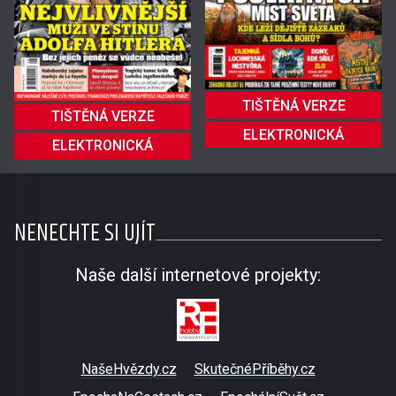
TIŠTĚNÁ VERZE
TIŠTĚNÁ VERZE
ELEKTRONICKÁ
ELEKTRONICKÁ
NENECHTE SI UJÍT
Naše další internetové projekty:
NašeHvězdy.cz
SkutečnéPříběhy.cz