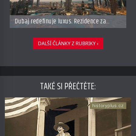
Dubaj redefinuje luxus. Rezidence za
miliardy dnes připomínají soukromé
resorty budoucnosti
DALŠÍ ČLÁNKY Z RUBRIKY ›
TAKÉ SI PŘEČTĚTE
:
historyplus.cz