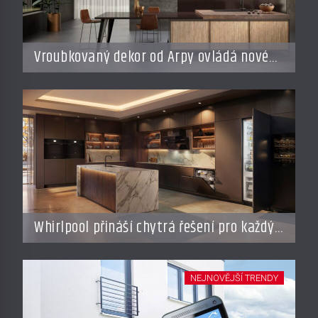
Vroubkovaný dekor od Arpy ovládá nové
interiéry
Whirlpool přináší chytrá řešení pro každý
styl vaření
NEJNOVĚJŠÍ TRENDY