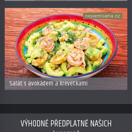
nejsemsama.cz
Salát s avokádem a krevetkami
VÝHODNÉ PŘEDPLATNÉ NAŠICH