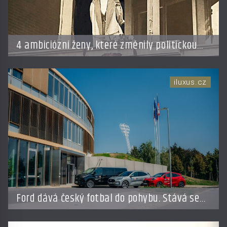
4 ambiciózní ženy, které změnily politickou
hru: Manželé je posílali do kuchyně marně
iluxus.cz
Ford dává český fotbal do pohybu. Stává se
novým partnerem FAČR