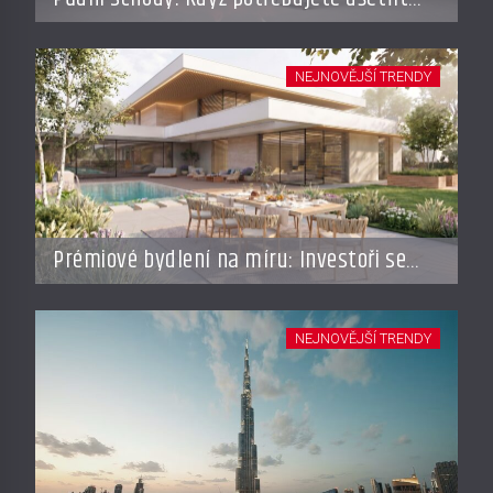
místo, ale nechcete dělat kompromisy
NEJNOVĚJŠÍ TRENDY
Prémiové bydlení na míru: Investoři se
vracejí do Česka, roste zájem o top
adresy i byty a domy za stovky milionů
NEJNOVĚJŠÍ TRENDY