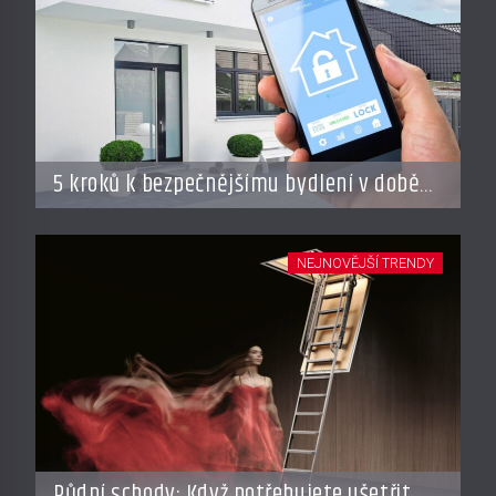
5 kroků k bezpečnějšímu bydlení v době
dovolené
NEJNOVĚJŠÍ TRENDY
Půdní schody: Když potřebujete ušetřit