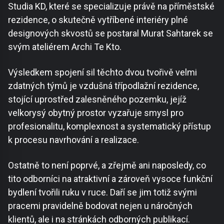
Studia KD, které se specializuje právě na příměstské
rezidence, o skutečně vytříbené interiéry plné
designových skvostů se postaral Murat Sahtarek se
svým ateliérem Archi Te Kto.
Výsledkem spojení sil těchto dvou tvořivě velmi
zdatných týmů je vzdušná třípodlažní rezidence,
stojící uprostřed zalesněného pozemku, jejíž
velkorysý obytný prostor vyzařuje smysl pro
profesionalitu, komplexnost a systematický přístup
k procesu navrhování a realizace.
Ostatně to není poprvé, a zřejmě ani naposledy, co
tito odborníci na atraktivní a zároveň vysoce funkční
bydlení tvořili ruku v ruce. Daří se jim totiž svými
pracemi pravidelně bodovat nejen u náročných
klientů, ale i na stránkách odborných publikací.