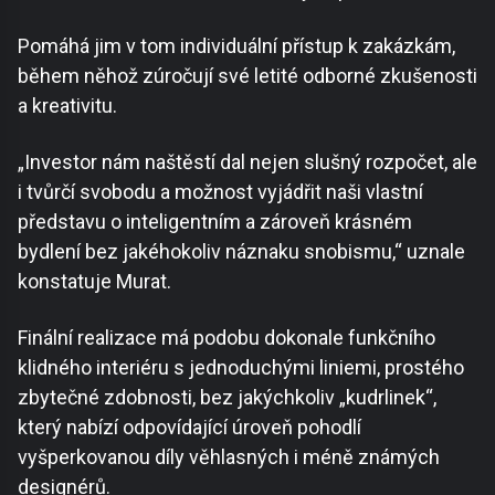
Pomáhá jim v tom individuální přístup k zakázkám,
během něhož zúročují své letité odborné zkušenosti
a kreativitu.
„Investor nám naštěstí dal nejen slušný rozpočet, ale
i tvůrčí svobodu a možnost vyjádřit naši vlastní
představu o inteligentním a zároveň krásném
bydlení bez jakéhokoliv náznaku snobismu,“ uznale
konstatuje Murat.
Finální realizace má podobu dokonale funkčního
klidného interiéru s jednoduchými liniemi, prostého
zbytečné zdobnosti, bez jakýchkoliv „kudrlinek“,
který nabízí odpovídající úroveň pohodlí
vyšperkovanou díly věhlasných i méně známých
designérů.