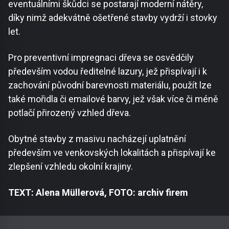
eventuálními škůdci se postarají moderní nátěry,
díky nimž adekvátně ošetřené stavby vydrží i stovky
let.
Pro preventivní impregnaci dřeva se osvědčily
především vodou ředitelné lazury, jež přispívají i k
zachování původní barevnosti materiálu, použít lze
také mořidla či emailové barvy, jež však více či méně
potlačí přirozený vzhled dřeva.
Obytné stavby z masivu nacházejí uplatnění
především ve venkovských lokalitách a přispívají ke
zlepšení vzhledu okolní krajiny.
TEXT: Alena Müllerová, FOTO: archiv firem