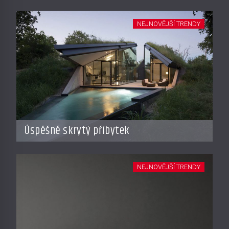
NEJNOVĚJŠÍ TRENDY
Úspěšně skrytý příbytek
NEJNOVĚJŠÍ TRENDY