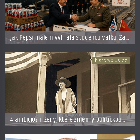
Jak Pepsi málem vyhrála studenou válku. Za
limonádu dostala ponorky i křižník
historyplus.cz
4 ambiciózní ženy, které změnily politickou
hru: Manželé je posílali do kuchyně marně