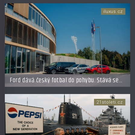
iluxus.cz
Ford dává český fotbal do pohybu. Stává se
novým partnerem FAČR
21stoleti.cz