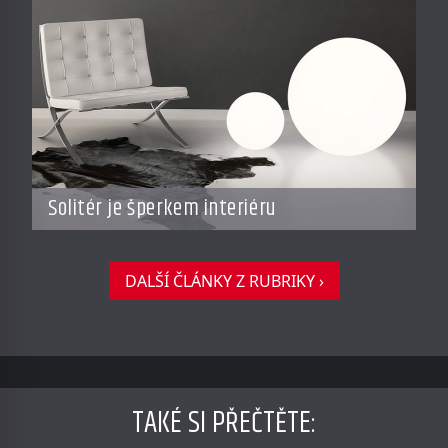
Solitér je šperkem interiéru
DALŠÍ ČLÁNKY Z RUBRIKY ›
TAKÉ SI PŘEČTĚTE
: