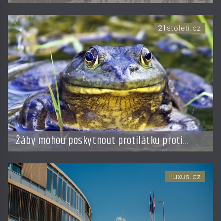
21stoleti.cz
Žáby mohou poskytnout protilátku proti
smrtelné otravě měkkýši
iluxus.cz