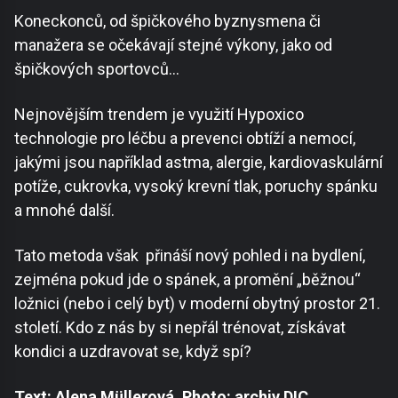
Koneckonců, od špičkového byznysmena či
manažera se očekávají stejné výkony, jako od
špičkových sportovců…
Nejnovějším trendem je využití Hypoxico
technologie pro léčbu a prevenci obtíží a nemocí,
jakými jsou například astma, alergie, kardiovaskulární
potíže, cukrovka, vysoký krevní tlak, poruchy spánku
a mnohé další.
Tato metoda však přináší nový pohled i na bydlení,
zejména pokud jde o spánek, a promění „běžnou“
ložnici (nebo i celý byt) v moderní obytný prostor 21.
století. Kdo z nás by si nepřál trénovat, získávat
kondici a uzdravovat se, když spí?
Text: Alena Müllerová, Photo: archiv DIC