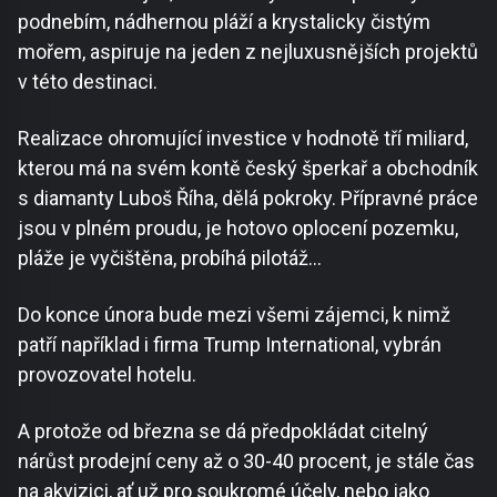
podnebím, nádhernou pláží a krystalicky čistým
mořem, aspiruje na jeden z nejluxusnějších projektů
v této destinaci.
Realizace ohromující investice v hodnotě tří miliard,
kterou má na svém kontě český šperkař a obchodník
s diamanty Luboš Říha, dělá pokroky. Přípravné práce
jsou v plném proudu, je hotovo oplocení pozemku,
pláže je vyčištěna, probíhá pilotáž…
Do konce února bude mezi všemi zájemci, k nimž
patří například i firma Trump International, vybrán
provozovatel hotelu.
A protože od března se dá předpokládat citelný
nárůst prodejní ceny až o 30-40 procent, je stále čas
na akvizici, ať už pro soukromé účely, nebo jako