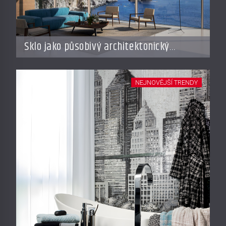
Sklo jako působivý architektonický
materiál
NEJNOVĚJŠÍ TRENDY