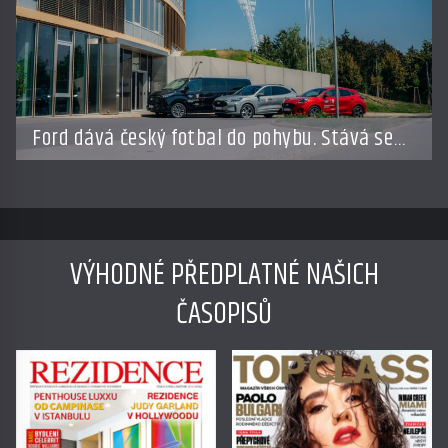
Ford dává český fotbal do pohybu. Stává se
novým partnerem FAČR
VÝHODNÉ PŘEDPLATNÉ NAŠICH
ČASOPISŮ