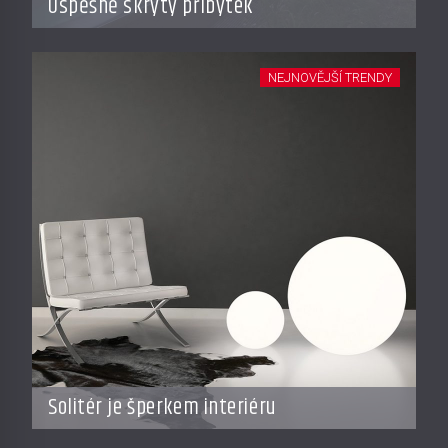
Úspěšně skrytý příbytek
NEJNOVĚJŠÍ TRENDY
Solitér je šperkem interiéru