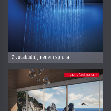
Životabudič jménem sprcha
NEJNOVĚJŠÍ TRENDY