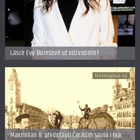
Lásce Evy Burešové už odzvodnilo?
historyplus.cz
Maxmilián II. představil Čechům slona i lva