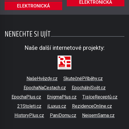
ELEKTRONICKÁ
ELEKTRONICKÁ
NENECHTE SI UJÍT
Naše další internetové projekty:
NašeHvězdy.cz
SkutečnéPříběhy.cz
EpochaNaCestach.cz
EpochálníSvět.cz
EpochaPlus.cz
EnigmaPlus.cz
TisíceReceptů.cz
21Stoleti.cz
iLuxus.cz
RezidenceOnline.cz
HistoryPlus.cz
PaniDomu.cz
NejsemSama.cz