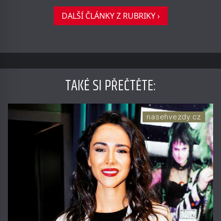
DALŠÍ ČLÁNKY Z RUBRIKY ›
TAKÉ SI PŘEČTĚTE
:
nasehvezdy.cz