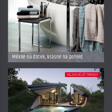
Měkké na dotek, krásné na pohled
NEJNOVĚJŠÍ TRENDY