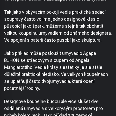
Tak jako v obývacím pokoji vedle praktické sedací
soupravy často volíme jedno designové křeslo
působící jako šperk, můžeme stejně tak obohatit
velkou koupelnu umyvadlem od známého designéra.
Ve spojení s baterií často působí jako skulptura.
Jako příklad může posloužit umyvadlo Agape
BJHON se středovým sloupem od Angela
Mangiarottiho. Vedle krásy a estetiky je ale stále
důležité praktické hledisko. Ve velkých koupelnách
se uplatňují často dvojumyvadla, která ocení
početnější rodiny.
Designové koupelně budou ale více slušet dvě
oddělená umyvadla s velkorysým prostorem pro
pohyb kolem nich. Jako příklad z tuzemské