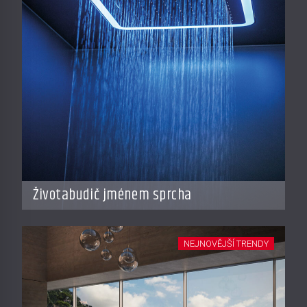
Životabudič jménem sprcha
NEJNOVĚJŠÍ TRENDY