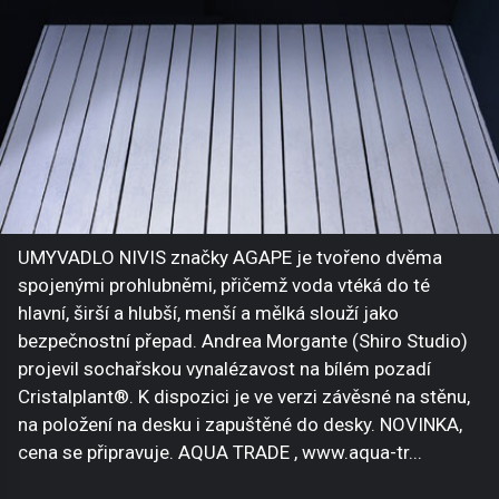
UMYVADLO NIVIS značky AGAPE je tvořeno dvěma
spojenými prohlubněmi, přičemž voda vtéká do té
hlavní, širší a hlubší, menší a mělká slouží jako
bezpečnostní přepad. Andrea Morgante (Shiro Studio)
projevil sochařskou vynalézavost na bílém pozadí
Cristalplant®. K dispozici je ve verzi závěsné na stěnu,
na položení na desku i zapuštěné do desky. NOVINKA,
cena se připravuje. AQUA TRADE , www.aqua-tr...