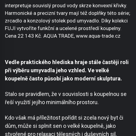
interpretuje souvislý proud vody skrze konvexní křivky.
Harmonické a precizní tvary mají též doplňky této série;
zrcadlo a konzolový stolek pod umyvadlo. Díky kolekci
FUJI vytvoříte funkční a ucelené prostředí koupelny.
Cena 22 143 Kč. AQUA TRADE, www.aqua-trade.cz
Vedle praktického hlediska hraje stále častěji roli
při výběru umyvadla jeho vzhled. Ve velké
koupelně často působí jako moderní skulptura.
Stalo se pravidlem, že v souvislosti s koupelnou se
řeší využití jejího minimálního prostoru.
Kdo však má příležitost pořídit si zcela nový byt či
dům, může si splnit sen o velké koupelně, jako
stvořené pro relaxaci tělesných i duševních sil.