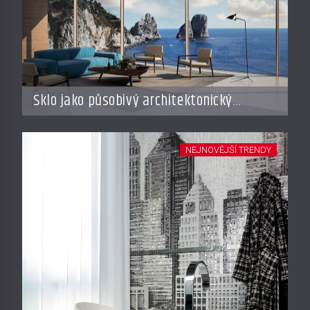
Sklo jako působivý architektonický
materiál
NEJNOVĚJŠÍ TRENDY