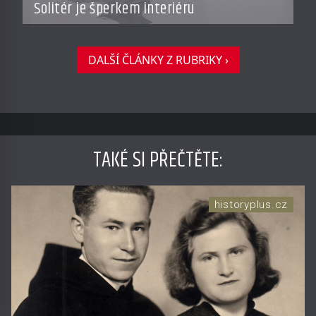
Solitér je šperkem interiéru
DALŠÍ ČLÁNKY Z RUBRIKY ›
TAKÉ SI PŘEČTĚTE
:
historyplus.cz