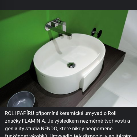
ROLI PAPÍRU připomíná keramické umyvadlo Roll
značky FLAMINIA. Je výsledkem nezměrné tvořivosti a
geniality studia NENDO, které nikdy neopomene
funkčnost výrobků. Umyvadlo je k dispozici v solitérním