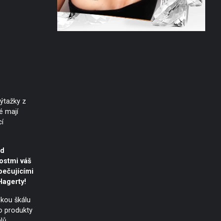
ýtažky z
é mají
cí
ed
ostmi váš
pečujícími
Hagerty!
okou škálu
o produkty
lů.