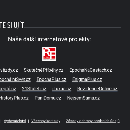
E SI UJÍT
Naše další internetové projekty:
vězdy.cz
SkutečnéPříběhy.cz
EpochaNaCestach.cz
pochálníSvět.cz
EpochaPlus.cz
EnigmaPlus.cz
ceptů.cz
21Stoleti.cz
iLuxus.cz
RezidenceOnline.cz
HistoryPlus.cz
PaniDomu.cz
NejsemSama.cz
|
Vydavatelství
|
Všechny kontakty
|
Zásady ochrany osobních údajů