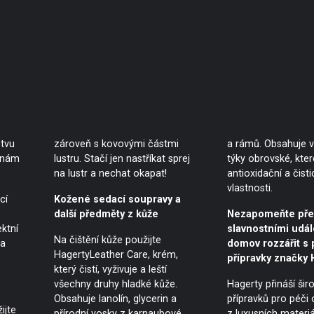
tvu
zároveň s kovovými částmi
a rámů. Obsahuje v
vrnám
lustru. Stačí jen nastříkat sprej
týky obrovské, kter
na lustr a nechat okapat!
antioxidační a čisti
vlastnosti.
cí
Kožené sedací soupravy a
další předměty z kůže
Nezapomeňte př
ktní
slavnostními udál
Na čištění kůže použijte
na
domov rozzářit s 
HagertyLeather Care, krém,
přípravky značky 
který čistí, vyživuje a leští
všechny druhy hladké kůže.
Hagerty přináší šir
Obsahuje lanolín, glycerin a
přípravků pro péči 
ijte
přírodní vosky z karnaubové
z luxusních materiá