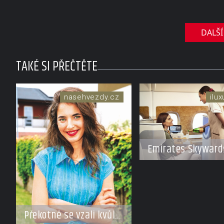
pohled
DALŠÍ
TAKÉ SI PŘEČTĚTE
nasehvezdy.cz
ilu
Emirates Skyward
spolupráci s Moët
Hennessy nabídn
členům exkluzivní
cestu do světa
Champagne
Překotně se vzali kvůli