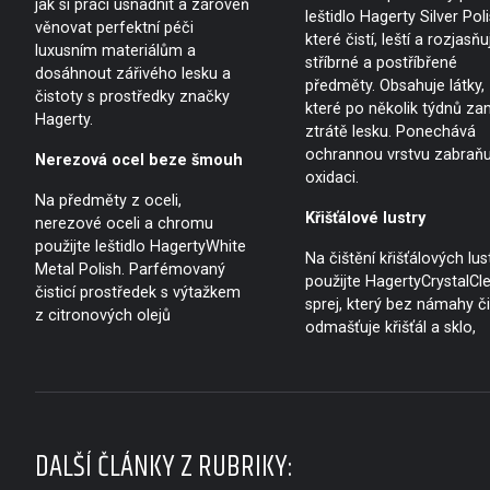
jak si práci usnadnit a zároveň
leštidlo Hagerty Silver Poli
věnovat perfektní péči
které čistí, leští a rozjasňu
luxusním materiálům a
stříbrné a postříbřené
dosáhnout zářivého lesku a
předměty. Obsahuje látky,
čistoty s prostředky značky
které po několik týdnů za
Hagerty.
ztrátě lesku. Ponechává
ochrannou vrstvu zabraňuj
Nerezová ocel beze šmouh
oxidaci.
Na předměty z oceli,
Křišťálové lustry
nerezové oceli a chromu
použijte leštidlo HagertyWhite
Na čištění křišťálových lus
Metal Polish. Parfémovaný
použijte HagertyCrystalCle
čisticí prostředek s výtažkem
sprej, který bez námahy či
z citronových olejů
odmašťuje křišťál a sklo,
DALŠÍ ČLÁNKY Z RUBRIKY: