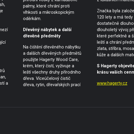
sh,
palmy, které chrání proti
je
Značka byla založe
vlhkosti a mikroskopickým
120 lety a má tedy
oděrkám.
dostatečně dlouhou 
mezí
Dřevěný nábytek a další
dlouholetý vývoj př
dřevěné předměty
které perfektně a še
ící
leští a chrání před
Na čištění dřevěného nábytku
zlata, stříbra, mosaz
a dalších dřevěných předmětů
kůže a dalších mate
použijte Hagerty Wood Care,
krém, který čistí, vyživuje a
S Hagerty objevít
trů
leští všechny druhy přírodního
krásu vašich cenn
an,
dřeva. Víceúčelový čistič
stí a
www.hagerty.cz
dřeva, rytin, dřevařských prací