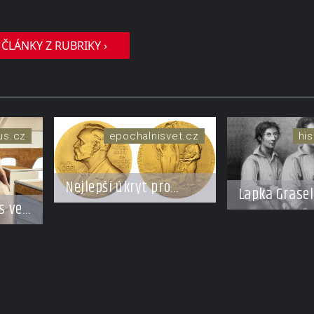
 ČLÁNKY Z RUBRIKY ›
xus.cz
epochalnisvet.cz
his
Nejlepší úkryt pro
Lapka Grasel
Nobelovy ceny?
s ve
panstvo netr
Chemický roztok!
e