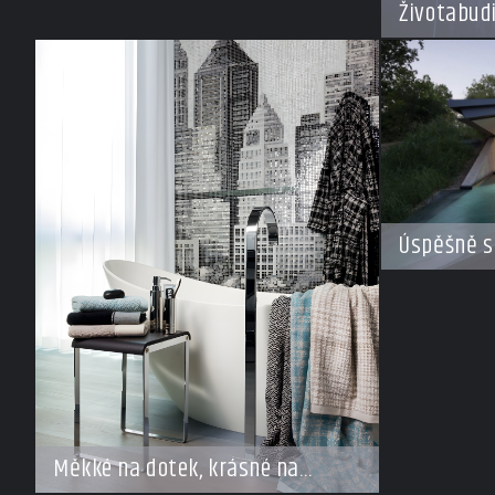
Životabud
Úspěšně s
Měkké na dotek, krásné na