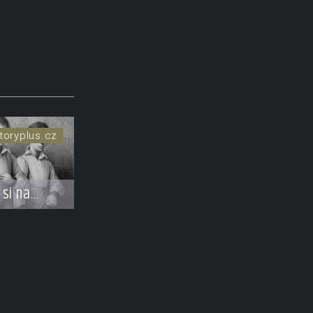
toryplus.cz
 si na
oufl?