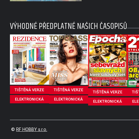
těhotenství Sandevy?
VÝHODNÉ PŘEDPLATNÉ NAŠICH ČASOPISŮ
TIŠTĚNÁ VERZE
TIŠTĚNÁ VERZE
TIŠTĚNÁ VERZE
TIŠ
ELEKTRONICKÁ
ELEKTRONICKÁ
ELEKTRONICKÁ
EL
©
RF HOBBY s.r.o.