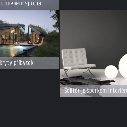
ič jménem sprcha
krytý příbytek
Solitér je šperkem interiér