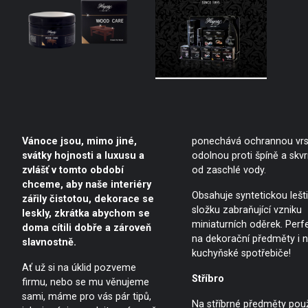
Vánoce jsou, mimo jiné,
ponechává ochrannou vrs
svátky hojnosti a luxusu a
odolnou proti špíně a sk
zvlášť v tomto období
od zaschlé vody.
chceme, aby naše interiéry
Obsahuje syntetickou lešti
zářily čistotou, dekorace se
složku zabraňující vzniku
leskly, zkrátka abychom se
miniaturních oděrek. Perfe
doma cítili dobře a zároveň
na dekorační předměty i 
slavnostně.
kuchyňské spotřebiče!
Ať už si na úklid pozveme
Stříbro
firmu, nebo se mu věnujeme
sami, máme pro vás pár tipů,
Na stříbrné předměty použ