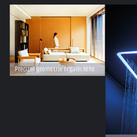
Precizní geometrie organického
klidu