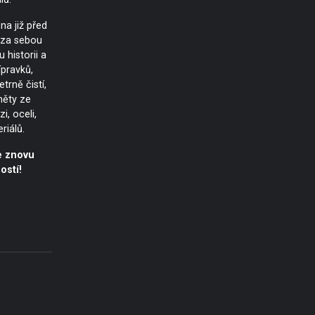
na již před
 za sebou
historii a
ípravků,
trně čistí,
měty ze
i, oceli,
riálů.
e znovu
ostí!