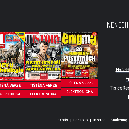
NENECHT
NašeH
E
TIŠTĚNÁ VERZE
TĚNÁ VERZE
TIŠTĚNÁ VERZE
TisíceRe
ELEKTRONICKÁ
EKTRONICKÁ
ELEKTRONICKÁ
O nás
|
Portfolio
|
Inzerce
|
Marketing