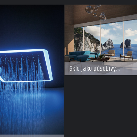
Sklo jako působivý
architektonický materiál