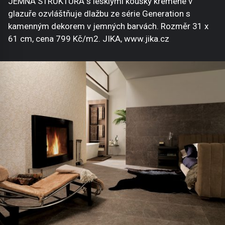
JEMNÁ STRUKTURA s lesklými kousky křemene v
glazuře ozvláštňuje dlažbu ze série Generation s
kamenným dekorem v jemných barvách. Rozměr 31 x
61 cm, cena 799 Kč/m2. JIKA, www.jika.cz