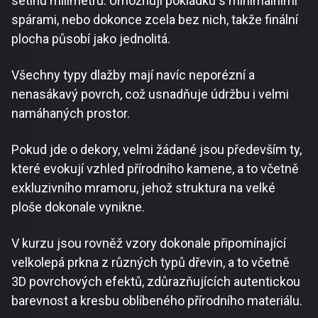
setinu milimetru. Umožňují pokládku s minimálními
spárami, nebo dokonce zcela bez nich, takže finální
plocha působí jako jednolitá.
Všechny typy dlažby mají navíc neporézní a
nenasákavý povrch, což usnadňuje údržbu i velmi
namáhaných prostor.
Pokud jde o dekory, velmi žádané jsou především ty,
které evokují vzhled přírodního kamene, a to včetně
exkluzivního mramoru, jehož struktura na velké
ploše dokonale vynikne.
V kurzu jsou rovněž vzory dokonale připomínající
velkolepá prkna z různých typů dřevin, a to včetně
3D povrchových efektů, zdůrazňujících autentickou
barevnost a kresbu oblíbeného přírodního materiálu.