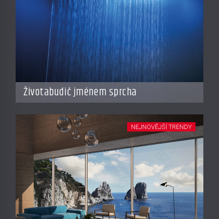
Životabudič jménem sprcha
NEJNOVĚJŠÍ TRENDY