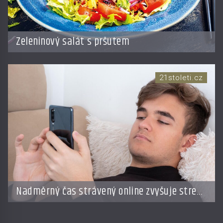
Zeleninový salát s pršutem
21stoleti.cz
Nadměrný čas strávený online zvyšuje stres
a zhoršuje náladu, ukazuje studie