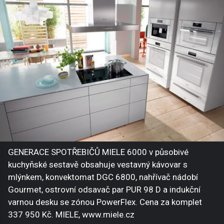
GENERACE SPOTŘEBIČŮ MIELE 6000 v působivé
kuchyňské sestavě obsahuje vestavný kávovar s
mlýnkem, konvektomat DGC 6800, nahřívač nádobí
Gourmet, ostrovní odsavač par PUR 98 D a indukční
varnou desku se zónou PowerFlex. Cena za komplet
337 950 Kč. MIELE, www.miele.cz