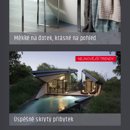
Měkké na dotek, krásné na pohled
NEJNOVĚJŠÍ TRENDY
Úspěšně skrytý příbytek