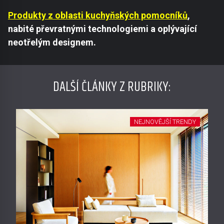
Produkty z oblasti kuchyňských pomocníků
,
nabité převratnými technologiemi a oplývající
neotřelým designem.
DALŠÍ ČLÁNKY Z RUBRIKY:
NEJNOVĚJŠÍ TRENDY