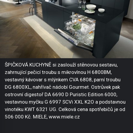
ŠPIČKOVÁ KUCHYNĚ si zaslouží stěnovou sestavu,
zahrnující pečicí troubu s mikrovlnou H 6800BM,
vestavný kávovar s mlýnkem CVA 6808, parní troubu
DG 6800XL, nahřívač nádobí Gourmet. Ostrůvek pak
ostrovní digestoř DA 6690 D Puristic Edition 6000,
vestavnou myčku G 6997 SCVi XXL K2O a podstavnou
vinotéku KWT 6321 UG. Celková cena spotřebičů je od
506 000 Kč. MIELE, www.miele.cz