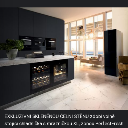
EXKLUZIVNÍ SKLENĚNOU ČELNÍ STĚNU zdobí volně
stojící chladnička s mrazničkou XL, zónou PerfectFresh