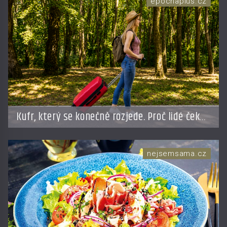
epochaplus.cz
Kufr, který se konečně rozjede. Proč lidé čekají
na kolečka téměř pět tisíc let?
nejsemsama.cz