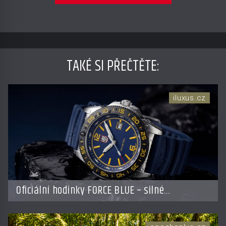
TAKÉ SI PŘEČTĚTE
:
iluxus.cz
Oficiální hodinky FORCE BLUE – silné
partnerství poháněné účelem