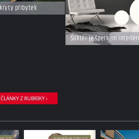
krytý příbytek
Solitér je šperkem interiér
 ČLÁNKY Z RUBRIKY ›
us.cz
nasehvezdy.cz