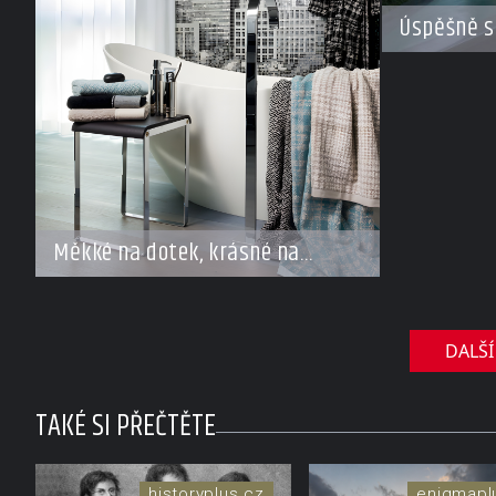
Úspěšně s
Měkké na dotek, krásné na
pohled
DALŠÍ
TAKÉ SI PŘEČTĚTE
historyplus.cz
enigmapl