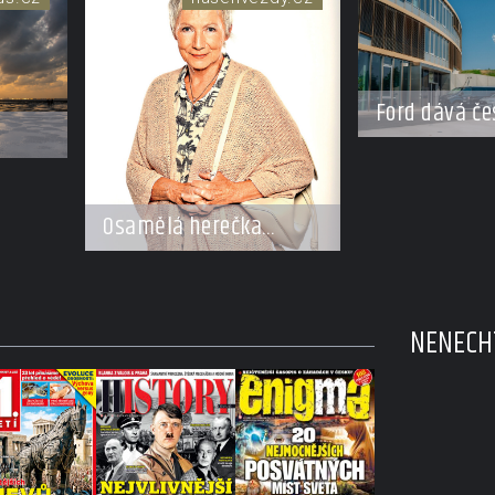
Ford dává če
do pohybu. S
ísek
novým partn
erého
Osamělá herečka
Syslová všechno
vzdala?
NENECHT