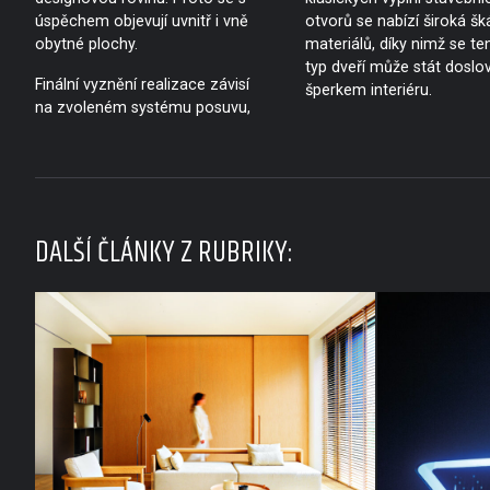
úspěchem objevují uvnitř i vně
otvorů se nabízí široká šk
obytné plochy.
materiálů, díky nimž se te
typ dveří může stát doslo
Finální vyznění realizace závisí
šperkem interiéru.
na zvoleném systému posuvu,
DALŠÍ ČLÁNKY Z RUBRIKY: