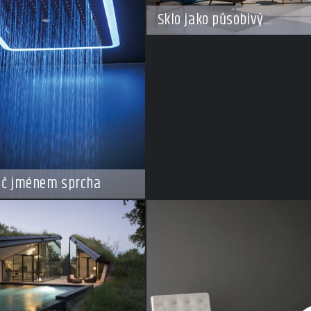
Sklo jako působivý
architektonický materiál
ič jménem sprcha