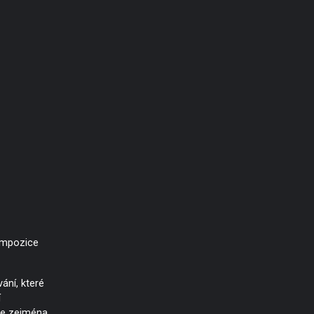
ompozice
ání, které
í
e zejména