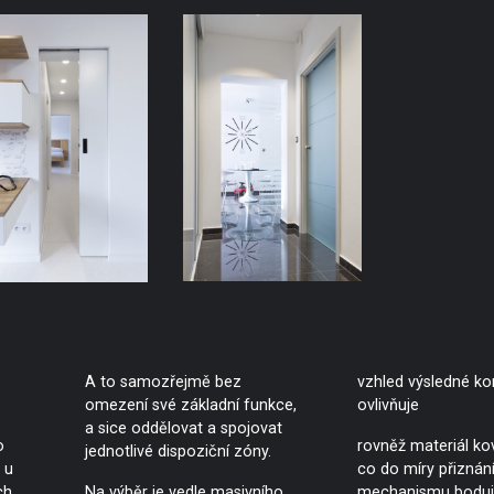
A to samozřejmě bez
vzhled výsledné k
omezení své základní funkce,
ovlivňuje
a sice oddělovat a spojovat
o
rovněž materiál kov
jednotlivé dispoziční zóny.
 u
co do míry přiznán
ch
Na výběr je vedle masivního
mechanismu boduj