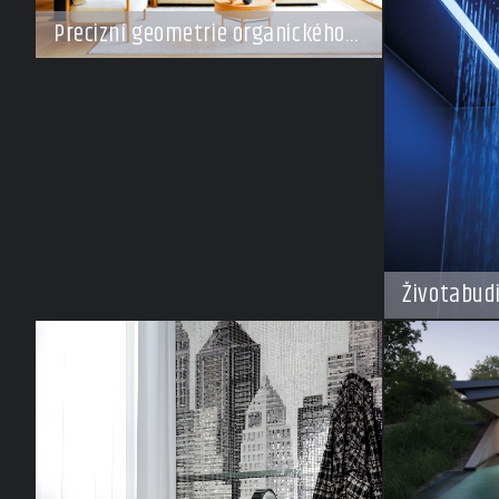
Precizní geometrie organického
klidu
Životabud