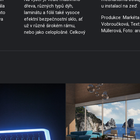
ála
dřeva, různých typů dýh,
u instalací na zeď.
nto
laminátu a fólií také vysoce
Produkce: Markéta
va
efektní bezpečnostní sklo, ať
Vobroučková, Text:
už v různě širokém rámu,
Müllerová, Foto: ar
nebo jako celoplošné. Celkový