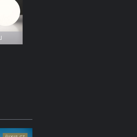
u
iluxus.cz