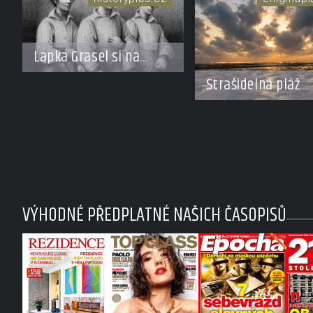
Lapka Grasel si na
panstvo netroufl?
Strašidelná pláž
Dumas: Je černý p
podhoubím, ze kt
roste zlo?
VÝHODNÉ PŘEDPLATNÉ NAŠICH ČASOPISŮ