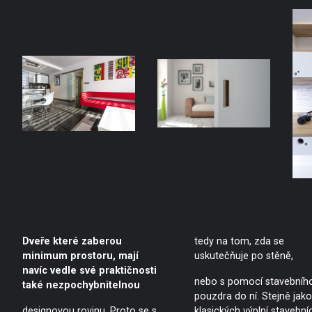
Dveře které zaberou
tedy na tom, zda se
minimum prostoru, mají
uskutečňuje po stěně,
navíc vedle své praktičnosti
nebo s pomocí stavebníh
také nezpochybnitelnou
pouzdra do ní. Stejně jako
designovou rovinu. Proto se s
klasických výplní stavební