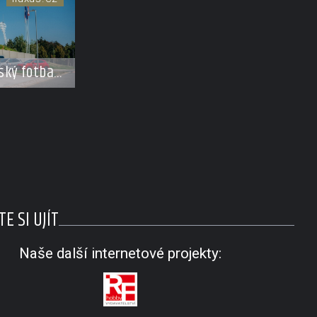
ský fotbal
tává se
erem FAČR
E SI UJÍT
Naše další internetové projekty: