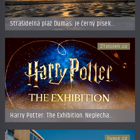
Strašidelná pláž Dumas: Je černý písek
podhoubím, ze kterého roste zlo?
21stoleti.cz
Harry Potter: The Exhibition. Neplecha
zahájena…
iluxus.cz