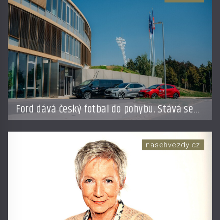
Ford dává český fotbal do pohybu. Stává se
novým partnerem FAČR
nasehvezdy.cz