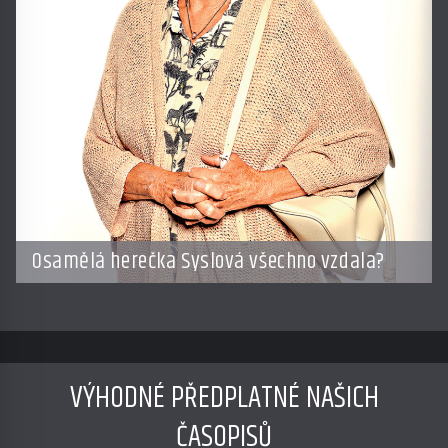
Osamělá herečka Syslová všechno vzdala?
VÝHODNÉ PŘEDPLATNÉ NAŠICH
ČASOPISŮ