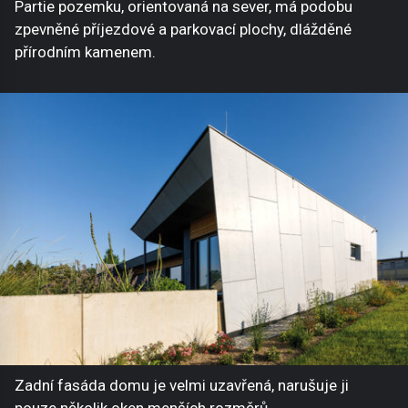
Partie pozemku, orientovaná na sever, má podobu
zpevněné příjezdové a parkovací plochy, dlážděné
přírodním kamenem.
Zadní fasáda domu je velmi uzavřená, narušuje ji
pouze několik oken menších rozměrů.