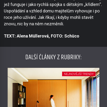
jež funguje i jako rychlá spojka s dětským „křídlem“.
Uspořádání a vzhled domu majitelům vyhovuje i po
roce jeho užívání. Jak říkají, i kdyby mohli stavět
znovu, nic by na něm nezměnili.
TEXT: Alena Müllerová, FOTO: Schüco
DALŠÍ ČLÁNKY Z RUBRIKY:
NEJNOVĚJŠÍ TRENDY