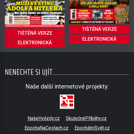
TIŠTĚNÁ VERZE
TIŠTĚNÁ VERZE
ELEKTRONICKÁ
ELEKTRONICKÁ
NENECHTE SI UJÍT
Naše další internetové projekty:
NašeHvězdy.cz
SkutečnéPříběhy.cz
EpochaNaCestach.cz
EpochálníSvět.cz