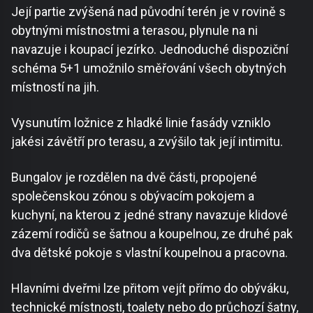
Její partie zvýšená nad původní terén je v rovině s
obytnými místnostmi a terasou, plynule na ni
navazuje i koupací jezírko. Jednoduché dispoziční
schéma 5+1 umožnilo směřování všech obytných
místností na jih.
Vysunutím ložnice z hladké linie fasády vzniklo
jakési závětří pro terasu, a zvýšilo tak její intimitu.
Bungalov je rozdělen na dvě části, propojené
společenskou zónou s obývacím pokojem a
kuchyní, na kterou z jedné strany navazuje klidové
zázemí rodičů se šatnou a koupelnou, ze druhé pak
dva dětské pokoje s vlastní koupelnou a pracovna.
Hlavními dveřmi lze přitom vejít přímo do obýváku,
technické místnosti, toalety nebo do průchozí šatny,