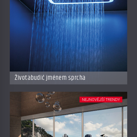
Životabudič jménem sprcha
NEJNOVĚJŠÍ TRENDY