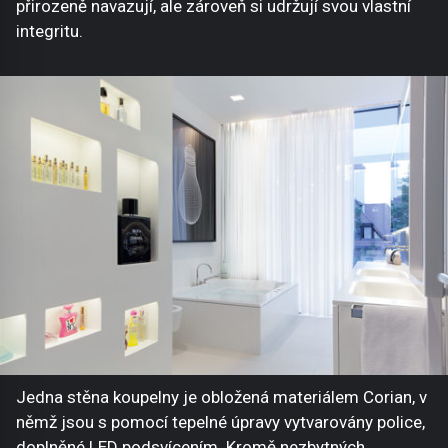
přirozeně navazují, ale zároveň si udržují svou vlastní
integritu.
Jedna stěna koupelny je obložená materiálem Corian, v
němž jsou s pomocí tepelné úpravy vytvarovány police,
doplněné LED podsvícením. Kromě nezbytných