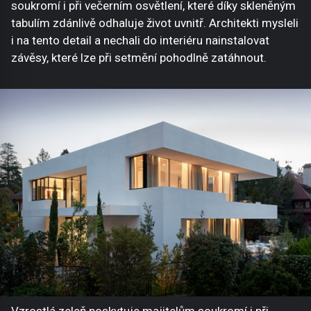
soukromí i při večerním osvětlení, které díky skleněným
tabulím zdánlivě odhaluje život uvnitř. Architekti mysleli
i na tento detail a nechali do interiéru nainstalovat
závěsy, které lze při setmění pohodlně zatáhnout.