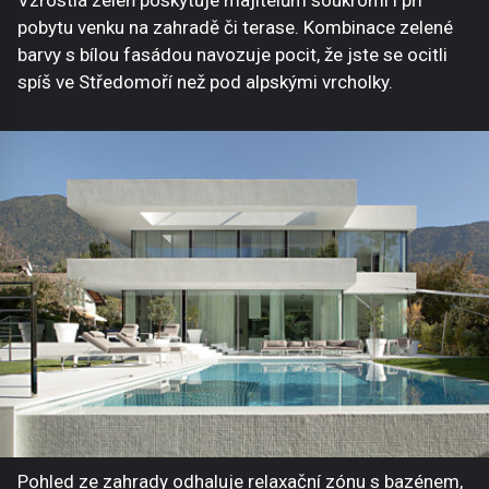
Vzrostlá zeleň poskytuje majitelům soukromí i při
pobytu venku na zahradě či terase. Kombinace zelené
barvy s bílou fasádou navozuje pocit, že jste se ocitli
spíš ve Středomoří než pod alpskými vrcholky.
Pohled ze zahrady odhaluje relaxační zónu s bazénem,