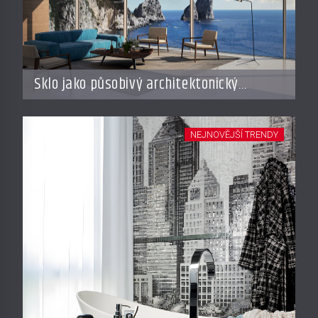
Sklo jako působivý architektonický
materiál
NEJNOVĚJŠÍ TRENDY