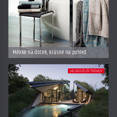
Měkké na dotek, krásné na pohled
NEJNOVĚJŠÍ TRENDY