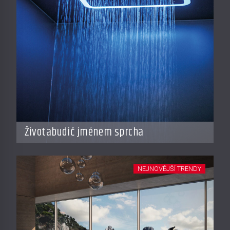
Životabudič jménem sprcha
NEJNOVĚJŠÍ TRENDY