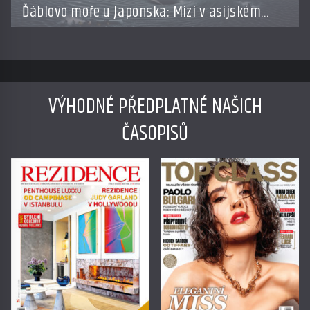
Ďáblovo moře u Japonska: Mizí v asijském
Bermudském trojúhelníku lodě ve spárech
neznámé síly?
VÝHODNÉ PŘEDPLATNÉ NAŠICH
ČASOPISŮ