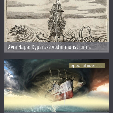
Ayia Napa: Kyperské vodní monstrum s
mírumilovnou povahou
epochalnisvet.cz