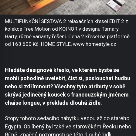
MULTIFUNKČNÍ SESTAVA 2 relaxačních křesel EDIT 2 z
kolekce Free Motion od KOINOR v designu Tamary
Härty, různé varianty řešení. Cena 2 křesel na platformě
od 163 600 Kč. HOME STYLE, www.homestyle.cz
Hledáte designové křeslo, ve kterém byste se
mohli pohodlně uvelebit, číst si, poslouchat hudbu
nebo si zdřímnout? Všechny tyto atributy v sobě
skrývá jedinečný kousek s francouzským jménem
chaise longue, v překladu dlouhá židle.
Stopy tohoto sedacího nábytku vedou až do starého
Egypta. Oblíbený byl také ve starověkém Řecku nebo
Římě. Značné pozornosti se této dlouhé židli