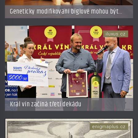
Geneticky modifikovaní bíglové mohou být
nadějí pro alergiky
iluxus.cz
Král vín začíná třetí dekádu
enigmaplus.cz