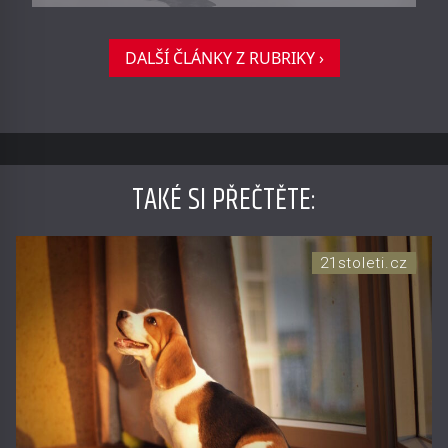
DALŠÍ ČLÁNKY Z RUBRIKY ›
TAKÉ SI PŘEČTĚTE
:
21stoleti.cz