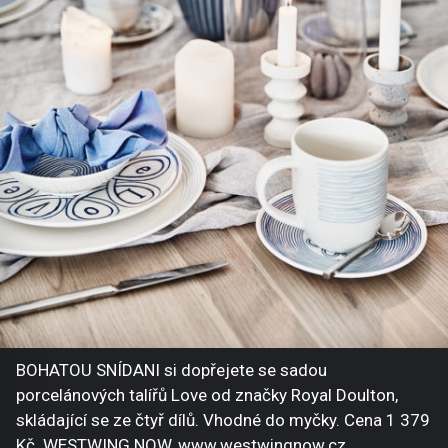
BOHATOU SNÍDANI si dopřejete se sadou
porcelánových talířů Love od značky Royal Doulton,
skládající se ze čtyř dílů. Vhodné do myčky. Cena 1 379
Kč. WESTWING NOW, www.westwingnow.cz