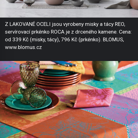
Z LAKOVANÉ OCELI jsou vyrobeny misky a tácy REO,
servírovací prkénko ROCA je z drceného kamene. Cena:
od 339 Kč (misky, tácy), 796 Kč (prkénko). BLOMUS,
www.blomus.cz