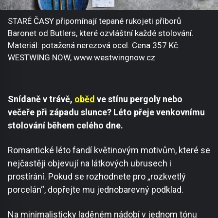
STARÉ ČASY připomínají tepané rukojeti příborů
Baronet od Butlers, které ozvláštní každé stolování.
Materiál: potažená nerezová ocel. Cena 357 Kč.
WESTWING NOW, www.westwingnow.cz
Snídaně v trávě,
oběd
ve stínu pergoly nebo
večeře při západu slunce? Léto přeje venkovnímu
stolování během celého dne.
Romantické léto fandí květinovým motivům, které se
nejčastěji objevují na látkových ubrusech i
prostírání. Pokud se rozhodnete pro „rozkvetlý
porcelán“, dopřejte mu jednobarevný podklad.
Na minimalisticky laděném nádobí v jednom tónu