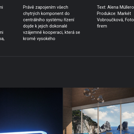
mi
Právě zapojením všech
Text: Alena Müllero
chytrých komponent do
Produkce: Markét
centrálního systému řízení
Vobroučková, Foto:
dojde k jejich dokonalé
firem
mi
vzájemné kooperaci, která se
ba,
kromě vysokého