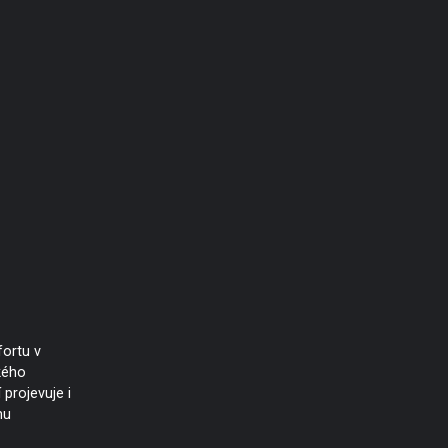
ortu v
kého
projevuje i
mu