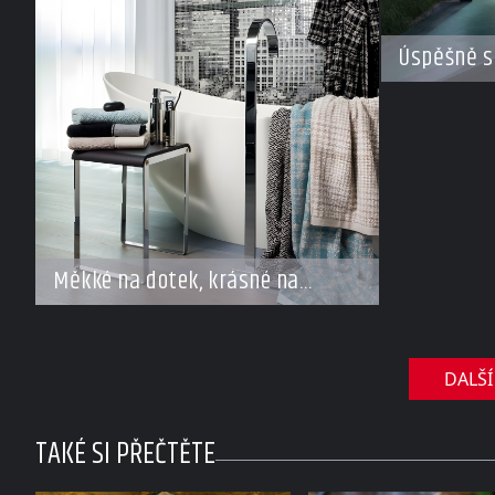
Úspěšně s
Měkké na dotek, krásné na
pohled
DALŠÍ
TAKÉ SI PŘEČTĚTE