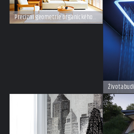
Precizní geometrie organického
klidu
Životabud