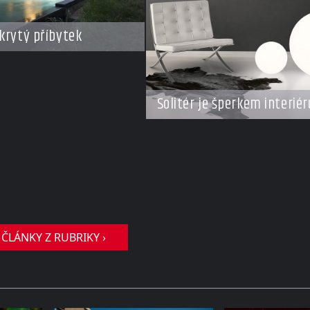
krytý příbytek
Solitér je šperkem interiér
 ČLÁNKY Z RUBRIKY ›