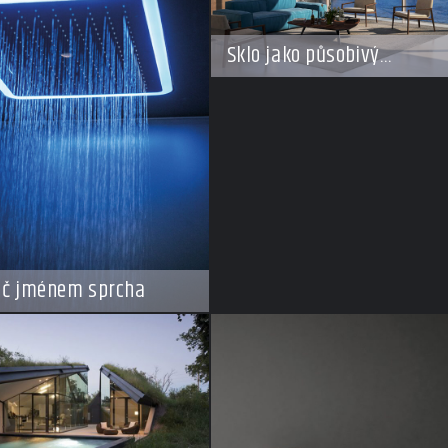
Sklo jako působivý
architektonický materiál
ič jménem sprcha