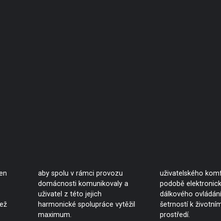
jen
aby spolu v rámci provozu
uživatelského komf
domácnosti komunikovaly a
podobě elektronic
uživatel z této jejich
dálkového ovládání 
ež
harmonické spolupráce vytěžil
šetrností k životní
maximum.
prostředí.