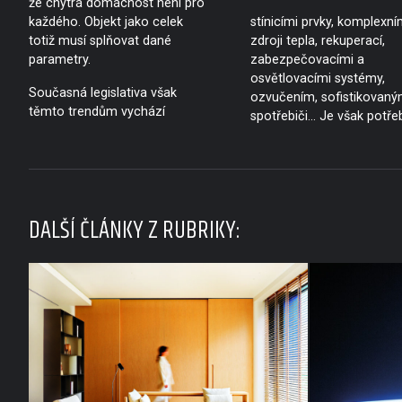
že chytrá domácnost není pro
každého. Objekt jako celek
stínicími prvky, komplexní
totiž musí splňovat dané
zdroji tepla, rekuperací,
parametry.
zabezpečovacími a
osvětlovacími systémy,
Současná legislativa však
ozvučením, sofistikovaný
těmto trendům vychází
spotřebiči… Je však potře
DALŠÍ ČLÁNKY Z RUBRIKY: