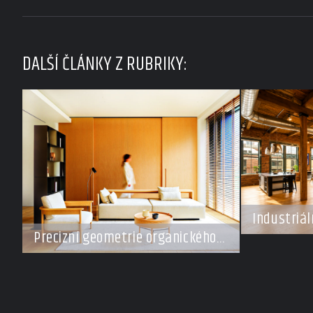
DALŠÍ ČLÁNKY Z RUBRIKY:
Industriál
šampiona
Precizní geometrie organického
klidu