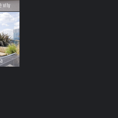
 vily
na