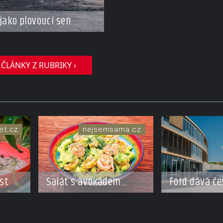
jako plovoucí sen
 ČLÁNKY Z RUBRIKY ›
et.cz
nejsemsama.cz
Ford dává če
st
Salát s avokádem
do pohybu. S
a krevetkami
novým partn