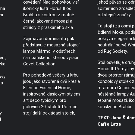
osvětlení. Nad pohovkou visí
jehož půvab se odr
ímá
ikonický lustr Horus II od
solitérních zrcadle
mi
Brabbu s kostrou z matně
od stejné značky.
černé lakované mosazi a
Ta stojí i za osmi 
stínidly z praskaného skla.
židlemi Moka, podl
Zajímavou dominantu pak
pokrývá elegantní 
představuje mosazná stojací
neutrální barvě Wh
lampa Mármol v odstínech
od Rug’Society.
ení,
šampaňského, kterou vyrábí
Stůl osvětluje druhý
vka
Covet Collection.
Horus II. Pomyslný
Pro pohodové večery u krbu
dvou prostor rámu
ový
jsou jako stvořená dvě křesla
konzolový stolek 
ta
Ellen od Essential Home,
mramoru Colosseu
inspirovaná klasickým stylem
nástěnné lampy A
art deco typickým pro
tepané mosazi, iko
polovinu 20. století. Po ruce
kousky od Brabbu.
y
stojí další odkládací stolek,
TEXT: Jana Šulco
d
Caffe Latte