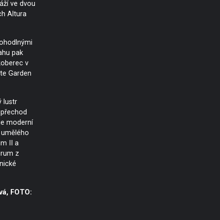
áží ve dvou
ch Altura
pohodlnými
ahu pak
koberec v
ite Garden
 lustr
 přechod
je moderní
z umělého
m II a
urum z
nické
vá, FOTO: