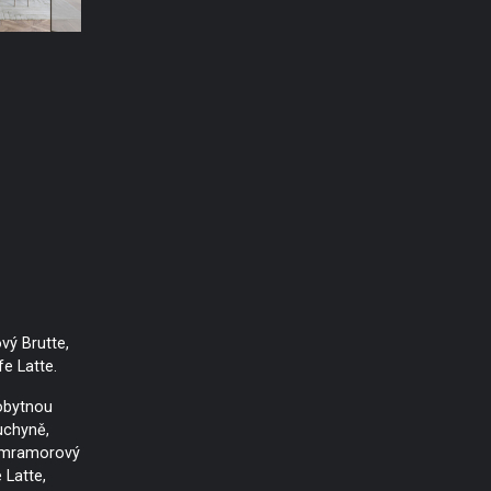
vý Brutte,
e Latte.
 obytnou
uchyně,
 mramorový
 Latte,