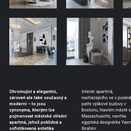
Ohromující a elegantní,
Interiér apartmá,
zároveň ale také současný a
nacházejícího se v posle
moderní – to jsou
patře výškové budovy v
synonyma, kterými lze
Bostonu, hlavním městě s
pojmenovat městské střešní
Massachusetts, navrhla
apartmá, jehož poklidná a
egyptská designérka Yas
sofistikovaná estetika
Ibrahim.