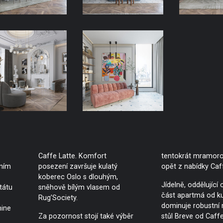
Caffe Latte. Komfort
tentokrát mramoro
dním
posezení završuje kulatý
opět z nabídky Caff
koberec Oslo s dlouhým,
Jídelně, oddělující
tátu
sněhově bílým vlasem od
část apartmá od k
Rug’Society.
dominuje robustní
mine
Za pozornost stojí také výběr
stůl Breve od Caffe