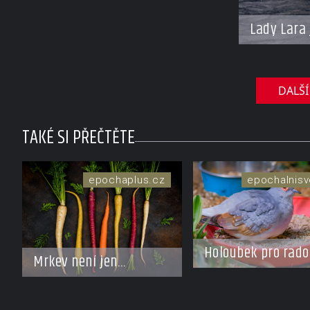
Lady Lara 
DALŠÍ
TAKÉ SI PŘEČTĚTE
epochaplus.cz
epochalnisv
Holoubek pro rado
Mrkev není jen
oranžová. Její
neuvěřitelný příběh