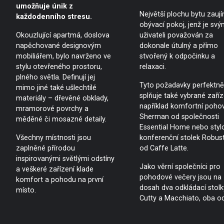
umožňuje únik z
Největší plochu bytu zauj
každodenního stresu.
obývací pokoj, jenž je svý
Okouzlující apartmá, doslova
uživateli považován za
napěchované designovým
dokonale útulný a přímo
mobiliářem, bylo navrženo ve
stvořený k odpočinku a
stylu otevřeného prostoru,
relaxaci.
plného světla. Definují jej
Tyto požadavky perfektně
mimo jiné také ušlechtilé
splňuje také vybrané zaříz
materiály – dřevěné obklady,
například komfortní poho
mramorové povrchy a
Sherman od společnosti
měděné či mosazné detaily.
Essential Home nebo styl
Všechny místnosti jsou
konferenční stolek Robus
zaplněné přírodou
od Caffe Latte.
inspirovanými světlými odstíny
Jako věrní společníci pro
a veškeré zařízení klade
pohodové večery jsou na
komfort a pohodu na první
dosah dva odkládací stolk
místo.
Cutty a Macchiato, oba o