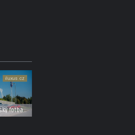
iluxus.cz
ský fotbal
tává se
erem FAČR