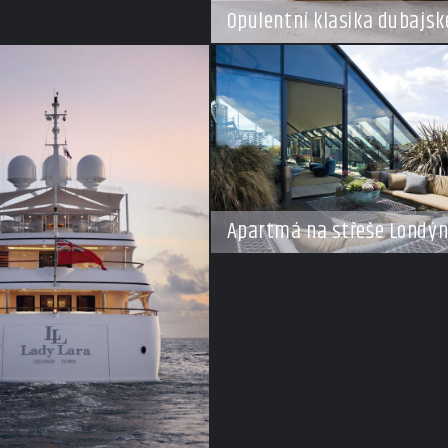
Opulentní klasika dubajské
Apartmá na střeše Londý