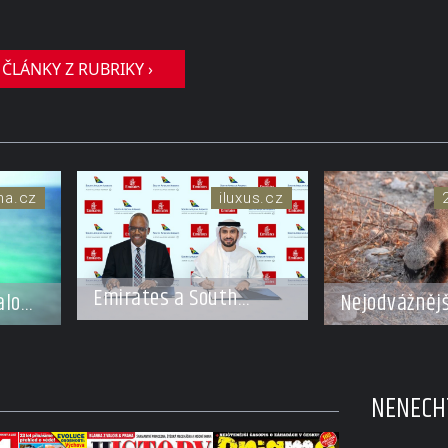
 ČLÁNKY Z RUBRIKY ›
ma.cz
iluxus.cz
Emirates a South
alo
Nejodvážnějš
African Airways
podle Guinn
rozšiřují partnerství.
knihy rekord
Cestujícím nově
Šelmička s 
zpřístupní dalších
NENECHT
hřbetě!
devět destinací v jižní