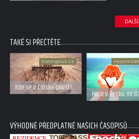
pohled
DALŠÍ
TAKÉ SI PŘEČTĚTE
historyplus.cz
nejsemsa
Kde se v čínské poušti
Moře v Řecku mi d
vzali modroocí
znamení
blonďáci?
VÝHODNÉ PŘEDPLATNÉ NAŠICH ČASOPISŮ