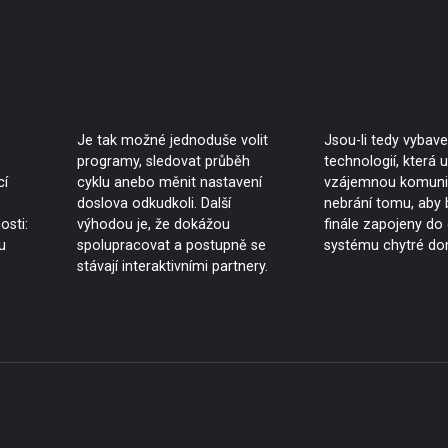
Je tak možné jednoduše volit
Jsou-li tedy vybav
programy, sledovat průběh
technologií, která
cí
cyklu anebo měnit nastavení
vzájemnou komunik
doslova odkudkoli. Další
nebrání tomu, aby 
osti:
výhodou je, že dokážou
finále zapojeny do
u
spolupracovat a postupně se
systému chytré do
stávají interaktivními partnery.