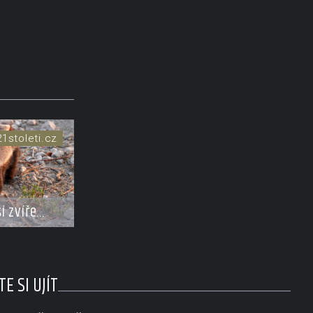
21stoleti.cz
í zvíře
essovy
ů?
pruhem na
E SI UJÍT