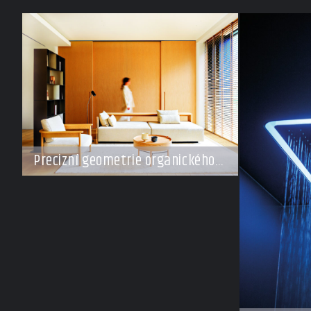
Precizní geometrie organického
klidu