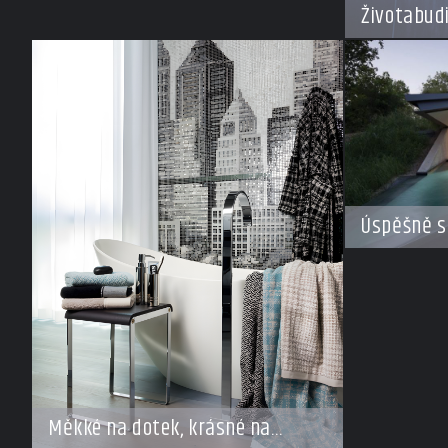
Životabud
Úspěšně s
Měkké na dotek, krásné na