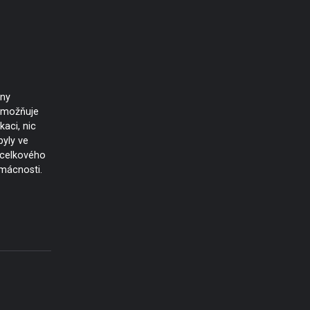
eny
 umožňuje
aci, nic
byly ve
 celkového
mácnosti.