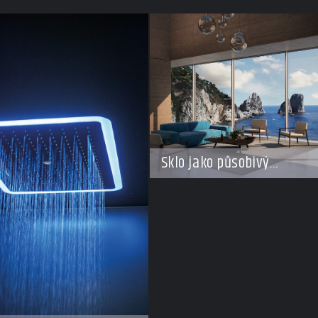
Sklo jako působivý
architektonický materiál