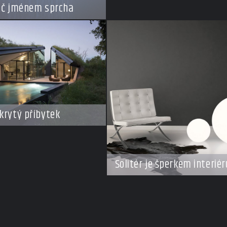
ič jménem sprcha
krytý příbytek
Solitér je šperkem interiér