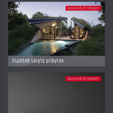
NEJNOVĚJŠÍ TRENDY
Úspěšně skrytý příbytek
NEJNOVĚJŠÍ TRENDY