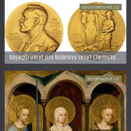
epochalnisvet.cz
Nejlepší úkryt pro Nobelovy ceny? Chemický
roztok!
enigmaplus.cz