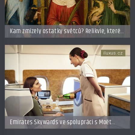
Kam zmizely ostatky světců? Relikvie, které
putují Evropou a dodnes budí úžas
iluxus.cz
Emirates Skywards ve spolupráci s Moët
Hennessy nabídne členům exkluzivní cestu do