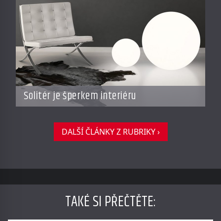
Solitér je šperkem interiéru
DALŠÍ ČLÁNKY Z RUBRIKY ›
TAKÉ SI PŘEČTĚTE
: