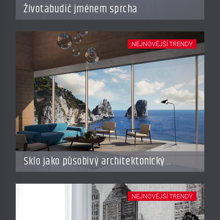
Životabudič jménem sprcha
NEJNOVĚJŠÍ TRENDY
Sklo jako působivý architektonický
materiál
NEJNOVĚJŠÍ TRENDY