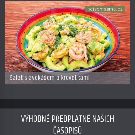
světa Champagne
nejsemsama.cz
Salát s avokádem a krevetkami
VÝHODNÉ PŘEDPLATNÉ NAŠICH
ČASOPISŮ