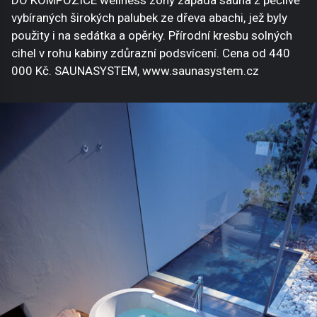
DO KOMPOZICE wellness zóny zapadá sauna z pečlivě
vybíraných širokých palubek ze dřeva abachi, jež byly
použity i na sedátka a opěrky. Přírodní kresbu solných
cihel v rohu kabiny zdůrazní podsvícení. Cena od 440
000 Kč. SAUNASYSTEM, www.saunasystem.cz