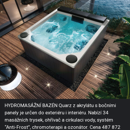
HYDROMASÁŽNÍ BAZÉN Quarz z akrylátu s bočními
panely je určen do exteriéru i interiéru. Nabízí 34
masážních trysek, ohřívač a cirkulaci vody, systém
“Anti-Frost”, chromoterapii a ozonátor. Cena 487 872