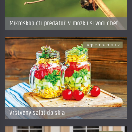
Mikroskopičtí predátoři v mozku si vodí oběť
jako loutku
nejsemsama.cz
Vrstvený salát do skla