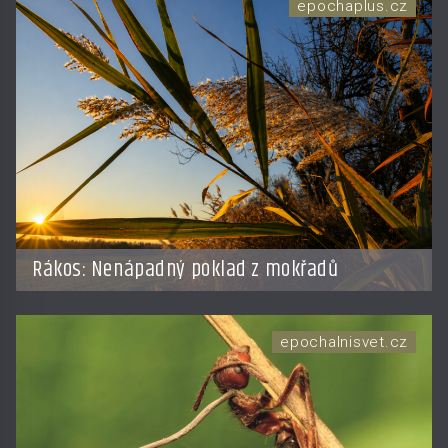
epochaplus.cz
Rákos: Nenápadný poklad z mokřadů
epochalnisvet.cz