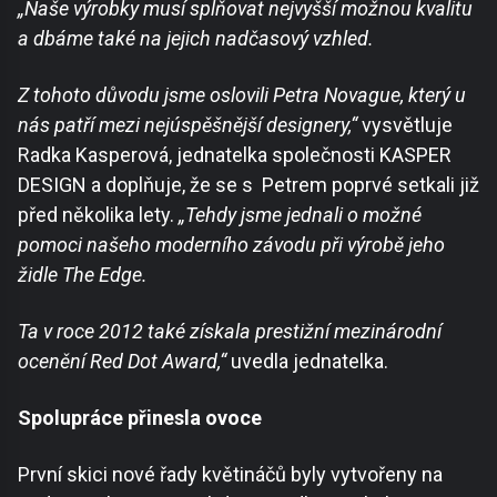
„Naše výrobky musí splňovat nejvyšší možnou kvalitu
a dbáme také na jejich nadčasový vzhled.
Z tohoto důvodu jsme oslovili Petra Novague, který u
nás patří mezi nejúspěšnější designery,“
vysvětluje
Radka Kasperová, jednatelka společnosti KASPER
DESIGN a doplňuje, že se s
Petrem poprvé setkali již
před několika lety.
„Tehdy jsme jednali o možné
pomoci našeho moderního závodu při výrobě jeho
židle The Edge.
Ta v roce 2012 také získala prestižní mezinárodní
ocenění Red Dot Award,“
uvedla jednatelka.
Spolupráce přinesla ovoce
První skici nové řady květináčů byly vytvořeny na