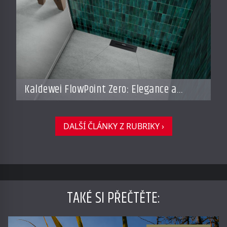
Kaldewei FlowPoint Zero: Elegance a
funkčnost na nejvyšší úrovni
DALŠÍ ČLÁNKY Z RUBRIKY ›
TAKÉ SI PŘEČTĚTE
: