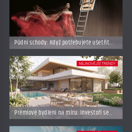
Půdní schody: Když potřebujete ušetřit
místo, ale nechcete dělat kompromisy
NEJNOVĚJŠÍ TRENDY
Prémiové bydlení na míru: Investoři se
vracejí do Česka, roste zájem o top
adresy i byty a domy za stovky milionů