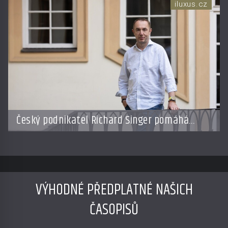
iluxus.cz
Český podnikatel Richard Singer pomáhá
přenést bhútánský koncept hrubého
národního štěstí do světa byznysu
VÝHODNÉ PŘEDPLATNÉ NAŠICH
ČASOPISŮ