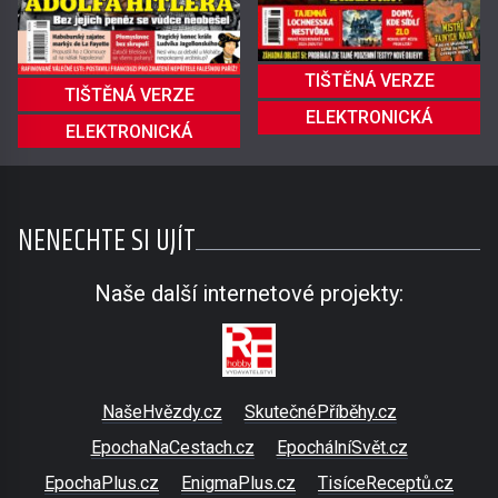
TIŠTĚNÁ VERZE
TIŠTĚNÁ VERZE
ELEKTRONICKÁ
ELEKTRONICKÁ
NENECHTE SI UJÍT
Naše další internetové projekty:
NašeHvězdy.cz
SkutečnéPříběhy.cz
EpochaNaCestach.cz
EpochálníSvět.cz
EpochaPlus.cz
EnigmaPlus.cz
TisíceReceptů.cz