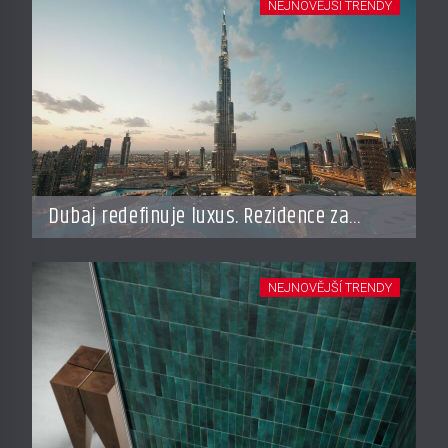
NEJNOVĚJŠÍ TRENDY
Dubaj redefinuje luxus. Rezidence za
miliardy dnes připomínají soukromé
resorty budoucnosti
NEJNOVĚJŠÍ TRENDY