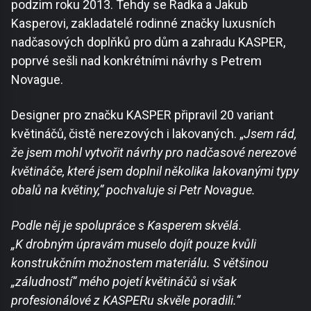
podzim roku 2013. Tehdy se Radka a Jakub
Kasperovi, zakladatelé rodinné značky luxusních
nadčasových doplňků pro dům a zahradu KASPER,
poprvé sešli nad konkrétními návrhy s Petrem
Novague.
Designer pro značku KASPER připravil 20 variant
květináčů, čistě nerezových i lakovaných. „
Jsem rád,
že jsem mohl vytvořit návrhy pro nadčasové nerezové
květináče, které jsem doplnil několika lakovanými typy
obalů na květiny,“ pochvaluje si Petr Novague.
Podle něj je spolupráce s Kasperem skvělá.
„K drobným úpravám muselo dojít pouze kvůli
konstrukčním možnostem materiálu. S většinou
„záludností“ mého pojetí květináčů si však
profesionálové z KASPERu skvěle poradili.“