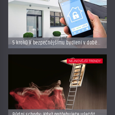
5 kroků k bezpečnějšímu bydlení v době
dovolené
NEJNOVĚJŠÍ TRENDY
Půdní schody: Když potřebujete ušetřit