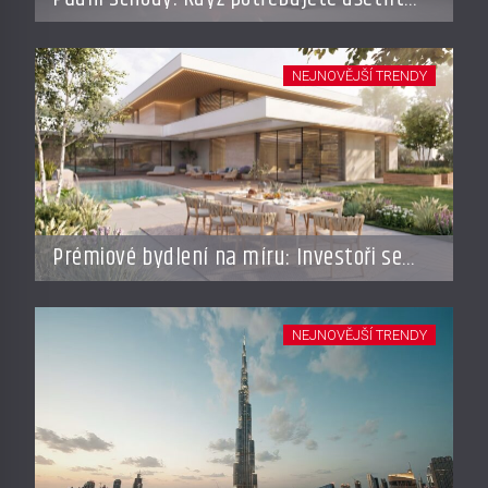
místo, ale nechcete dělat kompromisy
NEJNOVĚJŠÍ TRENDY
Prémiové bydlení na míru: Investoři se
vracejí do Česka, roste zájem o top
adresy i byty a domy za stovky milionů
NEJNOVĚJŠÍ TRENDY