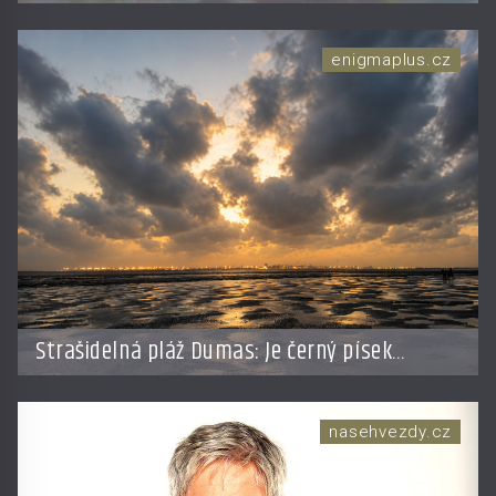
enigmaplus.cz
Strašidelná pláž Dumas: Je černý písek
podhoubím, ze kterého roste zlo?
nasehvezdy.cz