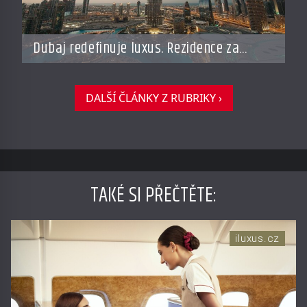
Dubaj redefinuje luxus. Rezidence za
miliardy dnes připomínají soukromé
resorty budoucnosti
DALŠÍ ČLÁNKY Z RUBRIKY ›
TAKÉ SI PŘEČTĚTE
:
iluxus.cz