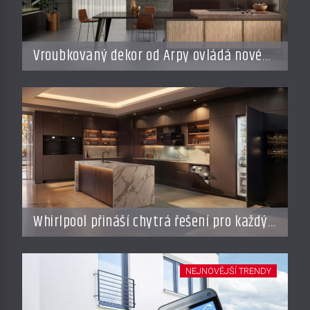
Vroubkovaný dekor od Arpy ovládá nové
interiéry
Whirlpool přináší chytrá řešení pro každý
styl vaření
NEJNOVĚJŠÍ TRENDY