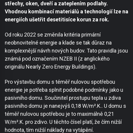
střechy, oken, dveří a zateplením podlahy.
Vhodnou kombinací materiálů a technologií lze na
energiích ušetřit desetitisíce korun za rok.
Od roku 2022 se změnila kritéria primární
neobnovitelné energie a klade se tak důraz na
komplexnější návrh nových budov. Tato pravidla jsou
známá pod označením NZEB II (z anglického
originálu Nearly Zero Energy Buildings).
Pro výstavbu domu s téměř nulovou spotřebou
energie je potřeba splnit podobné podmínky jako u
pasivního domu. Součinitel prostupu tepla u zdiva
pasivního domu je nanejvýš 0,18 W/m².K.. U domu s
téměř nulovou spotřebou je to maximálně 0,21
W/m².K. pro zdivo. U těchto čísel platí, že čím nižší
hodnota, tím nižší náklady na vytápění.