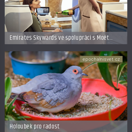
Emirates Skywards ve spolupráci s Moët
Hennessy nabídne členům exkluzivní cestu do
světa Champagne
epochalnisvet.cz
Holoubek pro radost