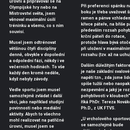
úrovni a připravoval se na
Při preferenci spánku n
Olympijské hry nebo na
boku je třeba uvažovat š
Mistrovství světa, jsem
ramen a pánve vzhlede
věnoval maximální úsilí
křivce páteře, na břiše p
tréninku a všemu, co s ním
především rozsah pohyb
souvisí.
krční páteři do rotace,
Musel jsem odtrénovat
protože hlava bývá otoč
většinou čtyři disciplíny
při uložení v maximální
denně, obvykle v dopolední
rozsahu (tzv. až na uchu
a odpolední fázi, někdy i ve
Dalším důležitým faktor
večerních hodinách. To vše
je naše základní svalové
každý den kromě neděle,
napětí tzn., zda jsme lid
když nebyly závody.
spíše tužší nebo naopak
Vedle sportu jsem musel
nezpevnění a jaký je ro
samozřejmě zvládat i další
pohyblivosti v kloubech“
věci, jako například studijní
říká PhDr. Tereza Novák
povinnosti nebo mediální
Ph.D., z UK FTVS.
aktivity. Abych to všechno
„U vrcholového sportov
mohl realizovat na patřičné
se samozřejmě bude
úrovni, musel jsem se