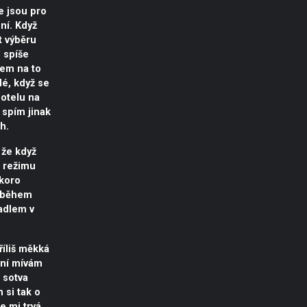
e jsou pro
ní. Když
 výběru
l spíše
sem na to
dé, když se
otelu na
 spím jinak
h.
 že když
 režimu
skoro
 během
adlem v
říliš měkká
 ní mívám
 sotva
 si tak o
le mi trvá