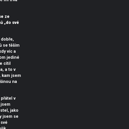
se ze
ů „do své
 dobře,
ů se těším
kdy víc a
nom jediné
 cítil
, a to v
, kam jsem
tšinou na
přátel v
 jsem
stel, jako
y jsem se
 své
olik