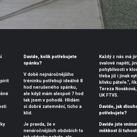
í
Davide, kolik potřebujete
Každý z nás má ji
spánku?
svalové napětí, ji
pohyblivosti v kl
V době nejnáročnějšího
třeba již i jinak v
pirit
tréninku potřebuji ideálně 8
křivku páteře.“, ří
hod nerušeného spánku,
Tereza Nováková, 
běné
ale když mám alespoň 7 hod
UK FTVS.
tak jsem v pohodě. Hlídám
sti
si dobré zatemnění, ticho a
Davide, jak dlouh
klid.
potřebujete?
íky
Je pravda, že v
Davide jste vníma
nenáročnějších obdobích to
měkkost či tuhos