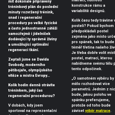
matrací, hutnosti
mít dokonale připravený
konstrukce rámu a
tréninkový plán do poslední
variabilitě designů.
minuty rozvržený trénink,
snad i regenerační
Kolik času tedy trávíme 
procedury po velké fyzické
posteli? Pokud bychom
a často jednostranné zátěži
předpokládali postel
samozřejmě i jídelníček
zejména jako místo urč
dodávající ty správné živiny
pro spánek, tak to bude
a umožňující optimální
téměř třetina našeho živ
regeneraci tkání.
Je třeba dobře volit míst
postel, matraci, kterou
Zeptali jsme se Davida
nabídneme svému tělu 
Svobody, moderního
tento odpočinek.
pětibojaře, olympijského
vítěze a mistra Evropy…
„O samotném výběru by
mělo rozhodovat více
Kolik hodin denně strávíte
parametrů. Jedním z ni
tréninkem, jaký čas
bude, jakou polohu ve
regenerační procedurou?
spánku preferujeme,
V dobách, kdy jsem
protože od toho bude
sportoval na reprezentační
záviset
výběr matrace
.