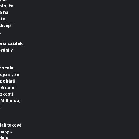
to, že
ě na
í a
livější
.
rší zážitek
ování v
docela
uju si, že
 pohárů ,
Británii
ízkosti
Milfieldu,
i
ali takové
íčky a
dala