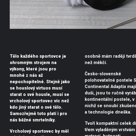
Tělo každého sportovce je
osobně mám raději tvrdš
ohromným strojem na
než měkčí.
výkony, které jsou pro
Česko-slovenské
mnohé z nás až
polohovatelné postele S
nepochopitelné. Stejně jako
Continental Adaptix mají
se houslový virtuos musí
duši, jsou to ručně vyrá
starat o své housle, musí se
kontinentální postele, v
vrcholový sportovec víc než
nichž se snoubí zkušeno
kdo jiný starat o své tělo.
a technologie dneška.
Samozřejmě toto platí i pro
nás běžné smrtelníky.
Tvoří kompaktní celek d
třem vyladěným vrstvám
Vrcholový sportovec by měl