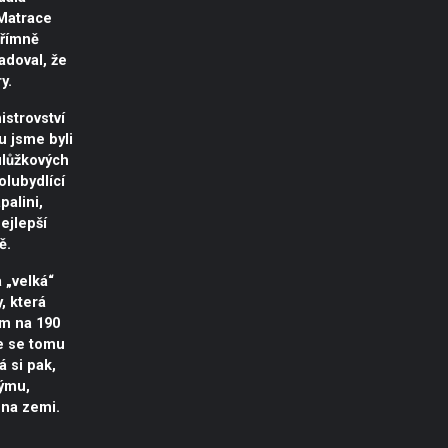
 Matrace
přímně
adoval, že
y.
strovství
 jsme byli
ulůžkových
olubydlící
palini,
nejlepší
ě.
 „velká“
, která
cm na 190
e se tomu
á si pak,
týmu,
 na zemi.