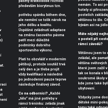
pásmy krátkodobě rozhodí
nemám. To asi pro
především biorytmus tzn.
hotely si přirozen
o
potřebu spánku během dne,
postelích zakládaj
ale nemění se tolik nárok na
většinou to šlo. Cit
jeho délku a kvalitu.
bývám asi na jídlo
v
Úspěšné zvládnutí adaptace
Máte nějaký nejho
o
na změnu časového pásma
s postelí při cest
p)
patří mezi důležité
rámci závodů?
podmínky dobrého
sportovního výkonu.
Většinou jsem to 
í
zvládal, ale pamat
Platí to obzvlášť v moderním
většina světových
pětiboji, protože soutěž trvá
at.
které jsem zažil v 
celý den a je třeba projít
tak se konala v bl
vždy kvalifikací a následně
soukromé školy v 
po jednodenní pauze teprve
kde jsme také byl
raci
následuje finálový závod.
ubytovaní.
na
Co na odborníci?
„Každé
st
Vždycky jsme dost
„tělo“ má jiné potřeby v
není
dětské mini-pokoj
rámci tréninku: zvládá jinak
tomu také odpoví