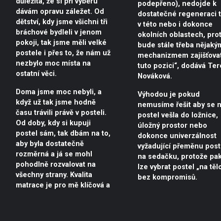
důležitá, že si při výběru
podepřeno), nedojde k
dávám opravu záležet. Od
dostatečné regeneraci t
dětství, kdy jsme všichni tři
v této nebo i dokonce
bráchové bydleli v jenom
okolních oblastech, pro
pokoji, tak jsme měli velké
bude stále třeba nějaký
postele i přes to, že nám už
mechanizmem zajišťova
nezbylo moc místa na
tuto pozici“, dodává Te
ostatní věci.
Nováková.
Doma jsme moc nebyli, a
Výhodou je pokud
když už tak jsme hodně
nemusíme řešit aby se 
času trávili právě v posteli.
postel vešla do ložnice,
Od doby, kdy si kupuji
úložný prostor nebo
postel sám, tak dbám na to,
dokonce univerzálnost
aby byla dostatečně
vyžadující přeměnu post
rozměrná a já se mohl
na sedačku, protože pak
pohodlně rozvalovat na
lze vybrat postel „na těl
všechny strany. Kvalita
bez kompromisů.
matrace je pro mě klíčová a