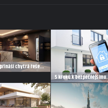
přináší chytrá řešení
 styl vaření
5 kroků k bezpečnějšímu
bydlení v době dovolené