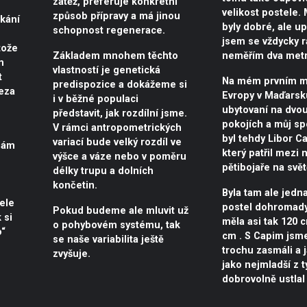
zátěž, preferuje konkrétní
velikost postele.
způsob přípravy a má jinou
kání
byly dobré, ale u
schopnost regenerace.
jsem se vždycky r
tože
Základem mnohem těchto
neměřím dva metr
m
vlastností je genetická
t
Na mém prvním mi
predispozice a dokážeme si
reza
Evropy v Maďarsku
i v běžné populaci
ubytovaní na dvo
představit, jak rozdílní jsme.
pokojích a můj sp
V rámci antropometrických
byl tehdy Libor Ca
variací bude velký rozdíl ve
nám
který patřil mezi 
výšce a váze nebo v poměru
pětibojaře na svět
délky trupu a dolních
končetin.
Byla tam ale jedna
ele
postel dohromady
Pokud budeme ale mluvit už
 si
měla asi tak 120 
o pohybovém systému, tak
o“
cm . S Capim jsm
se naše variabilita ještě
trochu zasmáli a j
zvyšuje.
jako nejmladší z 
dobrovolně ustlal