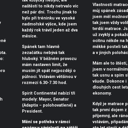
tak vždycky nebylo, ale
Vlastnosti matrac
naštěstí to nikdy netrvalo víc
můj spánek zásad
než pár dní. Trochu jinak to
jsem měl možnost
bylo při tréninku ve vysoké
v
tak jsem vždy voli
nadmořské výšce, kde jsem
tvrdší matrace. J
každý rok trávil jeden až dva
už zvyklý a pokaž
měsíce.
ené
ocitnu někde na h
Spánek tam hlavně
měkké posteli tak
ota.
zezačátku nebývá tak
a v jiných polohác
o:
hluboký. V běžném provozu
Mám ale to štěstí,
mám nastaven limit, že
jsem v normálním
pro
musím jít spát nejpozději o
tak usnu a spím 
půlnoci. Vstávám většinou v
všude. Dokonce i
rozmezí 6.30-7.30 hod.
dlouhých cest let
Spirit Continental nabízí tři
ekonomy.
ch
modely: Mayor, Senator
Když je matrace p
(Adaptix – polohovatlené) a
tak první dojem z
President.
příjemný, ale ráno
Mění se potřeba v rámci
vstávám, připadám
sezóny v závislosti na zátěži
sto let starší a dé