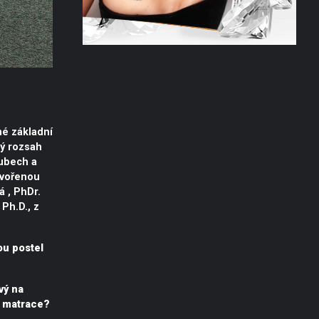
né základní
ný rozsah
oubech a
ytvořenou
ká , PhDr.
Ph.D., z
ou postel
vý na
t matrace?