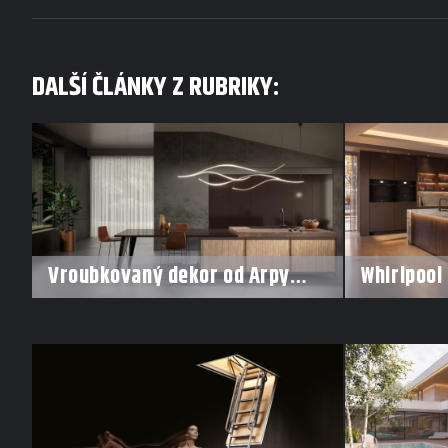
DALŠÍ ČLÁNKY Z RUBRIKY:
Vroubkovaný dekor od Arpy
Whirlpool 
ovládá nové interiéry
pro každý