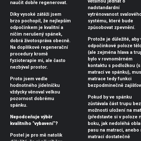
většinou jednat o
naučit dobře regenerovat.
nadstandardní
Díky vysoké zátěži jsem
vytrénovanost svalovéh
brzo pochopil, že nejlepším
systému, které bude
odpočinkem je kvalitní a
způsobovat zpevnění.
ničím nerušený spánek,
Protože je důležité, aby 
dobrá životospráva obecně.
odpočinkové poloze těl
Na doplňkové regenerační
(ale zejména hlava a tru
procedury kromě
bylo v rovnoměrném
fyzioterapie mi, ale často
kontaktu s podložkou (s
nezbýval prostor.
matrací ve spánku), mus
Proto jsem vedle
matrace tedy funkci
hodnotného jídelníčku
bezpodmínečně zajišťov
vždycky věnoval velkou
Pokud by ve spánku
pozornost dobrému
zůstávala část trupu bez
spánku.
možnosti uložení na mat
Nepodceňuje výběr
(představte si v poloze 
kvalitního “vybavení“?
boku, jak nedoléhá obla
pasu na matraci, anebo 
Postel je pro mě natolik
matrací dostatečně