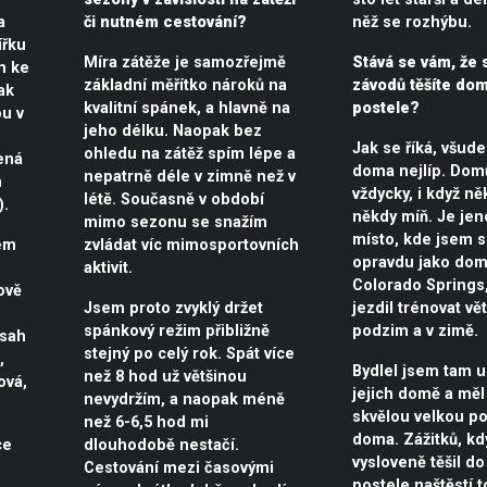
a
či nutném cestování?
něž se rozhýbu.
ířku
Míra zátěže je samozřejmě
Stává se vám, že 
m ke
základní měřítko nároků na
závodů těšíte dom
ak
kvalitní spánek, a hlavně na
postele?
u v
jeho délku. Naopak bez
Jak se říká, všude
ohledu na zátěž spím lépe a
ená
doma nejlíp. Dom
nepatrně déle v zimně než v
m
vždycky, i když ně
létě. Současně v období
).
někdy míň. Je je
mimo sezonu se snažím
místo, kde jsem se
em
zvládat víc mimosportovních
opravdu jako doma
aktivit.
Colorado Springs
ově
Jsem proto zvyklý držet
jezdil trénovat vě
spánkový režim přibližně
podzim a v zimě.
zsah
stejný po celý rok. Spát více
,
Bydlel jsem tam u 
než 8 hod už většinou
ová,
jejich domě a měl
nevydržím, a naopak méně
skvělou velkou po
než 6-6,5 hod mi
doma. Zážitků, kd
ce
dlouhodobě nestačí.
vysloveně těšil do
Cestování mezi časovými
postele naštěstí t