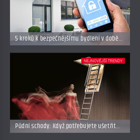
5 kroků k bezpečnějšímu bydlení v době
dovolené
NEJNOVĚJŠÍ TRENDY
Půdní schody: Když potřebujete ušetřit
místo, ale nechcete dělat kompromisy