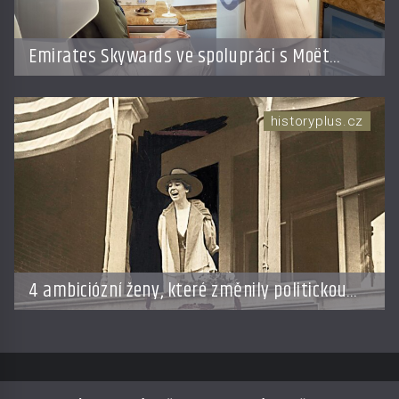
Emirates Skywards ve spolupráci s Moët
Hennessy nabídne členům exkluzivní cestu do
světa Champagne
historyplus.cz
4 ambiciózní ženy, které změnily politickou
hru: Manželé je posílali do kuchyně marně