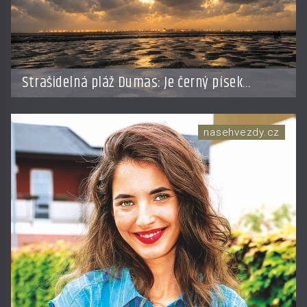
Strašidelná pláž Dumas: Je černý písek
podhoubím, ze kterého roste zlo?
nasehvezdy.cz