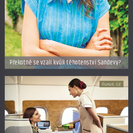
Překotně se vzali kvůli těhotenství Sandevy?
iluxus.cz