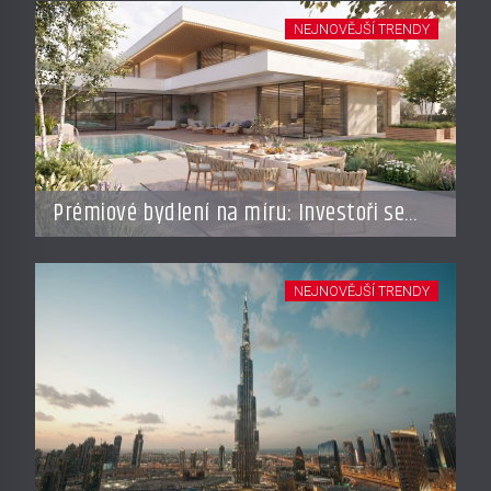
NEJNOVĚJŠÍ TRENDY
Prémiové bydlení na míru: Investoři se
vracejí do Česka, roste zájem o top
adresy i byty a domy za stovky milionů
NEJNOVĚJŠÍ TRENDY