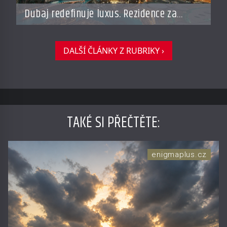
Dubaj redefinuje luxus. Rezidence za
miliardy dnes připomínají soukromé
resorty budoucnosti
DALŠÍ ČLÁNKY Z RUBRIKY ›
TAKÉ SI PŘEČTĚTE
:
enigmaplus.cz