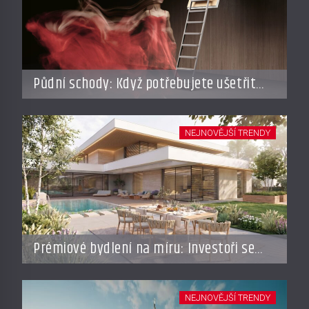
Půdní schody: Když potřebujete ušetřit
místo, ale nechcete dělat kompromisy
NEJNOVĚJŠÍ TRENDY
Prémiové bydlení na míru: Investoři se
vracejí do Česka, roste zájem o top
adresy i byty a domy za stovky milionů
NEJNOVĚJŠÍ TRENDY