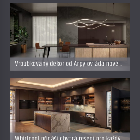
Vroubkovaný dekor od Arpy ovládá nové
interiéry
Whirlpool přináší chytrá řešení pro každý