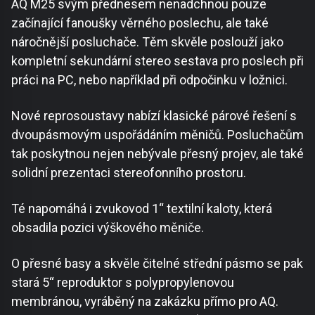
AQ M25 svým přednesem nenadchnou pouze
začínající fanoušky věrného poslechu, ale také
náročnější posluchače. Těm skvěle poslouží jako
kompletní sekundární stereo sestava pro poslech při
práci na PC, nebo například při odpočinku v ložnici.
Nové reprosoustavy nabízí klasické párové řešení s
dvoupásmovým uspořádáním měničů. Posluchačům
tak poskytnou nejen nebývale přesný projev, ale také
solidní prezentaci stereofonního prostoru.
Té napomáhá i zvukovod 1“ textilní kaloty, která
obsadila pozici výškového měniče.
O přesné basy a skvěle čitelné střední pásmo se pak
stará 5“ reproduktor s polypropylenovou
membránou, vyráběný na zakázku přímo pro AQ.