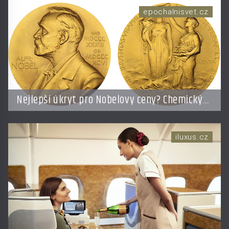
epochalnisvet.cz
Nejlepší úkryt pro Nobelovy ceny? Chemický
roztok!
iluxus.cz