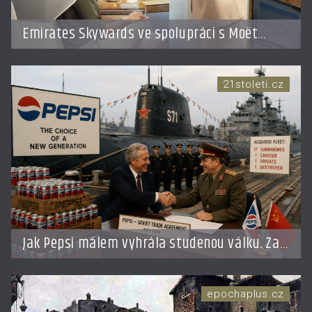
Emirates Skywards ve spolupráci s Moët
Hennessy nabídne členům exkluzivní cestu do
světa Champagne
21stoleti.cz
Jak Pepsi málem vyhrála studenou válku. Za
limonádu dostala ponorky i křižník
epochaplus.cz