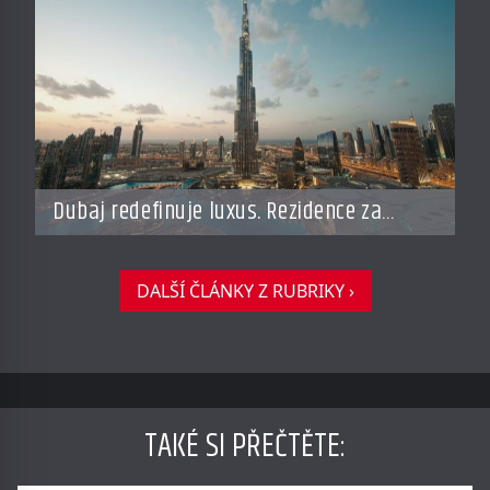
Dubaj redefinuje luxus. Rezidence za
miliardy dnes připomínají soukromé
resorty budoucnosti
DALŠÍ ČLÁNKY Z RUBRIKY ›
TAKÉ SI PŘEČTĚTE
: