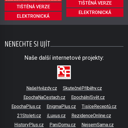
TIŠTĚNÁ VERZE
TIŠTĚNÁ VERZE
ELEKTRONICKÁ
ELEKTRONICKÁ
NENECHTE SI UJÍT
Naše další internetové projekty:
NašeHvězdy.cz
SkutečnéPříběhy.cz
EpochaNaCestach.cz
EpochálníSvět.cz
EpochaPlus.cz
EnigmaPlus.cz
TisíceReceptů.cz
21Stoleti.cz
iLuxus.cz
RezidenceOnline.cz
HistoryPlus.cz
PaniDomu.cz
NejsemSama.cz