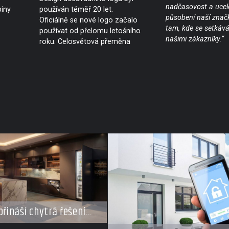
nadčasovost a ucel
piny
používán téměř 20 let.
působení naší znač
Oficiálně se nové logo začalo
tam, kde se setkáv
používat od přelomu letošního
našimi zákazníky.“
roku. Celosvětová přeměna
přináší chytrá řešení
styl vaření