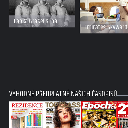
Lapka Grasel si na
Emirates Skyward
panstvo netroufl?
spolupráci s Moët
Hennessy nabídn
členům exkluzivní
cestu do světa
Champagne
VÝHODNÉ PŘEDPLATNÉ NAŠICH ČASOPISŮ