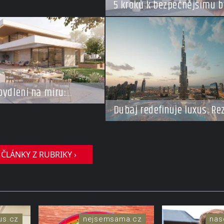
5 kroků k bezpečnějšímu b
v době dovolené
bydlení na míru:
se vracejí do Česka,
Dubaj redefinuje luxus. Re
m o top adresy i byty a
za miliardy dnes připomín
tovky milionů
soukromé resorty budoucn
 ČLÁNKY Z RUBRIKY ›
xus.cz
nejsemsama.cz
nas