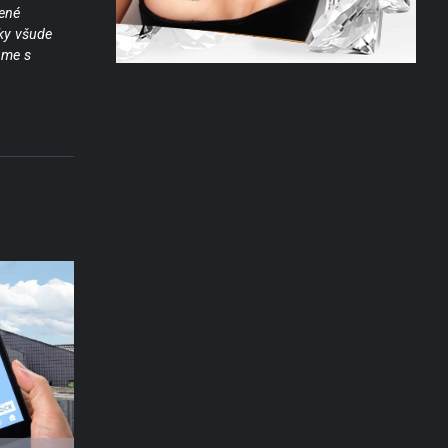
ené
ky všude
áme s