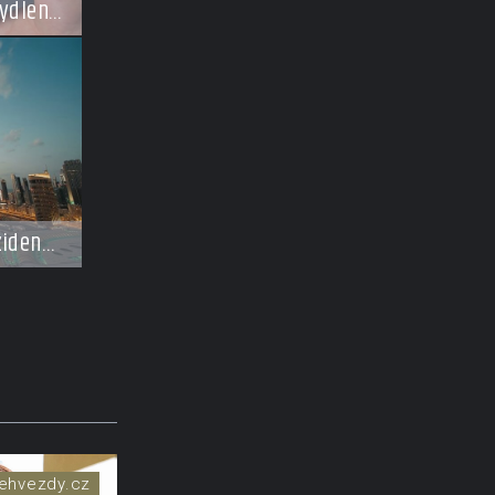
ydlení
zidence
ají
osti
ehvezdy.cz