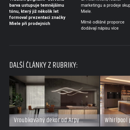
barva ustupuje temnějšímu
marketingu a prodeje sku
tónu, který již několik let
Miele.
formoval prezentaci značky
Mírně odlišné proporce
Miele při prodejních
dodávají nápisu více
DALŠÍ ČLÁNKY Z RUBRIKY:
Vroubkovaný dekor od Arpy
Whirlpool 
ovládá nové interiéry
pro každý 