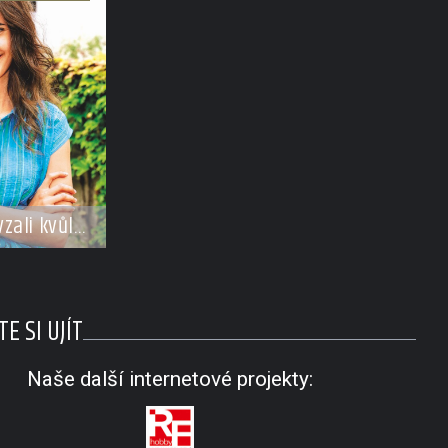
zali kvůli
 Sandevy?
E SI UJÍT
Naše další internetové projekty: