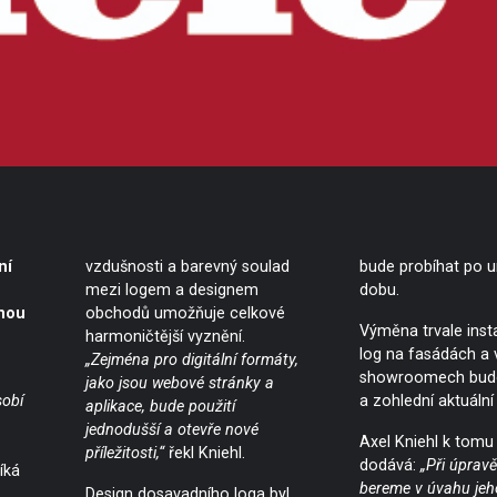
ní
vzdušnosti a barevný soulad
bude probíhat po u
mezi logem a designem
dobu.
nou
obchodů umožňuje celkové
Výměna trvale inst
harmoničtější vyznění.
log na fasádách a 
„Zejména pro digitální formáty,
showroomech bud
jako jsou webové stránky a
sobí
a zohlední aktuální
aplikace, bude použití
jednodušší a otevře nové
Axel Kniehl k tomu
příležitosti,“
řekl Kniehl.
dodává:
„Při úpravě
íká
bereme v úvahu jeh
Design dosavadního loga byl