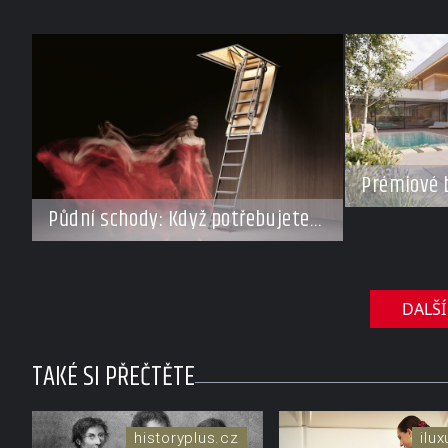
Prémiové 
Investoři 
Půdní schody: Když potřebujete
roste záje
ušetřit místo, ale nechcete dělat
domy za s
kompromisy
DALŠÍ
TAKÉ SI PŘEČTĚTE
historyplus.cz
ilu