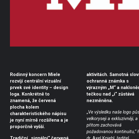
Rodinný koncern Miele
aktivitách. Samotná slov
rozvíjí centrální vizuální
ochranná známka s
prvek své identity – design
výrazným „M“ a nakloně
loga. Konkrétně to
tečkou nad „i“ zůstává
znamená, že červená
nezměněna.
plocha kolem
„
Ve výsledku naše logo pů
charakteristického nápisu
velkoryseji a exkluzivněji, a
je nyní mírně rozšířena a je
přitom zachovává
proporčně vyšší.
požadovanou kontinuitu,“
ř
Tradiční „signální“ červená
dr. Axel Kniehl, ředitel