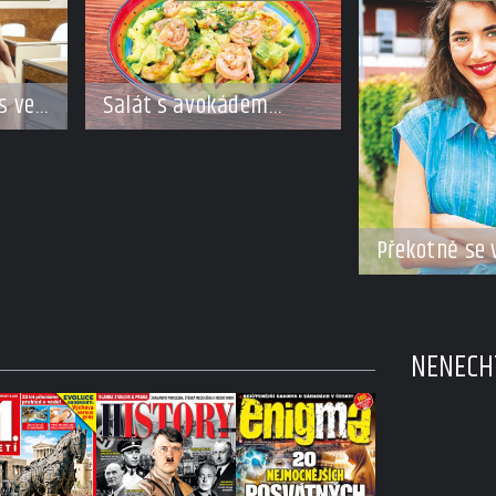
s ve
Salát s avokádem
a krevetkami
e
Překotně se v
těhotenství
NENECHT