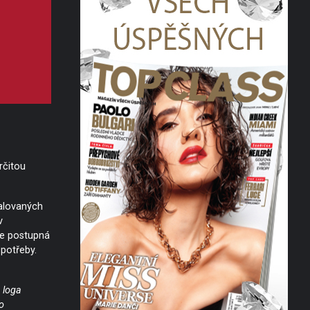
rčitou
alovaných
v
e postupná
 potřeby.
 loga
o