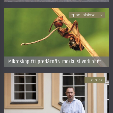
rekordů? Šelmička s pruhem na hřbetě!
epochalnisvet.cz
Mikroskopičtí predátoři v mozku si vodí oběť
jako loutku
iluxus.cz