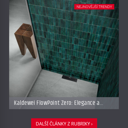
resorty budoucnosti
NEJNOVĚJŠÍ TRENDY
Kaldewei FlowPoint Zero: Elegance a
funkčnost na nejvyšší úrovni
DALŠÍ ČLÁNKY Z RUBRIKY ›