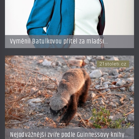
Vyměnil Batulkovou přítel za mladší
exemplář?
21stoleti.cz
Nejodvážnější zvíře podle Guinnessovy knihy