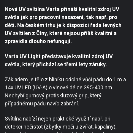
Nová UV svítilna Varta přináší kvalitní zdroj UV
světla jak pro pracovní nasazení, tak např. pro
děti. Na českém trhu je k dispozici řada levných
UV svítilen z Číny, které nejsou příliš kvalitní a
zpravidla dlouho nefungují.
Varta UV Light představuje kvalitní zdroj UV
světla, který přichází se třemi lety záruky.
Základem je tělo z hliníku odolné vůči pádu do 1 m a
14x UV LED (UV-A) o vlnové délce 395-400 nm.
Nechybí gumový protiskluzový grip, který
případnému pádu navíc zabrání.
Svítilna nabízí nejen praktické využití např. při
detekci nečistot (zbytky moči u zvířat, kapaliny),