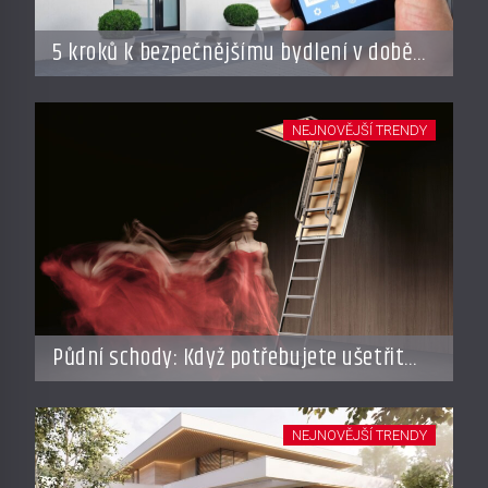
5 kroků k bezpečnějšímu bydlení v době
dovolené
NEJNOVĚJŠÍ TRENDY
Půdní schody: Když potřebujete ušetřit
místo, ale nechcete dělat kompromisy
NEJNOVĚJŠÍ TRENDY