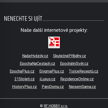
NENECHTE SI UJÍT
Naše další internetové projekty:
NašeHvězdy.cz
SkutečnéPříběhy.cz
EpochaNaCestach.cz
EpochálníSvět.cz
EpochaPlus.cz
EnigmaPlus.cz
TisíceReceptů.cz
21Stoleti.cz
iLuxus.cz
RezidenceOnline.cz
HistoryPlus.cz
PaniDomu.cz
NejsemSama.cz
©
RF HOBBY s.r.o.