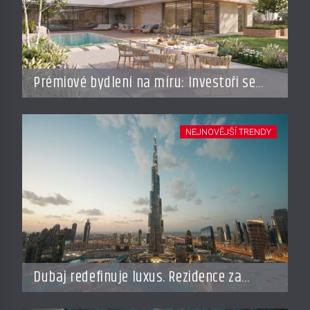
Prémiové bydlení na míru: Investoři se
vracejí do Česka, roste zájem o top
adresy i byty a domy za stovky milionů
NEJNOVĚJŠÍ TRENDY
Dubaj redefinuje luxus. Rezidence za
miliardy dnes připomínají soukromé