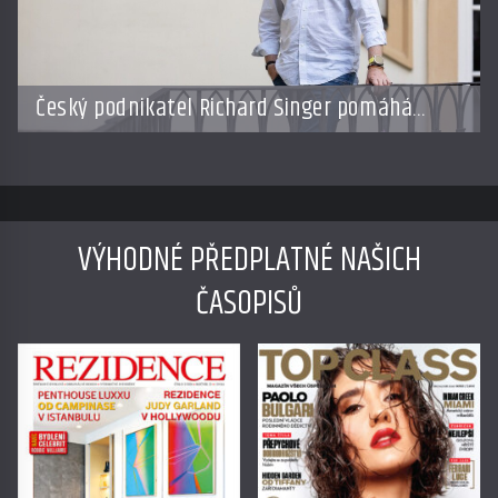
Český podnikatel Richard Singer pomáhá
přenést bhútánský koncept hrubého
národního štěstí do světa byznysu
VÝHODNÉ PŘEDPLATNÉ NAŠICH
ČASOPISŮ