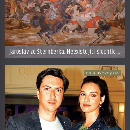
Jaroslav ze Šternberka: Neexistující šlechtic,
který z Moravy vyžene Mongoly
nasehvezdy.cz