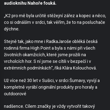
audioknihu Nahoře fouká.
„K2 pro mě byla určitě stěžejní zářez a kopec a něco,
co si odnáším v srdci, tak věřím, že to na posluchače
dýchne.
Stejně tak, jako mne i RadkaJaroše obléká česká
rodinná firma High Point a byla s námi při všech
životních okamžicích, které jsme prožili na
vrcholcích hor. S ní jsme se cítili v bezpečí i v
extrémních podmínkách“, říká Klára Kolouchová.
Už více než 30 let v Sušici, v srdci Šumavy, vyvíjí a
kompletně vyrábí originální produkty pro horaly a
outdoorové
nadšence. Cílem značky je vždy vytvořit takový