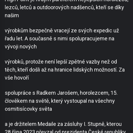
lezců, letců a outdoorových nadšenců, kteří se díky
našim
výrobkům bezpečně vracejí ze svých expedic už
řadu let. A současně s nimi spolupracujeme na
vývoji nových
výrobků, protože není lepší zpětné vazby než od
těch, kteří došli až na hranice lidských možností. Za
vše hovoří
spolupráce s Radkem Jarošem, horolezcem, 15.
člověkem na světě, který vystoupal na všechny
osmitisícovky světa
a je držitelem Medaile za zásluhy I. Stupně, kterou
28.října 2023 převzal od prezidenta České republiky.