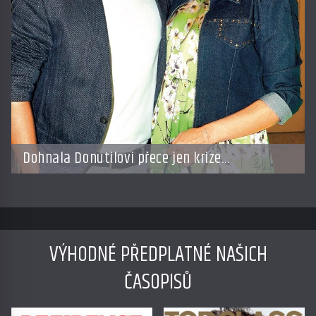
Dohnala Donutilovi přece jen krize
po tragédii?
VÝHODNÉ PŘEDPLATNÉ NAŠICH
ČASOPISŮ