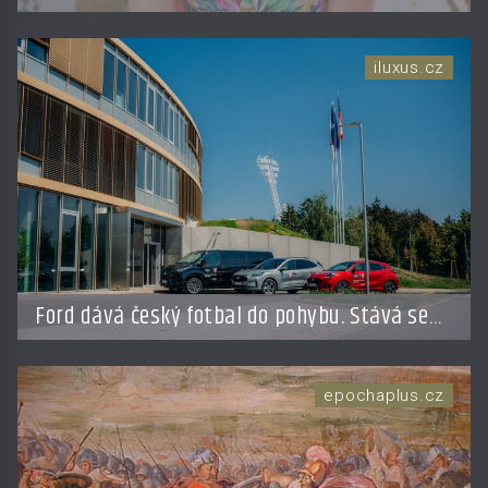
iluxus.cz
Ford dává český fotbal do pohybu. Stává se
novým partnerem FAČR
epochaplus.cz