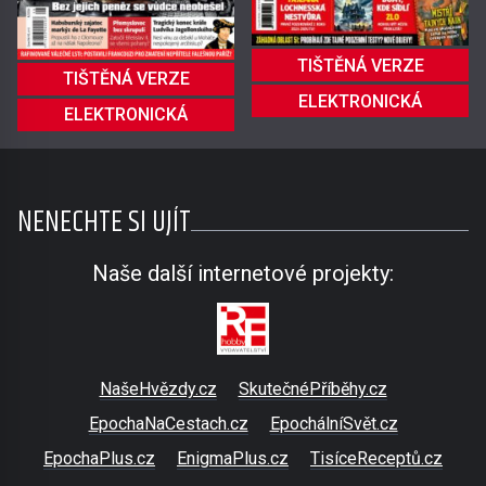
TIŠTĚNÁ VERZE
TIŠTĚNÁ VERZE
ELEKTRONICKÁ
ELEKTRONICKÁ
NENECHTE SI UJÍT
Naše další internetové projekty:
NašeHvězdy.cz
SkutečnéPříběhy.cz
EpochaNaCestach.cz
EpochálníSvět.cz
EpochaPlus.cz
EnigmaPlus.cz
TisíceReceptů.cz