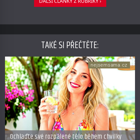
DALŠÍ ČLÁNKY Z RUBRIKY ›
TAKÉ SI PŘEČTĚTE
:
nejsemsama.cz
Ochlaďte své rozpálené tělo během chvilky