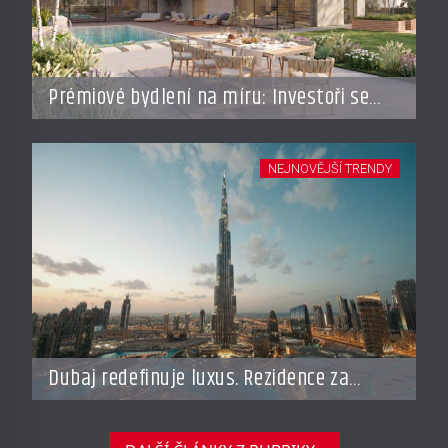
Prémiové bydlení na míru: Investoři se
vracejí do Česka, roste zájem o top
adresy i byty a domy za stovky milionů
NEJNOVĚJŠÍ TRENDY
Dubaj redefinuje luxus. Rezidence za
miliardy dnes připomínají soukromé
resorty budoucnosti