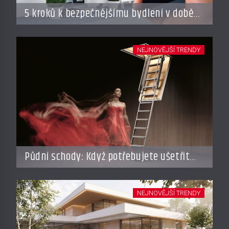
5 kroků k bezpečnějšímu bydlení v době
dovolené
NEJNOVĚJŠÍ TRENDY
Půdní schody: Když potřebujete ušetřit
místo, ale nechcete dělat kompromisy
NEJNOVĚJŠÍ TRENDY