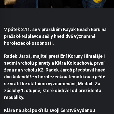
V pátek 3.11. se v pražském Kayak Beach Baru na
pražské Náplavce sešly hned dvě významné
horolezecké
osobnosti.
Radek Jaroš, majitel prestižní Koruny Himaláje i
sedmi vrcholů planety a Klára Kolouchová,
první
žena na vrcholu K2. Radek Jaroš představil hned
dva kalendáře s horolezeckou tematikou a ještě
se
vrátil ke státnímu vyznamenání, Medaili Za
zásluhy 1. stupně, které obdržel od prezidenta
republiky.
Klára
na akci pokřtila svoji čerstvě vydanou