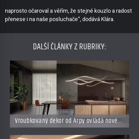
naprosto očaroval a věřím, že stejné kouzlo a radost
přenese i na naše posluchače“, dodává Klára.
DALŠÍ ČLÁNKY Z RUBRIKY:
Vroubkovaný dekor od Arpy ovládá nové
interiéry