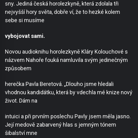
sny. Jediná česká horolezkyně, která zdolala tři
nejvyšší hory světa, dobře ví, že to hezké kolem
sebe si musíme
vybojovat sami.
Novou audioknihu horolezkyně Kláry Kolouchové s
názvem Nahoře fouká namluvila svým jedinečným
způsobem
herečka Pavla Beretová. „Dlouho jsme hledali
vhodnou kandidátku, která by vdechla mé knize nový
život. Dám na
intuici a při prvním poslechu Pavly jsem měla jasno.
Její medově zabarvený hlas s jemným tónem
šibalství mne