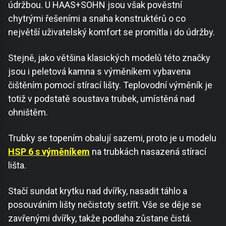
údržbou. U HAAS+SOHN jsou však pověstní
chytrými řešeními a snaha konstruktérů o co
největší uživatelský komfort se promítla i do údržby.
Stejně, jako většina klasických modelů této značky
jsou i peletová kamna s výměníkem vybavena
čištěním pomocí stírací lišty. Teplovodní výměník je
totiž v podstatě soustava trubek, umístěná nad
ohništěm.
Trubky se topením obalují sazemi, proto je u modelu
HSP 6 s výměníkem
na trubkách nasazená stírací
lišta.
Stačí sundat krytku nad dvířky, nasadit táhlo a
posouváním lišty nečistoty setřít. Vše se děje se
zavřenými dvířky, takže podlaha zůstane čistá.