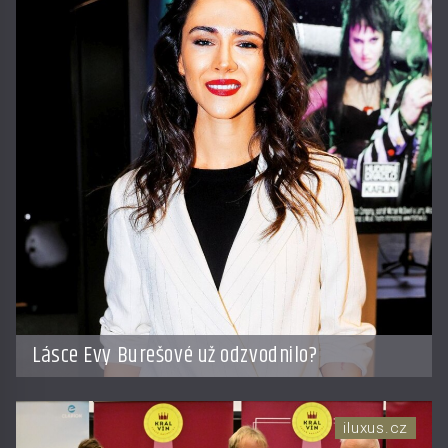
Lásce Evy Burešové už odzvodnilo?
iluxus.cz