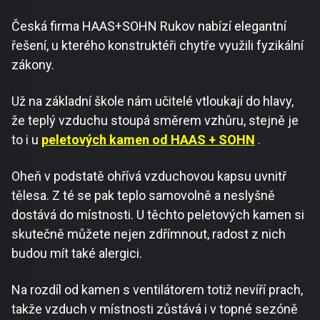
Česká firma HAAS+SOHN Rukov nabízí elegantní
řešení, u kterého konstruktéři chytře využili fyzikální
zákony.
Už na základní škole nám učitelé vtloukají do hlavy,
že teplý vzduchu stoupá směrem vzhůru, stejně je
to i u
peletových kamen od HAAS + SOHN
.
Oheň v podstatě ohřívá vzduchovou kapsu uvnitř
tělesa. Z té se pak teplo samovolně a neslyšně
dostává do místnosti. U těchto peletových kamen si
skutečně můžete nejen zdřímnout, radost z nich
budou mít také alergici.
Na rozdíl od kamen s ventilátorem totiž nevíří prach,
takže vzduch v místnosti zůstává i v topné sezóně