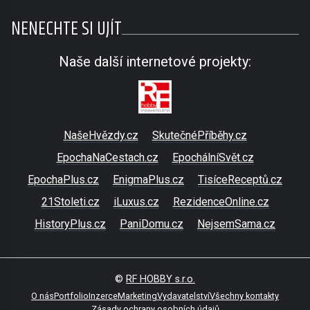
NENECHTE SI UJÍT
Naše další internetové projekty:
NašeHvězdy.cz
SkutečnéPříběhy.cz
EpochaNaCestach.cz
EpochálníSvět.cz
EpochaPlus.cz
EnigmaPlus.cz
TisíceReceptů.cz
21Stoleti.cz
iLuxus.cz
RezidenceOnline.cz
HistoryPlus.cz
PaniDomu.cz
NejsemSama.cz
©
RF HOBBY s.r.o.
O nás
Portfolio
Inzerce
Marketing
Vydavatelství
Všechny kontakty
Zásady ochrany osobních údajů