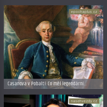
epochaplus.cz
Casanova v Pobaltí: Co měl legendární
svůdník společného se svobodnými zednáři?
nasehvezdy.cz