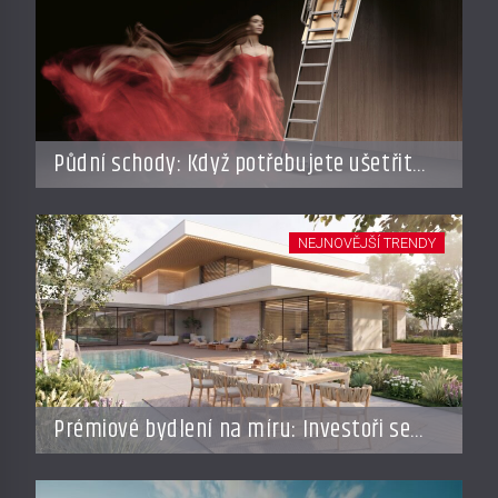
Půdní schody: Když potřebujete ušetřit
místo, ale nechcete dělat kompromisy
NEJNOVĚJŠÍ TRENDY
Prémiové bydlení na míru: Investoři se
vracejí do Česka, roste zájem o top
adresy i byty a domy za stovky milionů