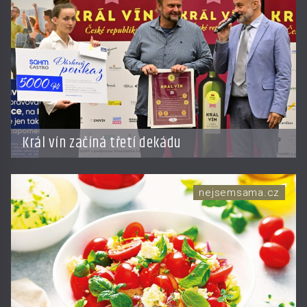
Král vín začíná třetí dekádu
nejsemsama.cz