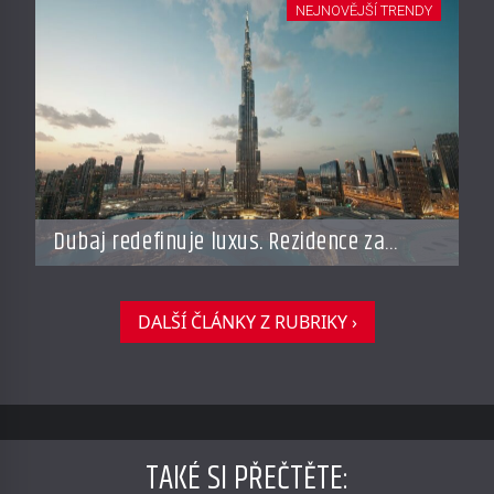
NEJNOVĚJŠÍ TRENDY
Dubaj redefinuje luxus. Rezidence za
miliardy dnes připomínají soukromé
resorty budoucnosti
DALŠÍ ČLÁNKY Z RUBRIKY ›
TAKÉ SI PŘEČTĚTE
: