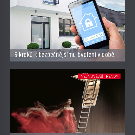
5 kroků k bezpečnějšímu bydlení v době
dovolené
NEJNOVĚJŠÍ TRENDY