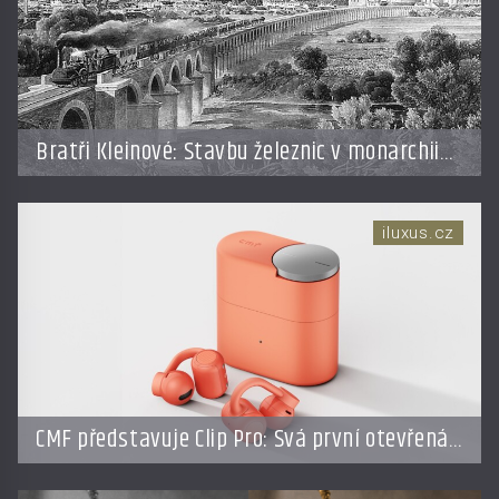
Bratři Kleinové: Stavbu železnic v monarchii
ovládli samouci
iluxus.cz
CMF představuje Clip Pro: Svá první otevřená
sluchátka