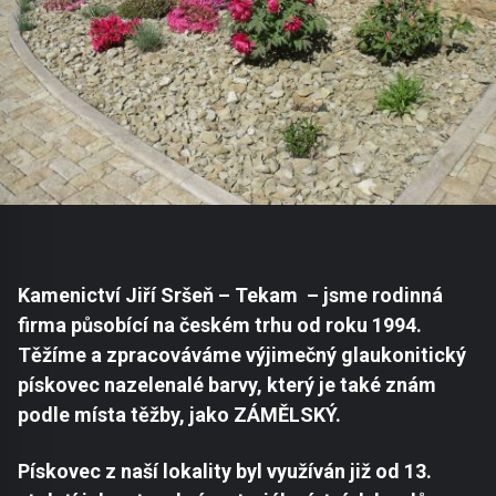
Kamenictví Jiří Sršeň – Tekam – jsme rodinná
firma působící na českém trhu od roku 1994.
Těžíme a zpracováváme výjimečný glaukonitický
pískovec nazelenalé barvy, který je také znám
podle místa těžby, jako ZÁMĚLSKÝ.
Pískovec z naší lokality byl využíván již od 13.