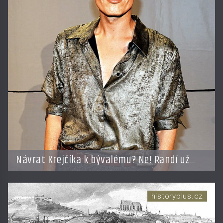
Návrat Krejčíka k bývalému? Ne! Randí už
s jiným!
historyplus.cz