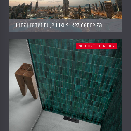
Dubaj redefinuje luxus. Rezidence za
miliardy dnes připomínají soukromé
resorty budoucnosti
NEJNOVĚJŠÍ TRENDY