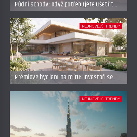
Půdní schody: Když potřebujete ušetřit
místo, ale nechcete dělat kompromisy
NEJNOVĚJŠÍ TRENDY
Prémiové bydlení na míru: Investoři se
vracejí do Česka, roste zájem o top
adresy i byty a domy za stovky milionů
NEJNOVĚJŠÍ TRENDY