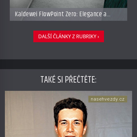
Kaldewei FlowPoint Zero: Elegance a
funkčnost na nejvyšší úrovni
DALŠÍ ČLÁNKY Z RUBRIKY ›
TAKÉ SI PŘEČTĚTE
:
nasehvezdy.cz