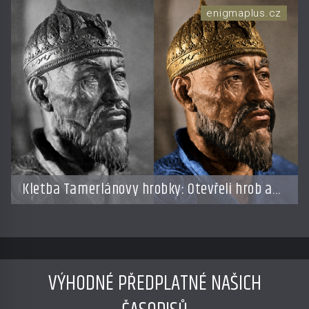
enigmaplus.cz
Kletba Tamerlánovy hrobky: Otevřeli hrob a
za dva dny začala invaze do SSSR. Náhoda,
nebo varování?
VÝHODNÉ PŘEDPLATNÉ NAŠICH