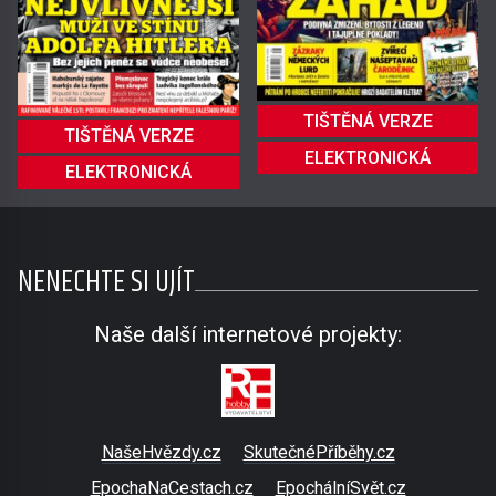
TIŠTĚNÁ VERZE
TIŠTĚNÁ VERZE
ELEKTRONICKÁ
ELEKTRONICKÁ
NENECHTE SI UJÍT
Naše další internetové projekty:
NašeHvězdy.cz
SkutečnéPříběhy.cz
EpochaNaCestach.cz
EpochálníSvět.cz