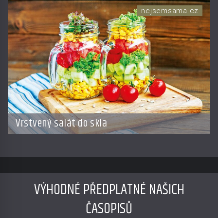
národního štěstí do světa byznysu
nejsemsama.cz
Vrstvený salát do skla
VÝHODNÉ PŘEDPLATNÉ NAŠICH
ČASOPISŮ