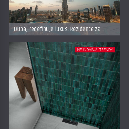
Dubaj redefinuje luxus. Rezidence za
miliardy dnes připomínají soukromé
resorty budoucnosti
NEJNOVĚJŠÍ TRENDY