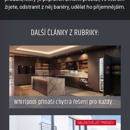
žijete, odstranit z něj bariéry, udělat ho příjemnějším.
DALŠÍ ČLÁNKY Z RUBRIKY:
Whirlpool přináší chytrá řešení pro každý
styl vaření
NEJNOVĚJŠÍ TRENDY