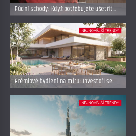
Půdní schody: Když potřebujete ušetřit
místo, ale nechcete dělat kompromisy
NEJNOVĚJŠÍ TRENDY
Prémiové bydlení na míru: Investoři se
vracejí do Česka, roste zájem o top
adresy i byty a domy za stovky milionů
NEJNOVĚJŠÍ TRENDY