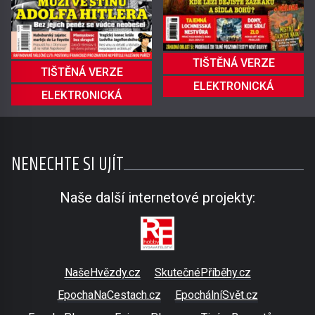
TIŠTĚNÁ VERZE
TIŠTĚNÁ VERZE
ELEKTRONICKÁ
ELEKTRONICKÁ
NENECHTE SI UJÍT
Naše další internetové projekty:
NašeHvězdy.cz
SkutečnéPříběhy.cz
EpochaNaCestach.cz
EpochálníSvět.cz