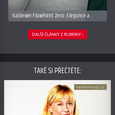
Kaldewei FlowPoint Zero: Elegance a
funkčnost na nejvyšší úrovni
DALŠÍ ČLÁNKY Z RUBRIKY ›
TAKÉ SI PŘEČTĚTE
:
nasehvezdy.cz