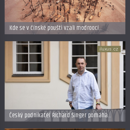
Kde se v čínské poušti vzali modroocí
blonďáci?
iluxus.cz
Český podnikatel Richard Singer pomáhá
přenést bhútánský koncept hrubého